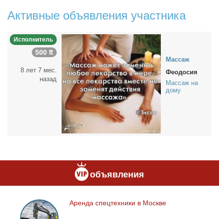
Активные объявления участника
Исполнитель
500 ₶
Мас­саж
8 лет 7 мес.
Феодосия
назад
Массаж на
дому
объявления
Арен­да спец­тех­ни­ки в Москве
Аренда
спецтехники