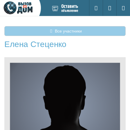
Добавить
Вход на са
Поиск
новое
объявление
Все участники
Елена Стеценко