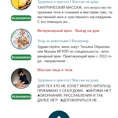
Здоровье и красота
/
Массаж на дому
ТАНТРИЧЕСКИЙ МАССАЖ, это ис­кус­ство по­
гру­же­ния те­ла и со­зна­ния в ми­сте­рию грёз, та­
ин­ствен­ной неги и чув­ствен­но­го на­сла­жде­ния.
Исполнитель
С его по­мо­щью вы...
Ве­те­ри­нар­ный врач - Вы­езд на дом
Ветеринарный
врач
Уход за животными
/
Ветеринар
-
Здрав­ствуй­те, ме­ня зо­вут Та­тья­на Об­ра­зо­ва­
Выезд
ние Москва МГУПП по спе­ци­аль­но­сти - ве­те­
на
ри­нар­ный врач. Прак­ти­ку­ю­щий врач с 2013 го­
Исполнитель
дом
да - на­прав­ле­ния:...
Мас­саж ли­ца и те­ла
Массаж
лица
Здоровье и красота
/
Массаж на дому
и
ДЛЯ ТЕХ КТО НЕ ХОЧЕТ МНОГО ЧИТАТЬ!)))
тела
ПРИНИМАЮ У СЕБЯ ДОМА. ❌ИНТИМА НЕТ
❌ОКОНЧАНИЯ, РАССЛАБЛЕНИЯ И ТАК
Исполнитель
ДАЛЕЕ НЕТ! ❌ДОГОВОРИТЬСЯ НЕ...