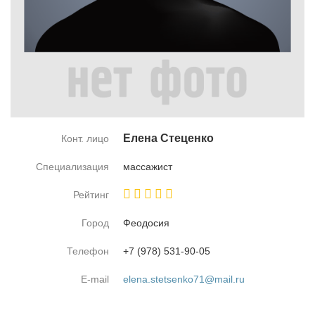
Еле­на Сте­цен­ко
Конт. лицо
Специализация
мас­са­жист
Рейтинг
Город
Фе­о­до­сия
Телефон
+7 (978) 531-90-05
E-mail
elena.stetsenko71@mail.ru