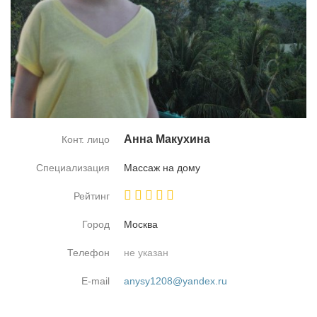
Ан­на Ма­ку­хи­на
Конт. лицо
Специализация
Мас­саж на до­му
Рейтинг
Город
Москва
Телефон
не указан
E-mail
anysy1208@yandex.ru