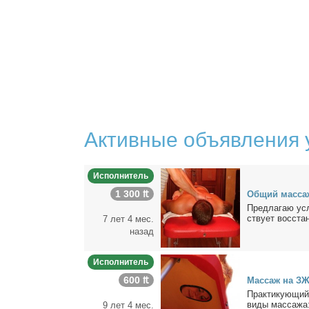
Активные объявления 
Исполнитель
1 300 ₶
Об­щий мас­са
Пред­ла­гаю усл
ству­ет вос­ста­
7 лет 4 мес.
назад
Исполнитель
600 ₶
Мас­саж на ЗЖ
Прак­ти­ку­ю­щи
ви­ды мас­са­жа
9 лет 4 мес.