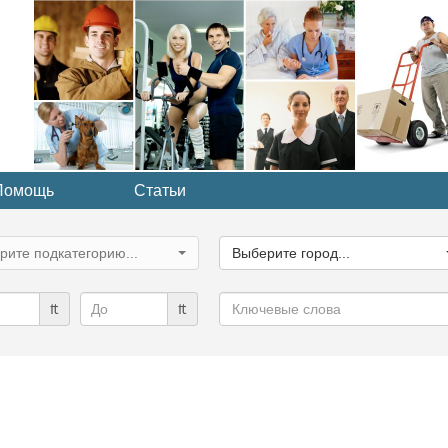
Помощь
Статьи
ите
Выберите
рию...
город...
рите подкатегорию...
Выберите город...
Ключевые
₶
₶
слова