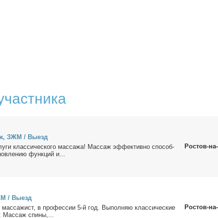
участника
ж, ЗЖМ / Вы­езд
Ростов-на
у­ги клас­си­че­ско­го мас­са­жа! Мас­саж эф­фек­тив­но спо­соб­
нов­ле­нию функ­ций и...
М / Вы­езд
Ростов-на
й мас­са­жист, в про­фес­сии 5-й год. Вы­пол­няю клас­си­че­ские
: Мас­саж спи­ны,...