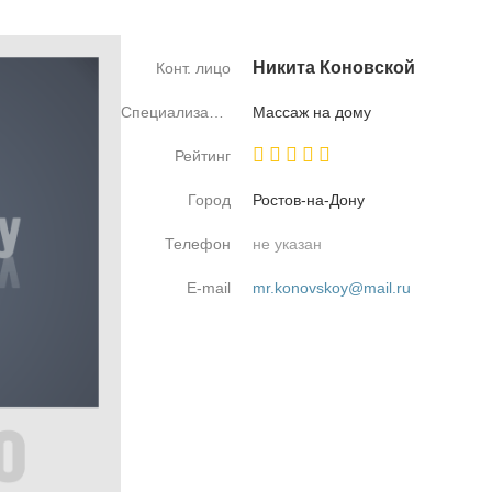
Ни­ки­та Ко­нов­ской
Конт. лицо
Специализация
Мас­саж на до­му
Рейтинг
Город
Ро­стов-на-До­ну
Телефон
не указан
E-mail
mr.konovskoy@mail.ru