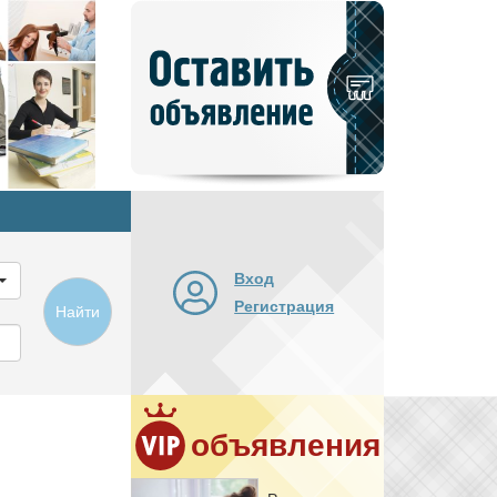
Добавить
новое
объявление
Вход
Регистрация
Найти
объявления