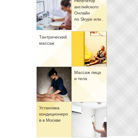
Ре­пе­ти­тор
ан­глий­ско­го
Он­лайн
по Skype или..
.
Тан­три­че­ский
мас­саж
Мас­саж ли­ца
и те­ла
Уста­нов­ка
кон­ди­ци­о­не­ро
в в Москве