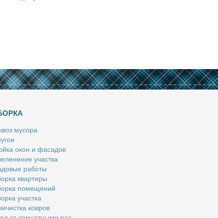
БОРКА
­воз му­со­ра
у­гое
й­ка окон и фа­са­дов
е­ле­не­ние участ­ка
­до­вые ра­бо­ты
ор­ка квар­ти­ры
ор­ка по­ме­ще­ний
ор­ка участ­ка
м­чист­ка ков­ров
од за ком­нат­ны­ми рас­