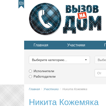
EN
Главная
Участники
Выберите
Выбер
категорию...
катего
Выберите категорию...
Выбе
Исполнители
Работодатели
Главная
Участники
Никита Кожемяка
Никита Кожемяка