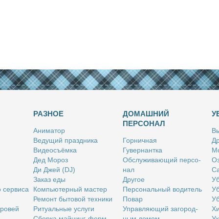
РАЗНОЕ
ДОМАШНИЙ
У
ПЕРСОНАЛ
Ани­ма­тор
Вы
Ве­ду­щий празд­ни­ка
Гор­нич­ная
Др
Ви­део­съём­ка
Гу­вер­нант­ка
Мо
Дед Мо­роз
Об­слу­жи­ва­ю­щий пер­со­
Оз
Ди Джей (DJ)
нал
Са
За­каз еды
Дру­гое
Уб
о сер­ви­са
Ком­пью­тер­ный ма­стер
Пер­со­наль­ный во­ди­тель
Уб
Ре­монт бы­то­вой тех­ни­ки
По­вар
Уб
бро­вей
Ри­ту­аль­ные услу­ги
Управ­ля­ю­щий за­го­род­
Хи
Сбор­ка май­нинг-ферм
ным до­мом
Ух