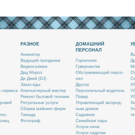
РАЗНОЕ
ДОМАШНИЙ
У
ПЕРСОНАЛ
Ани­ма­тор
Вы
Ве­ду­щий празд­ни­ка
Гор­нич­ная
Др
Ви­део­съём­ка
Гу­вер­нант­ка
Мо
Дед Мо­роз
Об­слу­жи­ва­ю­щий пер­со­
Оз
Ди Джей (DJ)
нал
Са
За­каз еды
Дру­гое
Уб
о сер­ви­са
Ком­пью­тер­ный ма­стер
Пер­со­наль­ный во­ди­тель
Уб
Ре­монт бы­то­вой тех­ни­ки
По­вар
Уб
бро­вей
Ри­ту­аль­ные услу­ги
Управ­ля­ю­щий за­го­род­
Хи
Сбор­ка май­нинг-ферм
ным до­мом
Ух
­лос
Та­ма­да
Са­дов­ник
те
с­ниц
Фо­то­граф
Се­мей­ная па­ра
Услу­ги ня­ни
Услу­ги си­дел­ки