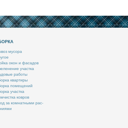
БОРКА
­воз му­со­ра
у­гое
й­ка окон и фа­са­дов
е­ле­не­ние участ­ка
­до­вые ра­бо­ты
ор­ка квар­ти­ры
ор­ка по­ме­ще­ний
ор­ка участ­ка
м­чист­ка ков­ров
од за ком­нат­ны­ми рас­
­ни­я­ми