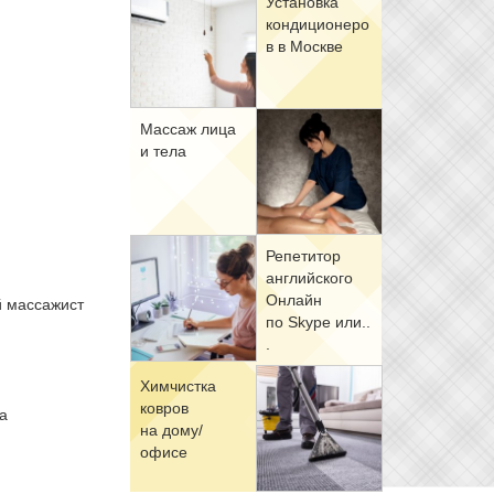
Уста­нов­ка
кон­ди­ци­о­не­ро
в в Москве
Мас­саж ли­ца
и те­ла
Ре­пе­ти­тор
ан­глий­ско­го
Он­лайн
 мас­са­жист
по Skype или..
.
Хим­чист­ка
ков­ров
ка
на до­му/
е
офи­се