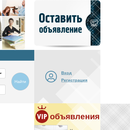
Добавить
новое
объявление
Вход
Регистрация
Найти
объявления