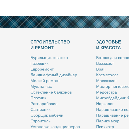
СТРОИТЕЛЬСТВО
ЗДОРОВЬЕ
И РЕМОНТ
И КРАСОТА
Бу­риль­щик сква­жин
Бо­токс для во­лос
Га­зов­щик
Ви­за­жист
Ев­ро­ре­монт
Врач
Ланд­шафт­ный ди­зай­нер
Кос­ме­то­лог
Мел­кий ре­монт
Мас­са­жист
Муж на час
Ма­стер ног­те­во­г
Остек­ле­ние бал­ко­нов
Мед­сест­ра
Плот­ник
Мик­роб­дей­динг 
Раз­но­ра­бо­чие
Нар­ко­лог
Сан­тех­ник
На­ра­щи­ва­ние во
Сбор­щик ме­бе­ли
На­ра­щи­ва­ние ре
Стро­и­тель
Па­рик­махер
Уста­нов­ка кон­ди­ци­о­не­ров
Пси­хи­атр