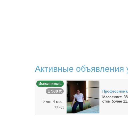
Активные объявления 
Исполнитель
1 500 ₶
Про­фес­сио­н
Мас­са­жист, 38 
стом бо­лее 12.
9 лет 4 мес.
назад