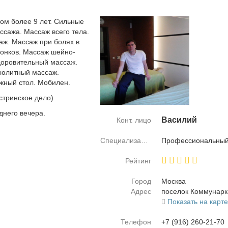
том более 9 лет. Сильные
ссажа. Массаж всего тела.
ж. Массаж при болях в
онков. Массаж шейно-
доровительный массаж.
юлитный массаж.
ажный стол. Мобилен.
стринское дело)
днего вечера.
Ва­си­лий
Конт. лицо
Специализация
Про­фес­сио­наль­ный
Рейтинг
Город
Москва
Адрес
по­се­лок Ком­му­нар­
Показать на карт
Телефон
+7 (916) 260-21-70