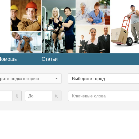
Помощь
Статьи
ите
Выберите
рию...
город...
рите подкатегорию...
Выберите город...
Ключевые
₶
₶
слова