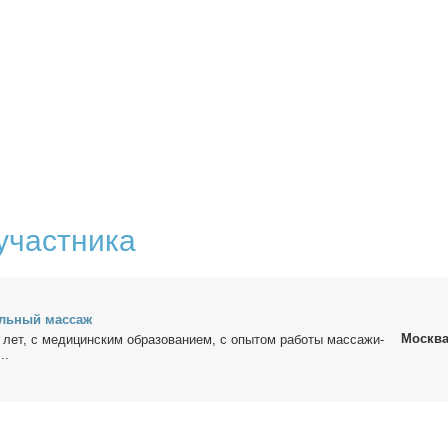
участника
аль­ный мас­саж
Москв
лет, с ме­ди­цин­ским об­ра­зо­ва­ни­ем, с опы­том ра­бо­ты мас­са­жи­
..