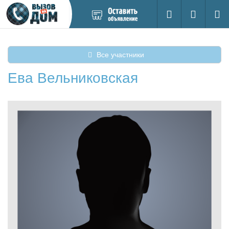
Добавить
Вход на са
Поиск
новое
объявление
Все участники
Ева Вельниковская