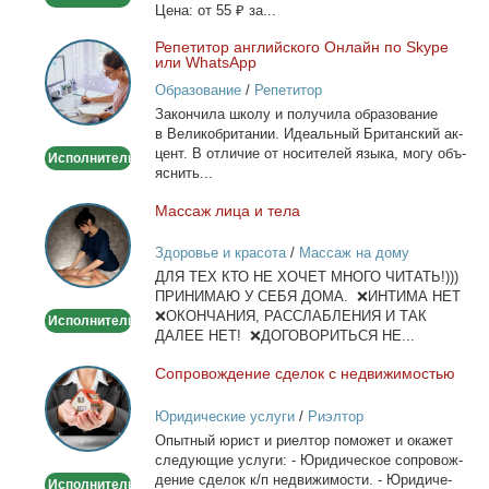
Це­на: от 55 ₽ за...
Ре­пе­ти­тор ан­глий­ско­го Он­лайн по Skype
Репетитор
или WhatsApp
английского
Образование
/
Репетитор
Онлайн
За­кон­чи­ла шко­лу и по­лу­чи­ла об­ра­зо­ва­ние
по
в Ве­ли­ко­бри­та­нии. Иде­аль­ный Бри­тан­ский ак­
Skype
цент. В от­ли­чие от но­си­те­лей язы­ка, мо­гу объ­
Исполнитель
или
яс­нить...
WhatsApp
Мас­саж ли­ца и те­ла
Массаж
лица
Здоровье и красота
/
Массаж на дому
и
ДЛЯ ТЕХ КТО НЕ ХОЧЕТ МНОГО ЧИТАТЬ!)))
тела
ПРИНИМАЮ У СЕБЯ ДОМА. ❌ИНТИМА НЕТ
❌ОКОНЧАНИЯ, РАССЛАБЛЕНИЯ И ТАК
Исполнитель
ДАЛЕЕ НЕТ! ❌ДОГОВОРИТЬСЯ НЕ...
Со­про­вож­де­ние сде­лок с недви­жи­мо­стью
Сопровождение
сделок
Юридические услуги
/
Риэлтор
с
Опыт­ный юрист и ри­ел­тор по­мо­жет и ока­жет
недвижимостью
сле­ду­ю­щие услу­ги: - Юри­ди­че­ское со­про­вож­
де­ние сде­лок к/п недви­жи­мо­сти. - Юри­ди­че­
Исполнитель