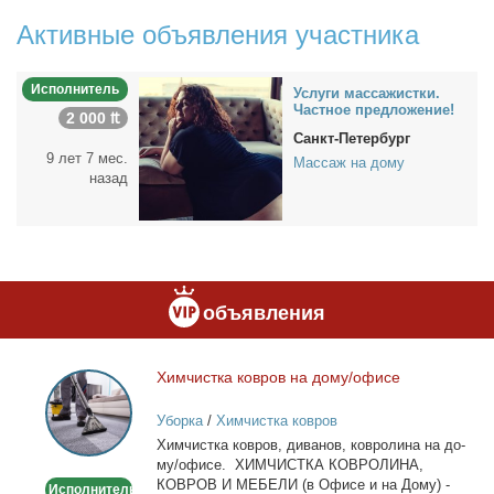
Активные объявления участника
Исполнитель
Услу­ги мас­са­жист­ки.
Част­ное пред­ло­же­ние!
2 000 ₶
Санкт-Петербург
9 лет 7 мес.
Массаж на дому
назад
объявления
Хим­чист­ка ков­ров на до­му/офи­се
Химчистка
ковров
Уборка
/
Химчистка ковров
на
Хим­чист­ка ков­ров, ди­ва­нов, ков­ро­ли­на на до­
дому/
му/офи­се. ХИМЧИСТКА КОВРОЛИНА,
офисе
КОВРОВ И МЕБЕЛИ (в Офи­се и на До­му) -
Исполнитель