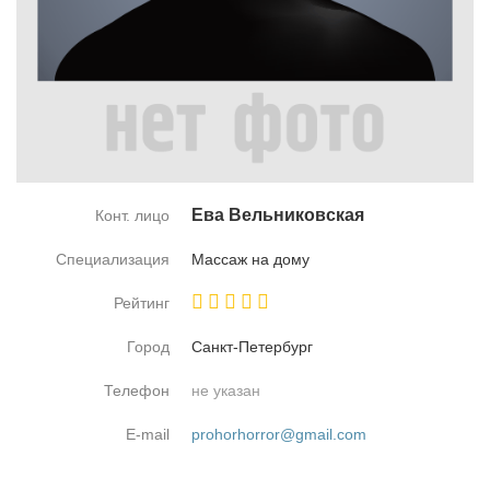
Ева Вель­ни­ков­ская
Конт. лицо
Специализация
Мас­саж на до­му
Рейтинг
Город
Санкт-Пе­тер­бург
Телефон
не указан
E-mail
prohorhorror@gmail.com