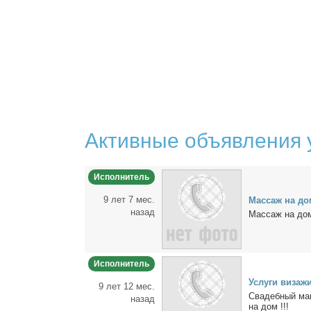
Активные объявления 
Исполнитель
9 лет 7 мес.
Мас­саж на до
назад
Мас­саж на до­м
Исполнитель
Услу­ги ви­за­жи
9 лет 12 мес.
Сва­деб­ный ма­
назад
на дом !!!