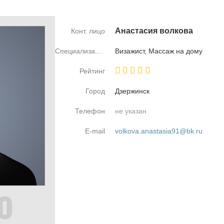
Ана­ста­сия вол­ко­ва
Конт. лицо
Специализация
Ви­за­жист, Мас­саж на до­му
Рейтинг
Город
Дзер­жинск
Телефон
не указан
E-mail
volkova.anastasia91@bk.ru