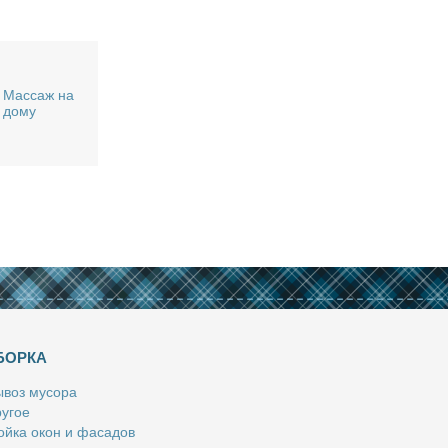
Массаж на
дому
БОРКА
­воз му­со­ра
у­гое
й­ка окон и фа­са­дов