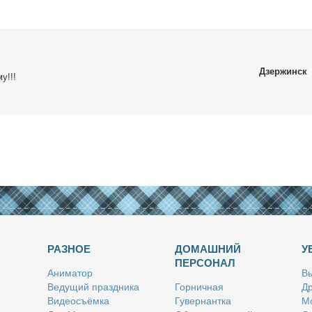
Дзержинск
у!!!
РАЗНОЕ
ДОМАШНИЙ
У
ПЕРСОНАЛ
Ани­ма­тор
Вы
Ве­ду­щий празд­ни­ка
Гор­нич­ная
Др
Ви­део­съём­ка
Гу­вер­нант­ка
Мо