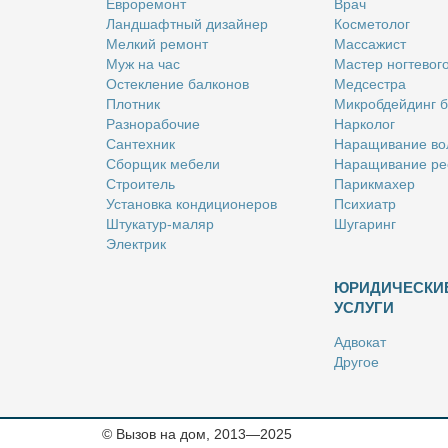
Ев­ро­ре­монт
Врач
Ланд­шафт­ный ди­зай­нер
Кос­ме­то­лог
Мел­кий ре­монт
Мас­са­жист
Муж на час
Ма­стер ног­те­во­г
Остек­ле­ние бал­ко­нов
Мед­сест­ра
Плот­ник
Мик­роб­дей­динг 
Раз­но­ра­бо­чие
Нар­ко­лог
Сан­тех­ник
На­ра­щи­ва­ние во
Сбор­щик ме­бе­ли
На­ра­щи­ва­ние ре
Стро­и­тель
Па­рик­махер
Уста­нов­ка кон­ди­ци­о­не­ров
Пси­хи­атр
Шту­ка­тур-ма­ляр
Шу­га­ринг
Элек­трик
ЮРИДИЧЕСКИ
УСЛУГИ
Адво­кат
Дру­гое
Но­та­ри­ус
Оцен­щик
Ри­эл­тор
© Вызов на дом, 2013—2025
Стра­хо­вой агент