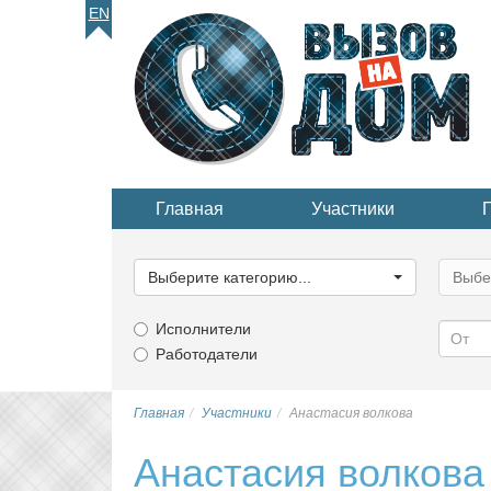
EN
Главная
Участники
Выберите
Выбер
категорию...
катего
Выберите категорию...
Выбе
Исполнители
Работодатели
Главная
Участники
Анастасия волкова
Анастасия волкова