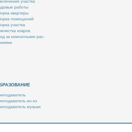
е­ле­не­ние участ­ка
­до­вые ра­бо­ты
ор­ка квар­ти­ры
ор­ка по­ме­ще­ний
ор­ка участ­ка
м­чист­ка ков­ров
од за ком­нат­ны­ми рас­
­ни­я­ми
БРАЗОВАНИЕ
е­по­да­ва­тель
е­по­да­ва­тель ин.яз
е­по­да­ва­тель му­зы­ки
­пе­ти­тор