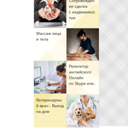
Со­про­вож­де­н
ие сде­лок
с недви­жи­мо­с
тью
Мас­саж ли­ца
и те­ла
Ре­пе­ти­тор
ан­глий­ско­го
Он­лайн
по Skype или..
.
Ве­те­ри­нар­ны
й врач - Вы­езд
на дом