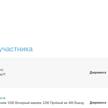
участника
­му
Дзержинск
у!!!
­ста
Дзержинск
ки­яж 1500 Ве­чер­ный ма­ки­яж 1200 Проб­ный мк 400 Вы­езд