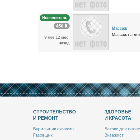
Исполнитель
450 ₶
Мас­саж
Мас­саж на до­м
9 лет 12 мес.
назад
СТРОИТЕЛЬСТВО
ЗДОРОВЬЕ
И РЕМОНТ
И КРАСОТА
Бу­риль­щик сква­жин
Бо­токс для во­лос
Га­зов­щик
Ви­за­жист