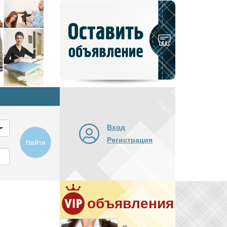
Добавить
новое
объявление
Вход
Регистрация
Найти
объявления