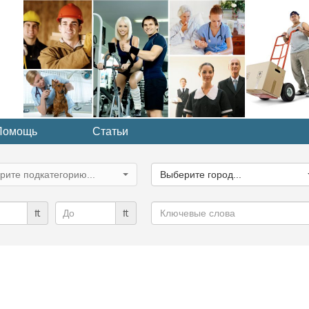
Помощь
Статьи
ите
Выберите
рию...
город...
рите подкатегорию...
Выберите город...
Ключевые
₶
₶
слова