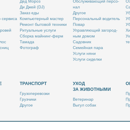
Дед Мо­роз
Об­слу­жи­ва­ю­щий пер­со­
Оз
Ди Джей (DJ)
нал
Са
За­каз еды
Дру­гое
Уб
о сер­ви­са
Ком­пью­тер­ный ма­стер
Пер­со­наль­ный во­ди­тель
Уб
Ре­монт бы­то­вой тех­ни­ки
По­вар
Уб
бро­вей
Ри­ту­аль­ные услу­ги
Управ­ля­ю­щий за­го­род­
Хи
Сбор­ка май­нинг-ферм
ным до­мом
Ух
­лос
Та­ма­да
Са­дов­ник
те
с­ниц
Фо­то­граф
Се­мей­ная па­ра
Услу­ги ня­ни
Услу­ги си­дел­ки
Е
ТРАНСПОРТ
УХОД
О
ЗА ЖИВОТНЫМИ
Гру­зо­пе­ре­воз­ки
Пр
Груз­чи­ки
Ве­те­ри­нар
Пр
Дру­гое
Вы­гул со­бак
Пр
Ку­рьер
Дру­гое
Ре
Лич­ный во­ди­тель
Ки­но­лог
Так­си
Стриж­ка жи­вот­ных
Уход за ак­ва­ри­ума­ми