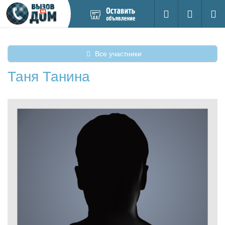
Добавить
Вход на са
Поиск
новое
объявление
Все участники
Таня Танина