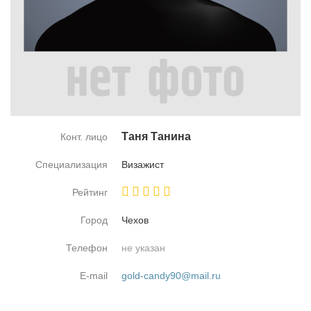
Та­ня Та­ни­на
Конт. лицо
Специализация
Ви­за­жист
Рейтинг
Город
Че­хов
Телефон
не указан
E-mail
gold-candy90@mail.ru