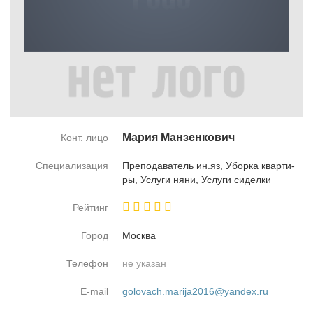
Ма­рия Ман­зен­ко­вич
Конт. лицо
Специализация
Пре­по­да­ва­тель ин.яз, Убор­ка квар­ти­
ры, Услу­ги ня­ни, Услу­ги си­дел­ки
Рейтинг
Город
Москва
Телефон
не указан
E-mail
golovach.marija2016@yandex.ru