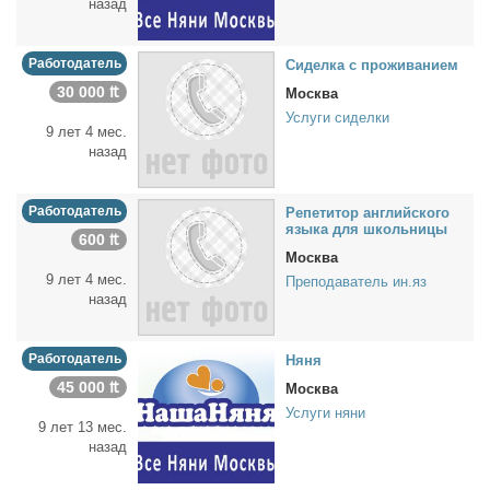
назад
Работодатель
Си­дел­ка с про­жи­ва­ни­ем
30 000 ₶
Москва
Услуги сиделки
9 лет 4 мес.
назад
Работодатель
Ре­пе­ти­тор ан­глий­ско­го
язы­ка для школь­ни­цы
600 ₶
Москва
9 лет 4 мес.
Преподаватель ин.яз
назад
Работодатель
Ня­ня
45 000 ₶
Москва
Услуги няни
9 лет 13 мес.
назад