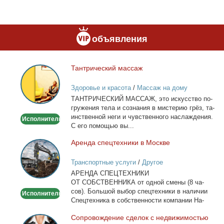
объявления
Тан­три­че­ский мас­саж
Тантрический
массаж
Здоровье и красота
/
Массаж на дому
ТАНТРИЧЕСКИЙ МАССАЖ, это ис­кус­ство по­
гру­же­ния те­ла и со­зна­ния в ми­сте­рию грёз, та­
ин­ствен­ной неги и чув­ствен­но­го на­сла­жде­ния.
Исполнитель
С его по­мо­щью вы...
Арен­да спец­тех­ни­ки в Москве
Аренда
спецтехники
Транспортные услуги
/
Другое
в
АРЕНДА СПЕЦТЕХНИКИ
Москве
ОТ СОБСТВЕННИКА от од­ной сме­ны (8 ча­
сов). Боль­шой вы­бор спец­тех­ни­ки в на­ли­чии
Исполнитель
Спец­тех­ни­ка в соб­ствен­но­сти ком­па­нии На­
лич­ный...
Со­про­вож­де­ние сде­лок с недви­жи­мо­стью
Сопровождение