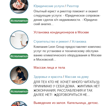
сделок
Юридические услуги
/
Риэлтор
с
Опыт­ный юрист и ри­ел­тор по­мо­жет и ока­жет
недвижимостью
сле­ду­ю­щие услу­ги: - Юри­ди­че­ское со­про­вож­
де­ние сде­лок к/п недви­жи­мо­сти. - Юри­ди­че­
Исполнитель
ский ана­лиз...
Уста­нов­ка кон­ди­ци­о­не­ров в Москве
Установка
кондиционеров
Строительство и ремонт
/
Установка
в
кондиционеров
Ком­па­ния Leon Group предо­став­ля­ет ком­плекс
Москве
услуг по уста­нов­ке и тех­ни­че­ско­му об­слу­жи­
ва­нию кли­ма­ти­че­ско­го обо­ру­до­ва­ния в Москве
Исполнитель
и Мос­ков­ской...
Мас­саж ли­ца и те­ла
Массаж
лица
Здоровье и красота
/
Массаж на дому
и
ДЛЯ ТЕХ КТО НЕ ХОЧЕТ МНОГО ЧИТАТЬ!)))
тела
ПРИНИМАЮ У СЕБЯ ДОМА. ❌ИНТИМА НЕТ
❌ОКОНЧАНИЯ, РАССЛАБЛЕНИЯ И ТАК
Исполнитель
ДАЛЕЕ НЕТ! ❌ДОГОВОРИТЬСЯ НЕ...
Вы­ве­де­ние из за­поя. Ка­пель­ни­ца, де­токс.
Выведение