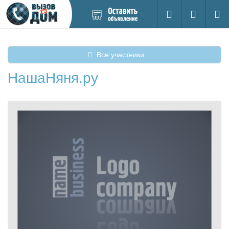
Добавить
Вход на са
Поиск
новое
объявление
Все участники
НашаНяня.ру