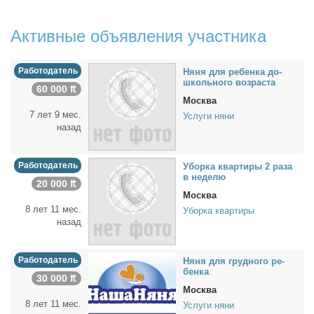
Активные объявления участника
Работодатель
Ня­ня для ре­бен­ка до­
школь­но­го воз­рас­та
60 000 ₶
Москва
7 лет 9 мес.
Услуги няни
назад
Работодатель
Убор­ка квар­ти­ры 2 ра­за
в неде­лю
20 000 ₶
Москва
8 лет 11 мес.
Уборка квартиры
назад
Работодатель
Ня­ня для груд­но­го ре­
бен­ка
30 000 ₶
Москва
8 лет 11 мес.
Услуги няни