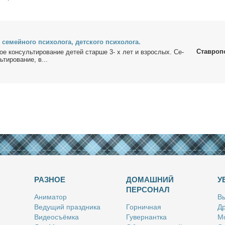
се­мей­но­го пси­хо­ло­га, дет­ско­го пси­хо­ло­га.
Ставроп
ное кон­суль­ти­ро­ва­ние де­тей стар­ше 3- х лет и взрос­лых. Се­
ти­ро­ва­ние, в...
РАЗНОЕ
ДОМАШНИЙ
У
ПЕРСОНАЛ
Ани­ма­тор
Вы
Ве­ду­щий празд­ни­ка
Гор­нич­ная
Др
Ви­део­съём­ка
Гу­вер­нант­ка
Мо