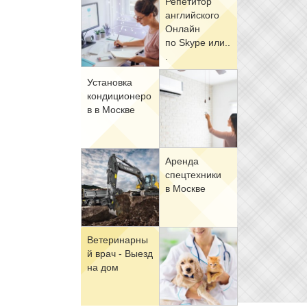
Ре­пе­ти­тор
ан­глий­ско­го
Он­лайн
по Skype или..
.
Уста­нов­ка
кон­ди­ци­о­не­ро
в в Москве
Арен­да
спец­тех­ни­ки
в Москве
Ве­те­ри­нар­ны
й врач - Вы­езд
на дом