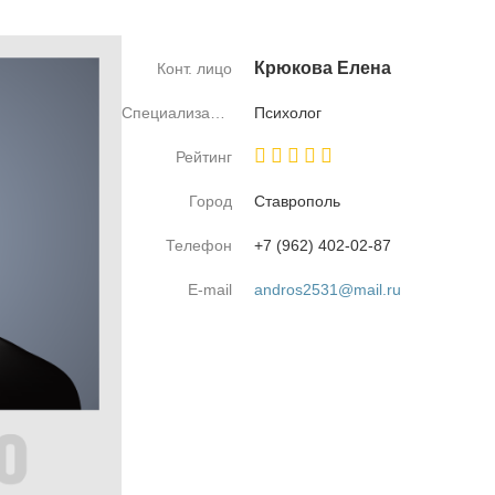
Крю­ко­ва Еле­на
Конт. лицо
Специализация
Пси­хо­лог
Рейтинг
Город
Став­ро­поль
Телефон
+7 (962) 402-02-87
E-mail
andros2531@mail.ru