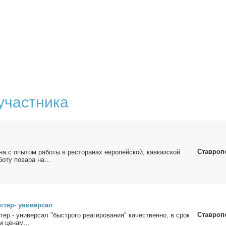
участника
Ставроп
на с опы­том ра­бо­ты в ре­сто­ра­нах ев­ро­пей­ской, кав­каз­ской
о­ту по­ва­ра на...
стер- уни­вер­сал
Ставроп
ер - уни­вер­сал "быст­ро­го ре­а­ги­ро­ва­ния" ка­че­ствен­но, в срок
м це­нам...