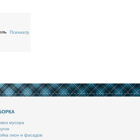
оль
Психиатр
БОРКА
­воз му­со­ра
у­гое
й­ка окон и фа­са­дов