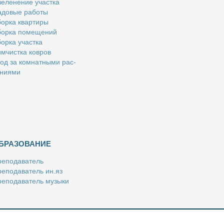
е­ле­не­ние участ­ка
­до­вые ра­бо­ты
ор­ка квар­ти­ры
ор­ка по­ме­ще­ний
ор­ка участ­ка
м­чист­ка ков­ров
од за ком­нат­ны­ми рас­
­ни­я­ми
БРАЗОВАНИЕ
е­по­да­ва­тель
е­по­да­ва­тель ин.яз
е­по­да­ва­тель му­зы­ки
­пе­ти­тор