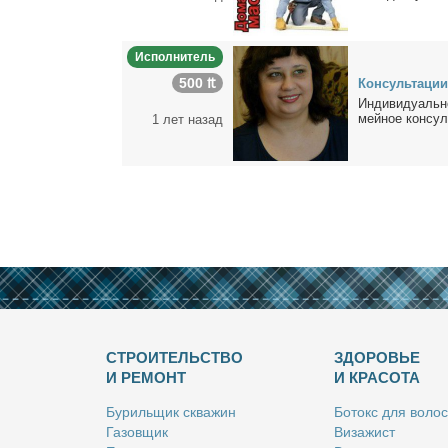
Исполнитель
500 ₶
Кон­суль­та­ции 
Ин­ди­ви­ду­аль­
мей­ное кон­суль­
1 лет назад
СТРОИТЕЛЬСТВО
ЗДОРОВЬЕ
И РЕМОНТ
И КРАСОТА
Бу­риль­щик сква­жин
Бо­токс для во­лос
Га­зов­щик
Ви­за­жист