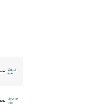
Заказ
оль
еды
Муж на
оль
час