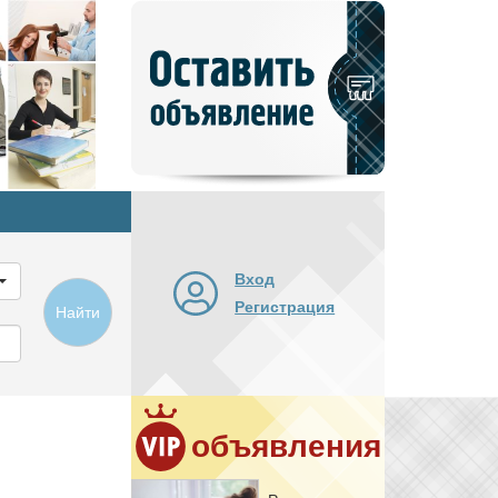
Добавить
новое
объявление
Вход
Регистрация
Найти
объявления