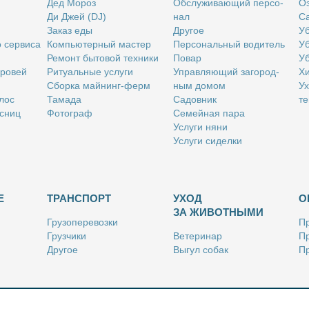
Дед Мо­роз
Об­слу­жи­ва­ю­щий пер­со­
Оз
Ди Джей (DJ)
нал
Са
За­каз еды
Дру­гое
Уб
о сер­ви­са
Ком­пью­тер­ный ма­стер
Пер­со­наль­ный во­ди­тель
Уб
Ре­монт бы­то­вой тех­ни­ки
По­вар
Уб
бро­вей
Ри­ту­аль­ные услу­ги
Управ­ля­ю­щий за­го­род­
Хи
Сбор­ка май­нинг-ферм
ным до­мом
Ух
­лос
Та­ма­да
Са­дов­ник
те
с­ниц
Фо­то­граф
Се­мей­ная па­ра
Услу­ги ня­ни
Услу­ги си­дел­ки
Е
ТРАНСПОРТ
УХОД
О
ЗА ЖИВОТНЫМИ
Гру­зо­пе­ре­воз­ки
Пр
Груз­чи­ки
Ве­те­ри­нар
Пр
Дру­гое
Вы­гул со­бак
Пр
Ку­рьер
Дру­гое
Ре
Лич­ный во­ди­тель
Ки­но­лог
Так­си
Стриж­ка жи­вот­ных
Уход за ак­ва­ри­ума­ми