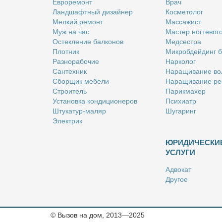
Ев­ро­ре­монт
Врач
Ланд­шафт­ный ди­зай­нер
Кос­ме­то­лог
Мел­кий ре­монт
Мас­са­жист
Муж на час
Ма­стер ног­те­во­г
Остек­ле­ние бал­ко­нов
Мед­сест­ра
Плот­ник
Мик­роб­дей­динг 
Раз­но­ра­бо­чие
Нар­ко­лог
Сан­тех­ник
На­ра­щи­ва­ние во
Сбор­щик ме­бе­ли
На­ра­щи­ва­ние ре
Стро­и­тель
Па­рик­махер
Уста­нов­ка кон­ди­ци­о­не­ров
Пси­хи­атр
Шту­ка­тур-ма­ляр
Шу­га­ринг
Элек­трик
ЮРИДИЧЕСКИ
УСЛУГИ
Адво­кат
Дру­гое
Но­та­ри­ус
Оцен­щик
Ри­эл­тор
© Вызов на дом, 2013—2025
Стра­хо­вой агент