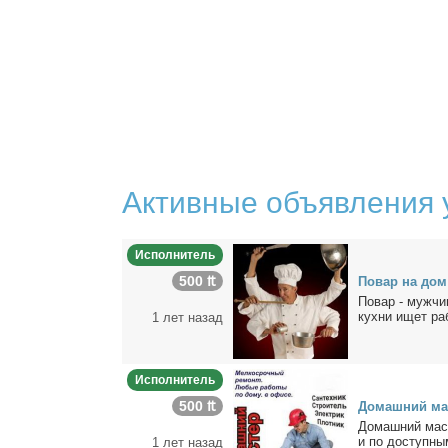
Активные объявления 
Исполнитель
500 ₶
По­вар на дом
По­вар - муж­чи­
кух­ни ищет ра­б
1 лет назад
Исполнитель
500 ₶
До­маш­ний ма­
До­маш­ний ма­ст
и по до­ступ­ны
1 лет назад