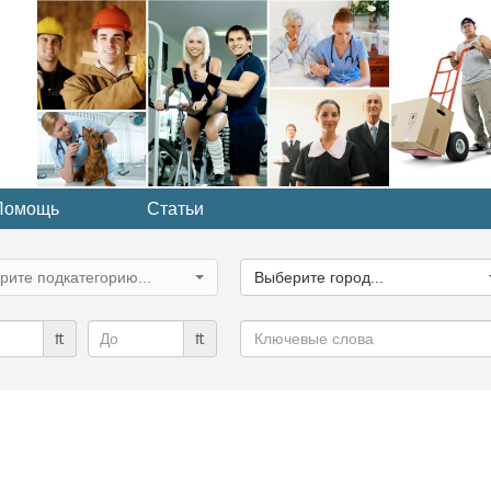
Помощь
Статьи
ите
Выберите
рию...
город...
рите подкатегорию...
Выберите город...
Ключевые
₶
₶
слова