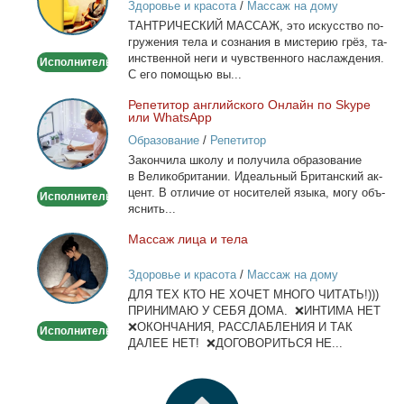
Здоровье и красота
/
Массаж на дому
ТАНТРИЧЕСКИЙ МАССАЖ, это ис­кус­ство по­
гру­же­ния те­ла и со­зна­ния в ми­сте­рию грёз, та­
ин­ствен­ной неги и чув­ствен­но­го на­сла­жде­ния.
Исполнитель
С его по­мо­щью вы...
Ре­пе­ти­тор ан­глий­ско­го Он­лайн по Skype
Репетитор
или WhatsApp
английского
Образование
/
Репетитор
Онлайн
За­кон­чи­ла шко­лу и по­лу­чи­ла об­ра­зо­ва­ние
по
в Ве­ли­ко­бри­та­нии. Иде­аль­ный Бри­тан­ский ак­
Skype
цент. В от­ли­чие от но­си­те­лей язы­ка, мо­гу объ­
Исполнитель
или
яс­нить...
WhatsApp
Мас­саж ли­ца и те­ла
Массаж
лица
Здоровье и красота
/
Массаж на дому
и
ДЛЯ ТЕХ КТО НЕ ХОЧЕТ МНОГО ЧИТАТЬ!)))
тела
ПРИНИМАЮ У СЕБЯ ДОМА. ❌ИНТИМА НЕТ
❌ОКОНЧАНИЯ, РАССЛАБЛЕНИЯ И ТАК
Исполнитель
ДАЛЕЕ НЕТ! ❌ДОГОВОРИТЬСЯ НЕ...