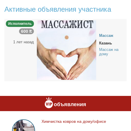
Активные объявления участника
Исполнитель
600 ₶
Мас­саж
1 лет назад
Казань
Массаж на
дому
объявления
Хим­чист­ка ков­ров на до­му/офи­се
Химчистка
ковров