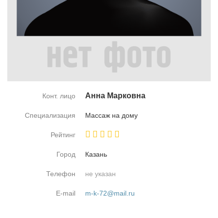
Ан­на Мар­ков­на
Конт. лицо
Специализация
Мас­саж на до­му
Рейтинг
Город
Ка­зань
Телефон
не указан
E-mail
m-k-72@mail.ru