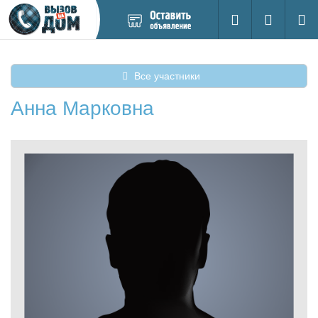
Добавить
Вход на са
Поиск
новое
объявление
Все участники
Анна Марковна