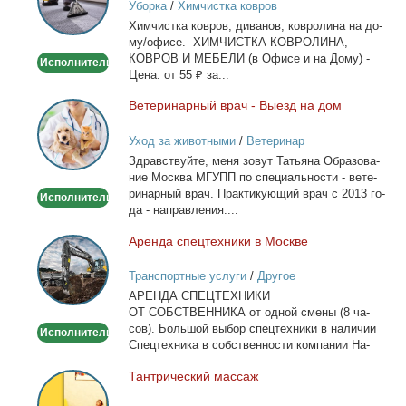
Уборка
/
Химчистка ковров
на
Хим­чист­ка ков­ров, ди­ва­нов, ков­ро­ли­на на до­
дому/
му/офи­се. ХИМЧИСТКА КОВРОЛИНА,
офисе
КОВРОВ И МЕБЕЛИ (в Офи­се и на До­му) -
Исполнитель
Це­на: от 55 ₽ за...
Ве­те­ри­нар­ный врач - Вы­езд на дом
Ветеринарный
врач
Уход за животными
/
Ветеринар
-
Здрав­ствуй­те, ме­ня зо­вут Та­тья­на Об­ра­зо­ва­
Выезд
ние Москва МГУПП по спе­ци­аль­но­сти - ве­те­
на
ри­нар­ный врач. Прак­ти­ку­ю­щий врач с 2013 го­
Исполнитель
дом
да - на­прав­ле­ния:...
Арен­да спец­тех­ни­ки в Москве
Аренда
спецтехники
Транспортные услуги
/
Другое
в
АРЕНДА СПЕЦТЕХНИКИ
Москве
ОТ СОБСТВЕННИКА от од­ной сме­ны (8 ча­
сов). Боль­шой вы­бор спец­тех­ни­ки в на­ли­чии
Исполнитель
Спец­тех­ни­ка в соб­ствен­но­сти ком­па­нии На­
лич­ный...
Тан­три­че­ский мас­саж
Тантрический
массаж