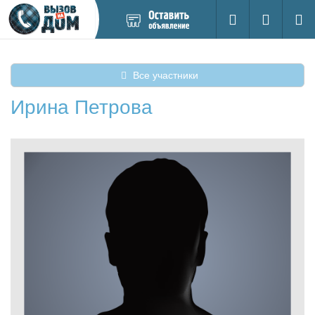
Добавить
Вход на са
Поиск
новое
объявление
Все участники
Ирина Петрова