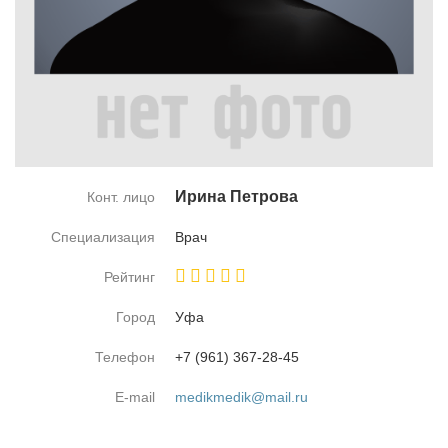
Ири­на Пет­ро­ва
Конт. лицо
Специализация
Врач
Рейтинг
Город
Уфа
Телефон
+7 (961) 367-28-45
E-mail
medikmedik@mail.ru