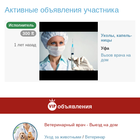
Активные объявления участника
Исполнитель
300 ₶
Уко­лы, ка­пель­
ни­цы
1 лет назад
Уфа
Вызов врача на
дом
объявления
Ве­те­ри­нар­ный врач - Вы­езд на дом
Ветеринарный
врач
Уход за животными
/
Ветеринар
-