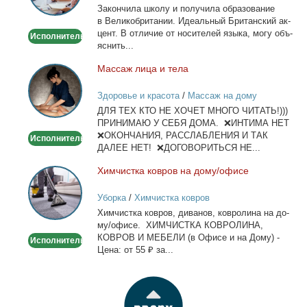
За­кон­чи­ла шко­лу и по­лу­чи­ла об­ра­зо­ва­ние
по
в Ве­ли­ко­бри­та­нии. Иде­аль­ный Бри­тан­ский ак­
Skype
цент. В от­ли­чие от но­си­те­лей язы­ка, мо­гу объ­
Исполнитель
или
яс­нить...
WhatsApp
Мас­саж ли­ца и те­ла
Массаж
лица
Здоровье и красота
/
Массаж на дому
и
ДЛЯ ТЕХ КТО НЕ ХОЧЕТ МНОГО ЧИТАТЬ!)))
тела
ПРИНИМАЮ У СЕБЯ ДОМА. ❌ИНТИМА НЕТ
❌ОКОНЧАНИЯ, РАССЛАБЛЕНИЯ И ТАК
Исполнитель
ДАЛЕЕ НЕТ! ❌ДОГОВОРИТЬСЯ НЕ...
Хим­чист­ка ков­ров на до­му/офи­се
Химчистка
ковров
Уборка
/
Химчистка ковров
на
Хим­чист­ка ков­ров, ди­ва­нов, ков­ро­ли­на на до­
дому/
му/офи­се. ХИМЧИСТКА КОВРОЛИНА,
офисе
КОВРОВ И МЕБЕЛИ (в Офи­се и на До­му) -
Исполнитель
Це­на: от 55 ₽ за...