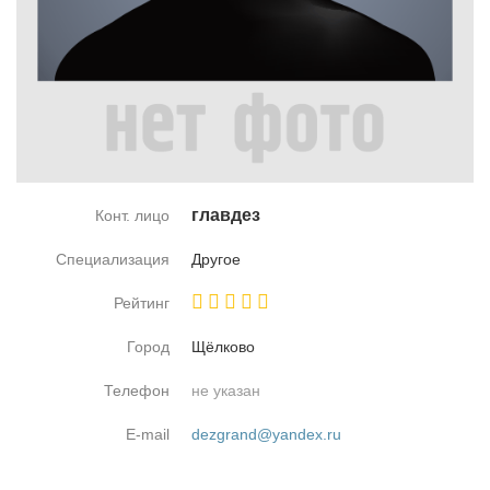
глав­дез
Конт. лицо
Специализация
Дру­гое
Рейтинг
Город
Щёл­ко­во
Телефон
не указан
E-mail
dezgrand@yandex.ru