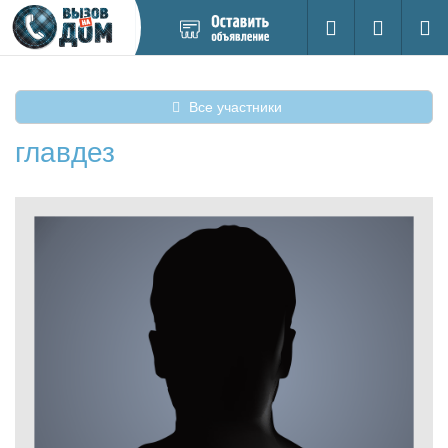
Добавить
Вход на са
Поиск
новое
объявление
Все участники
главдез