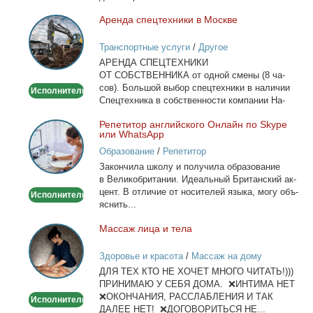
Арен­да спец­тех­ни­ки в Москве
Аренда
спецтехники
Транспортные услуги
/
Другое
в
АРЕНДА СПЕЦТЕХНИКИ
Москве
ОТ СОБСТВЕННИКА от од­ной сме­ны (8 ча­
сов). Боль­шой вы­бор спец­тех­ни­ки в на­ли­чии
Исполнитель
Спец­тех­ни­ка в соб­ствен­но­сти ком­па­нии На­
лич­ный...
Ре­пе­ти­тор ан­глий­ско­го Он­лайн по Skype
Репетитор
или WhatsApp
английского
Образование
/
Репетитор
Онлайн
За­кон­чи­ла шко­лу и по­лу­чи­ла об­ра­зо­ва­ние
по
в Ве­ли­ко­бри­та­нии. Иде­аль­ный Бри­тан­ский ак­
Skype
цент. В от­ли­чие от но­си­те­лей язы­ка, мо­гу объ­
Исполнитель
или
яс­нить...
WhatsApp
Мас­саж ли­ца и те­ла
Массаж
лица
Здоровье и красота
/
Массаж на дому
и
ДЛЯ ТЕХ КТО НЕ ХОЧЕТ МНОГО ЧИТАТЬ!)))
тела
ПРИНИМАЮ У СЕБЯ ДОМА. ❌ИНТИМА НЕТ
❌ОКОНЧАНИЯ, РАССЛАБЛЕНИЯ И ТАК
Исполнитель
ДАЛЕЕ НЕТ! ❌ДОГОВОРИТЬСЯ НЕ...