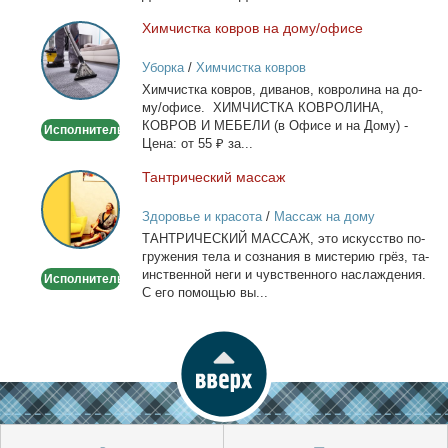
Хим­чист­ка ков­ров на до­му/офи­се
Химчистка
ковров
Уборка
/
Химчистка ковров
на
Хим­чист­ка ков­ров, ди­ва­нов, ков­ро­ли­на на до­
дому/
му/офи­се. ХИМЧИСТКА КОВРОЛИНА,
офисе
КОВРОВ И МЕБЕЛИ (в Офи­се и на До­му) -
Исполнитель
Це­на: от 55 ₽ за...
Тан­три­че­ский мас­саж
Тантрический
массаж
Здоровье и красота
/
Массаж на дому
ТАНТРИЧЕСКИЙ МАССАЖ, это ис­кус­ство по­
гру­же­ния те­ла и со­зна­ния в ми­сте­рию грёз, та­
ин­ствен­ной неги и чув­ствен­но­го на­сла­жде­ния.
Исполнитель
С его по­мо­щью вы...