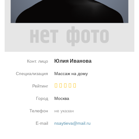
Юлия Ива­но­ва
Конт. лицо
Специализация
Мас­саж на до­му
Рейтинг
Город
Москва
Телефон
не указан
E-mail
nsaytieva@mail.ru