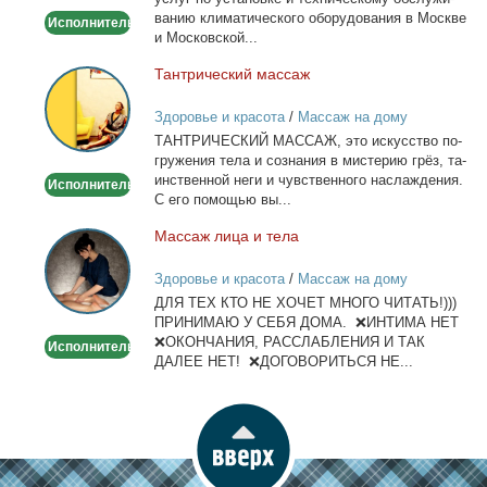
ва­нию кли­ма­ти­че­ско­го обо­ру­до­ва­ния в Москве
Исполнитель
и Мос­ков­ской...
Тан­три­че­ский мас­саж
Тантрический
массаж
Здоровье и красота
/
Массаж на дому
ТАНТРИЧЕСКИЙ МАССАЖ, это ис­кус­ство по­
гру­же­ния те­ла и со­зна­ния в ми­сте­рию грёз, та­
ин­ствен­ной неги и чув­ствен­но­го на­сла­жде­ния.
Исполнитель
С его по­мо­щью вы...
Мас­саж ли­ца и те­ла
Массаж
лица
Здоровье и красота
/
Массаж на дому
и
ДЛЯ ТЕХ КТО НЕ ХОЧЕТ МНОГО ЧИТАТЬ!)))
тела
ПРИНИМАЮ У СЕБЯ ДОМА. ❌ИНТИМА НЕТ
❌ОКОНЧАНИЯ, РАССЛАБЛЕНИЯ И ТАК
Исполнитель
ДАЛЕЕ НЕТ! ❌ДОГОВОРИТЬСЯ НЕ...