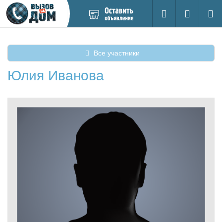
Добавить
Вход на са
Поиск
новое
объявление
Все участники
Юлия Иванова