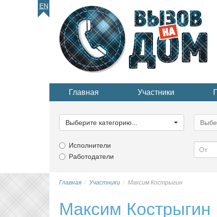
EN
Главная
Участники
Выберите
Выбер
категорию...
катего
Выберите категорию...
Выбе
Исполнители
Работодатели
Главная
Участники
Максим Кострыгин
Максим Кострыгин