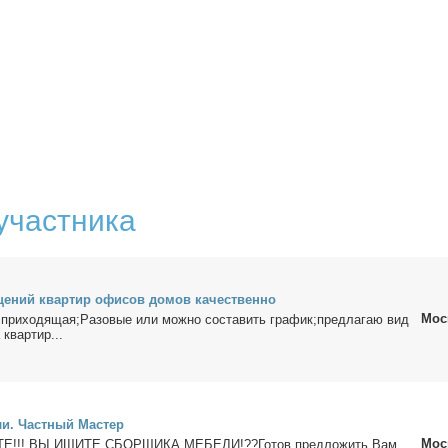
участника
ще­ний квар­тир офи­сов до­мов ка­че­ствен­но
Мос
а при­хо­дя­щая;Ра­зо­вые или мож­но со­ста­вить гра­фик;пред­ла­гаю вид
 квар­тир...
ли. Част­ный Ма­стер
Мос
!!! ВЫ ИЩИТЕ СБОРЩИКА МЕБЕЛИ!??Го­тов пред­ло­жить Вам