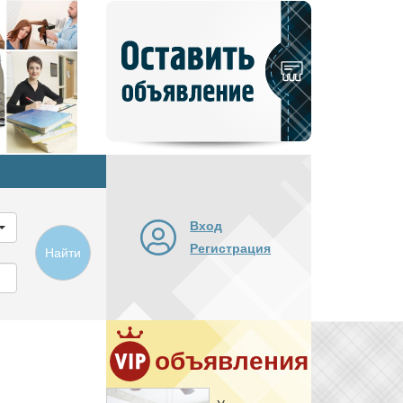
Добавить
новое
объявление
Вход
Регистрация
Найти
объявления