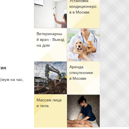
Уста­нов­ка
кон­ди­ци­о­не­ро
в в Москве
Ве­те­ри­нар­ны
й врач - Вы­езд
на дом
Арен­да
гин
спец­тех­ни­ки
в Москве
 (муж на час,
Мас­саж ли­ца
и те­ла