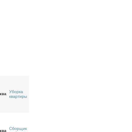
Уборка
ква
квартиры
Сборщик
ква