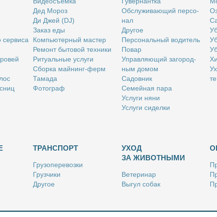
Ви­део­съём­ка
Гу­вер­нант­ка
Мо
Дед Мо­роз
Об­слу­жи­ва­ю­щий пер­со­
Оз
Ди Джей (DJ)
нал
Са
За­каз еды
Дру­гое
Уб
о сер­ви­са
Ком­пью­тер­ный ма­стер
Пер­со­наль­ный во­ди­тель
Уб
Ре­монт бы­то­вой тех­ни­ки
По­вар
Уб
бро­вей
Ри­ту­аль­ные услу­ги
Управ­ля­ю­щий за­го­род­
Хи
Сбор­ка май­нинг-ферм
ным до­мом
Ух
­лос
Та­ма­да
Са­дов­ник
те
с­ниц
Фо­то­граф
Се­мей­ная па­ра
Услу­ги ня­ни
Услу­ги си­дел­ки
Е
ТРАНСПОРТ
УХОД
О
ЗА ЖИВОТНЫМИ
Гру­зо­пе­ре­воз­ки
Пр
Груз­чи­ки
Ве­те­ри­нар
Пр
Дру­гое
Вы­гул со­бак
Пр
Ку­рьер
Дру­гое
Ре
Лич­ный во­ди­тель
Ки­но­лог
Так­си
Стриж­ка жи­вот­ных