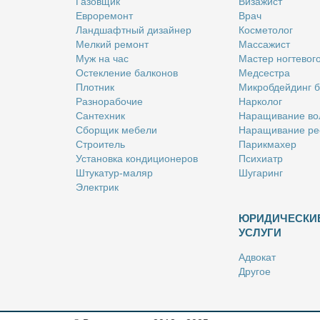
Га­зов­щик
Ви­за­жист
Ев­ро­ре­монт
Врач
Ланд­шафт­ный ди­зай­нер
Кос­ме­то­лог
Мел­кий ре­монт
Мас­са­жист
Муж на час
Ма­стер ног­те­во­г
Остек­ле­ние бал­ко­нов
Мед­сест­ра
Плот­ник
Мик­роб­дей­динг 
Раз­но­ра­бо­чие
Нар­ко­лог
Сан­тех­ник
На­ра­щи­ва­ние во
Сбор­щик ме­бе­ли
На­ра­щи­ва­ние ре
Стро­и­тель
Па­рик­махер
Уста­нов­ка кон­ди­ци­о­не­ров
Пси­хи­атр
Шту­ка­тур-ма­ляр
Шу­га­ринг
Элек­трик
ЮРИДИЧЕСКИ
УСЛУГИ
Адво­кат
Дру­гое
Но­та­ри­ус
Оцен­щик
Ри­эл­тор