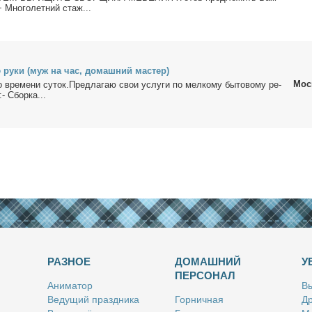
+ Мно­го­лет­ний стаж...
 ру­ки (муж на час, до­маш­ний ма­стер)
Мос
о вре­ме­ни су­ток.Пред­ла­гаю свои услу­ги по мел­ко­му бы­то­во­му ре­
- Сбор­ка...
РАЗНОЕ
ДОМАШНИЙ
У
ПЕРСОНАЛ
Ани­ма­тор
Вы
Ве­ду­щий празд­ни­ка
Гор­нич­ная
Др