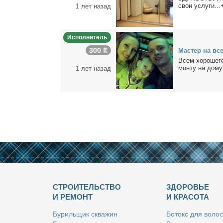
свои услу­ги...
1 лет назад
Исполнитель
300 ₶
Ма­стер на все
Всем хо­ро­ше­г
мон­ту на до­му:
1 лет назад
СТРОИТЕЛЬСТВО
ЗДОРОВЬЕ
И РЕМОНТ
И КРАСОТА
Бу­риль­щик сква­жин
Бо­токс для во­лос