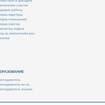
й­ка окон и фа­са­дов
е­ле­не­ние участ­ка
­до­вые ра­бо­ты
ор­ка квар­ти­ры
ор­ка по­ме­ще­ний
ор­ка участ­ка
м­чист­ка ков­ров
од за ком­нат­ны­ми рас­
­ни­я­ми
БРАЗОВАНИЕ
е­по­да­ва­тель
е­по­да­ва­тель ин.яз
е­по­да­ва­тель му­зы­ки
­пе­ти­тор