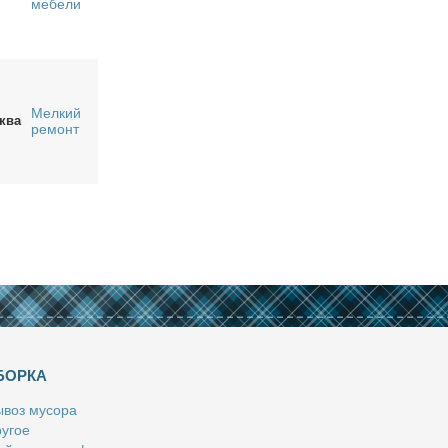
мебели
Мелкий
ква
ремонт
БОРКА
­воз му­со­ра
у­гое