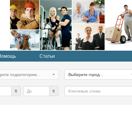
Помощь
Статьи
ите
Выберите
рию...
город...
рите подкатегорию...
Выберите город...
Ключевые
₶
₶
слова