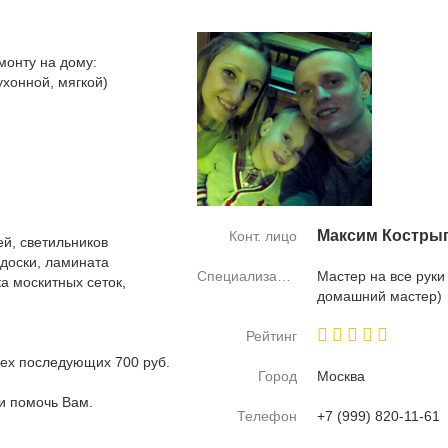
монту на дому:
ухонной, мягкой)
Мак­сим Ко­ст­ры­
Конт. лицо
ей, светильников
 доски, ламината
Специализация
Ма­стер на все ру­ки
ка москитных сеток,
до­маш­ний ма­стер)
Рейтинг
сех последующих 700 руб.
Город
Москва
 и помочь Вам.
Телефон
+7 (999) 820-11-61