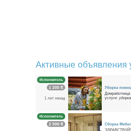
Активные объявления 
Исполнитель
1 200 ₶
Убор­ка по­ме­
Дом­ра­бот­ни­ц
услу­ги: убор­ка
1 лет назад
Исполнитель
2 500 ₶
Сбор­ка Ме­бе­
ЗДРАВСТВУЙТЕ