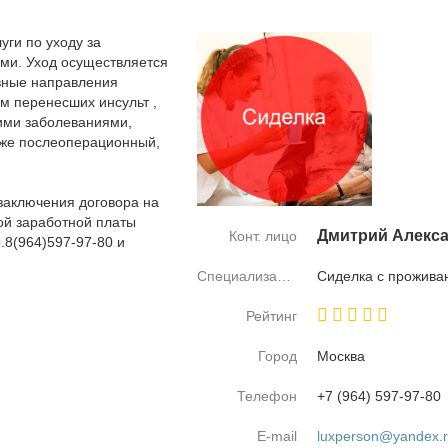
ги по уходу за
ми. Уход осуществляется
вные направления
м перенесших инсульт ,
ими заболеваниями,
к же послеоперационный,
заключения договора на
вой заработной платы
Дмит­рий Алек­са
Конт. лицо
.8(964)597-97-80 и
Специализация
Си­дел­ка с про­жи­ва
Рейтинг
Город
Москва
Телефон
+7 (964) 597-97-80
E-mail
luxperson@yandex.