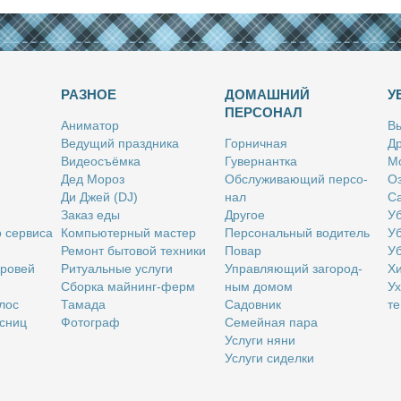
РАЗНОЕ
ДОМАШНИЙ
У
ПЕРСОНАЛ
Ани­ма­тор
Вы
Ве­ду­щий празд­ни­ка
Гор­нич­ная
Др
Ви­део­съём­ка
Гу­вер­нант­ка
Мо
Дед Мо­роз
Об­слу­жи­ва­ю­щий пер­со­
Оз
Ди Джей (DJ)
нал
Са
За­каз еды
Дру­гое
Уб
о сер­ви­са
Ком­пью­тер­ный ма­стер
Пер­со­наль­ный во­ди­тель
Уб
Ре­монт бы­то­вой тех­ни­ки
По­вар
Уб
бро­вей
Ри­ту­аль­ные услу­ги
Управ­ля­ю­щий за­го­род­
Хи
Сбор­ка май­нинг-ферм
ным до­мом
Ух
­лос
Та­ма­да
Са­дов­ник
те
с­ниц
Фо­то­граф
Се­мей­ная па­ра
Услу­ги ня­ни
Услу­ги си­дел­ки