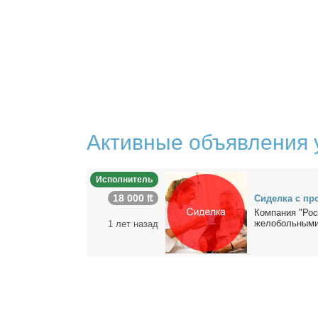
Активные объявления 
Исполнитель
18 000 ₶
Си­дел­ка с про
Ком­па­ния "Рос­
же­ло­боль­ны­м
1 лет назад