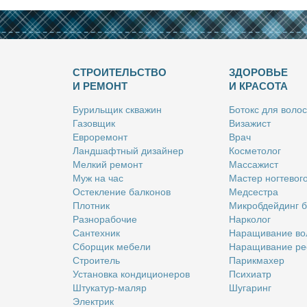
СТРОИТЕЛЬСТВО
ЗДОРОВЬЕ
И РЕМОНТ
И КРАСОТА
Бу­риль­щик сква­жин
Бо­токс для во­лос
Га­зов­щик
Ви­за­жист
Ев­ро­ре­монт
Врач
Ланд­шафт­ный ди­зай­нер
Кос­ме­то­лог
Мел­кий ре­монт
Мас­са­жист
Муж на час
Ма­стер ног­те­во­г
Остек­ле­ние бал­ко­нов
Мед­сест­ра
Плот­ник
Мик­роб­дей­динг 
Раз­но­ра­бо­чие
Нар­ко­лог
Сан­тех­ник
На­ра­щи­ва­ние во
Сбор­щик ме­бе­ли
На­ра­щи­ва­ние ре
Стро­и­тель
Па­рик­махер
Уста­нов­ка кон­ди­ци­о­не­ров
Пси­хи­атр
Шту­ка­тур-ма­ляр
Шу­га­ринг
Элек­трик