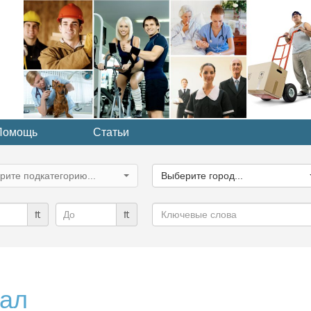
Помощь
Статьи
ите
Выберите
рию...
город...
рите подкатегорию...
Выберите город...
Ключевые
₶
₶
слова
ал