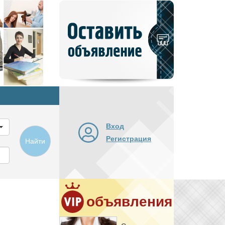
Добавить
новое
объявление
Вход
Регистрация
Найти
объявления