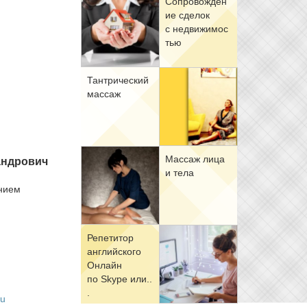
Со­про­вож­де­н
ие сде­лок
с недви­жи­мо­с
тью
Тан­три­че­ский
мас­саж
Мас­саж ли­ца
н­дро­вич
и те­ла
­ни­ем
Ре­пе­ти­тор
ан­глий­ско­го
Он­лайн
по Skype или..
.
ru