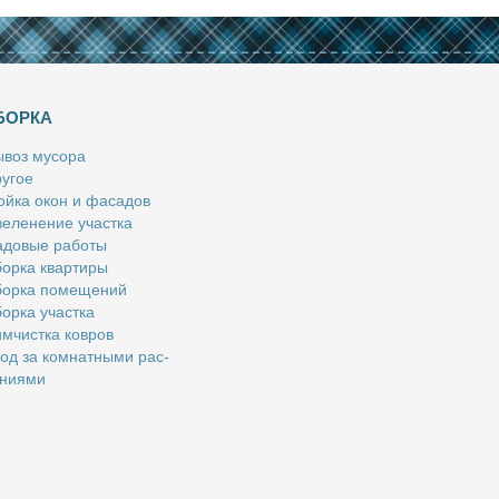
БОРКА
­воз му­со­ра
у­гое
й­ка окон и фа­са­дов
е­ле­не­ние участ­ка
­до­вые ра­бо­ты
ор­ка квар­ти­ры
ор­ка по­ме­ще­ний
ор­ка участ­ка
м­чист­ка ков­ров
од за ком­нат­ны­ми рас­
­ни­я­ми