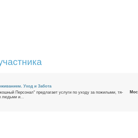
участника
­жи­ва­ни­ем. Уход и За­бо­та
Мос
кош­ный Пер­со­нал" пред­ла­га­ет услу­ги по ухо­ду за по­жи­лы­ми, тя­
и людь­ми и...