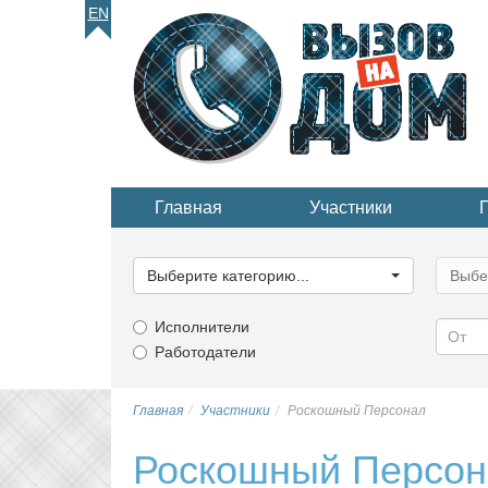
EN
Главная
Участники
Выберите
Выбер
категорию...
катего
Выберите категорию...
Выбе
Исполнители
Работодатели
Главная
Участники
Роскошный Персонал
Роскошный Персон