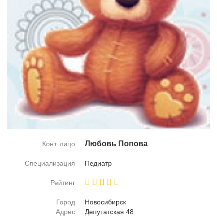
Лю­бовь По­по­ва
Конт. лицо
Специализация
Пе­ди­атр
Рейтинг
Город
Но­во­си­бирск
Адрес
Де­пу­тат­ская 48