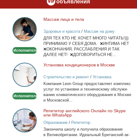
объявления
Мас­саж ли­ца и те­ла
Массаж
лица
Здоровье и красота
/
Массаж на дому
и
ДЛЯ ТЕХ КТО НЕ ХОЧЕТ МНОГО ЧИТАТЬ!)))
тела
ПРИНИМАЮ У СЕБЯ ДОМА. ❌ИНТИМА НЕТ
❌ОКОНЧАНИЯ, РАССЛАБЛЕНИЯ И ТАК
Исполнитель
ДАЛЕЕ НЕТ! ❌ДОГОВОРИТЬСЯ НЕ...
Уста­нов­ка кон­ди­ци­о­не­ров в Москве
Установка
кондиционеров
Строительство и ремонт
/
Установка
в
кондиционеров
Ком­па­ния Leon Group предо­став­ля­ет ком­плекс
Москве
услуг по уста­нов­ке и тех­ни­че­ско­му об­слу­жи­
ва­нию кли­ма­ти­че­ско­го обо­ру­до­ва­ния в Москве
Исполнитель
и Мос­ков­ской...
Ре­пе­ти­тор ан­глий­ско­го Он­лайн по Skype
Репетитор
или WhatsApp
английского
Образование
/
Репетитор
Онлайн
За­кон­чи­ла шко­лу и по­лу­чи­ла об­ра­зо­ва­ние
по
в Ве­ли­ко­бри­та­нии. Иде­аль­ный Бри­тан­ский ак­
Skype