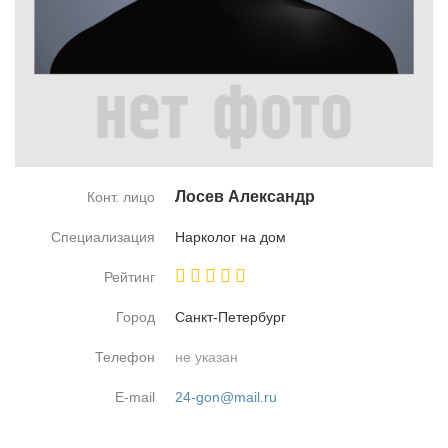
Ло­сев Алек­сандр
Конт. лицо
Специализация
Нар­ко­лог на дом
Рейтинг
Город
Санкт-Пе­тер­бург
Телефон
не указан
E-mail
24-gon@mail.ru