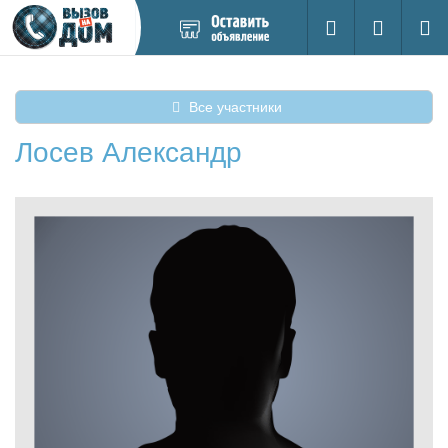
Добавить
Вход на са
Поиск
новое
объявление
Все участники
Лосев Александр