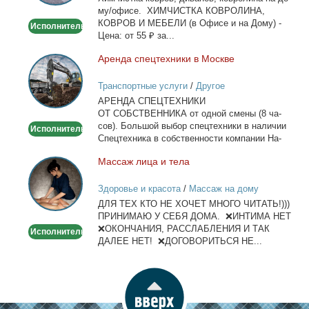
му/офи­се. ХИМЧИСТКА КОВРОЛИНА,
офисе
КОВРОВ И МЕБЕЛИ (в Офи­се и на До­му) -
Исполнитель
Це­на: от 55 ₽ за...
Арен­да спец­тех­ни­ки в Москве
Аренда
спецтехники
Транспортные услуги
/
Другое
в
АРЕНДА СПЕЦТЕХНИКИ
Москве
ОТ СОБСТВЕННИКА от од­ной сме­ны (8 ча­
сов). Боль­шой вы­бор спец­тех­ни­ки в на­ли­чии
Исполнитель
Спец­тех­ни­ка в соб­ствен­но­сти ком­па­нии На­
лич­ный...
Мас­саж ли­ца и те­ла
Массаж
лица
Здоровье и красота
/
Массаж на дому
и
ДЛЯ ТЕХ КТО НЕ ХОЧЕТ МНОГО ЧИТАТЬ!)))
тела
ПРИНИМАЮ У СЕБЯ ДОМА. ❌ИНТИМА НЕТ
❌ОКОНЧАНИЯ, РАССЛАБЛЕНИЯ И ТАК
Исполнитель
ДАЛЕЕ НЕТ! ❌ДОГОВОРИТЬСЯ НЕ...