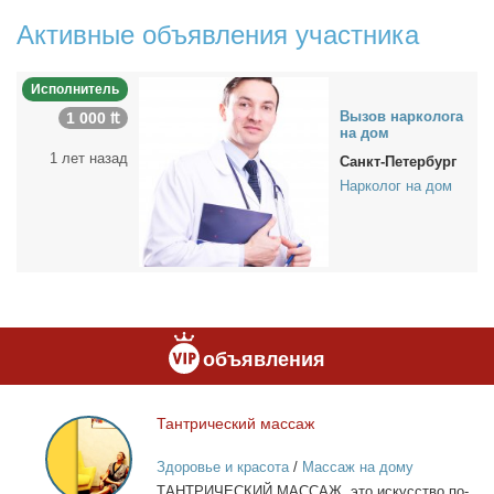
Активные объявления участника
Исполнитель
Вы­зов нар­ко­ло­га
1 000 ₶
на дом
1 лет назад
Санкт-Петербург
Нарколог на дом
объявления
Тан­три­че­ский мас­саж
Тантрический
массаж
Здоровье и красота
/
Массаж на дому
ТАНТРИЧЕСКИЙ МАССАЖ, это ис­кус­ство по­