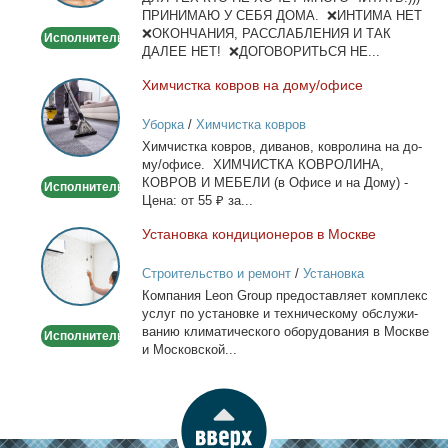
ПРИНИМАЮ У СЕБЯ ДОМА. ❌ИНТИМА НЕТ
❌ОКОНЧАНИЯ, РАССЛАБЛЕНИЯ И ТАК
Исполнитель
ДАЛЕЕ НЕТ! ❌ДОГОВОРИТЬСЯ НЕ...
Хим­чист­ка ков­ров на до­му/офи­се
Химчистка
ковров
Уборка
/
Химчистка ковров
на
Хим­чист­ка ков­ров, ди­ва­нов, ков­ро­ли­на на до­
дому/
му/офи­се. ХИМЧИСТКА КОВРОЛИНА,
офисе
КОВРОВ И МЕБЕЛИ (в Офи­се и на До­му) -
Исполнитель
Це­на: от 55 ₽ за...
Уста­нов­ка кон­ди­ци­о­не­ров в Москве
Установка
кондиционеров
Строительство и ремонт
/
Установка
в
кондиционеров
Ком­па­ния Leon Group предо­став­ля­ет ком­плекс
Москве
услуг по уста­нов­ке и тех­ни­че­ско­му об­слу­жи­
ва­нию кли­ма­ти­че­ско­го обо­ру­до­ва­ния в Москве
Исполнитель
и Мос­ков­ской...