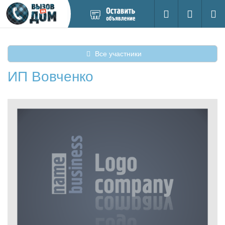
Добавить
Вход на са
Поиск
новое
объявление
Все участники
ИП Вовченко