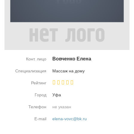
Вовчен­ко Еле­на
Конт. лицо
Специализация
Мас­саж на до­му
Рейтинг
Город
Уфа
Телефон
не указан
E-mail
elena-vovc@bk.ru