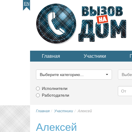
EN
Главная
Участники
Выберите
Выбер
категорию...
катего
Выберите категорию...
Выбе
Исполнители
Работодатели
Главная
Участники
Алексей
Алексей