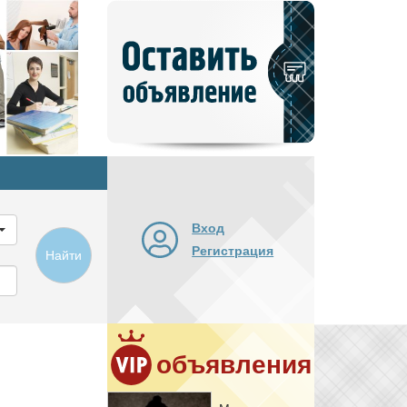
Добавить
новое
объявление
Вход
Регистрация
Найти
объявления