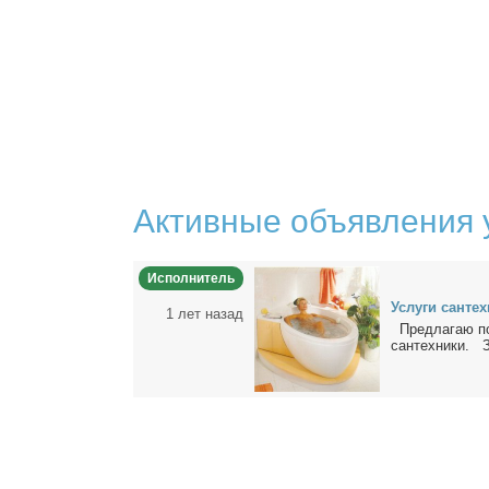
Активные объявления 
Исполнитель
Услу­ги сан­тех­
1 лет назад
Пред­ла­гаю пол
сан­тех­ни­ки. З