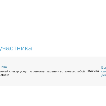
участника
ни­ка
Вы
Москва
са
­ный спектр услуг по ре­мон­ту, за­мене и уста­нов­ке лю­бой
а­ме­на...
до