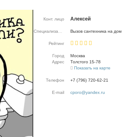
Алек­сей
Конт. лицо
Специализация
Вы­зов сан­тех­ни­ка на дом
Рейтинг
Город
Москва
Адрес
Тол­сто­го 15-78
Показать на карте
Телефон
+7 (796) 720-62-21
E-mail
cporo@yandex.ru