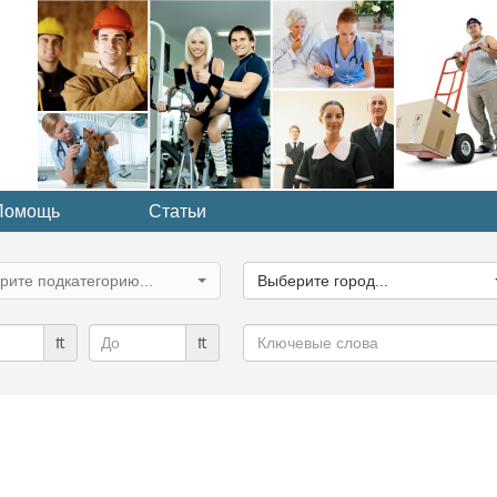
Помощь
Статьи
ите
Выберите
рию...
город...
рите подкатегорию...
Выберите город...
Ключевые
₶
₶
слова