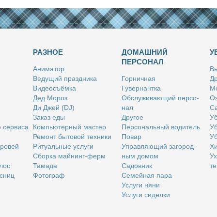
РАЗНОЕ
ДОМАШНИЙ
У
ПЕРСОНАЛ
Ани­ма­тор
Вы
Ве­ду­щий празд­ни­ка
Гор­нич­ная
Др
Ви­део­съём­ка
Гу­вер­нант­ка
Мо
Дед Мо­роз
Об­слу­жи­ва­ю­щий пер­со­
Оз
Ди Джей (DJ)
нал
Са
За­каз еды
Дру­гое
Уб
о сер­ви­са
Ком­пью­тер­ный ма­стер
Пер­со­наль­ный во­ди­тель
Уб
Ре­монт бы­то­вой тех­ни­ки
По­вар
Уб
бро­вей
Ри­ту­аль­ные услу­ги
Управ­ля­ю­щий за­го­род­
Хи
Сбор­ка май­нинг-ферм
ным до­мом
Ух
­лос
Та­ма­да
Са­дов­ник
те
с­ниц
Фо­то­граф
Се­мей­ная па­ра
Услу­ги ня­ни
Услу­ги си­дел­ки