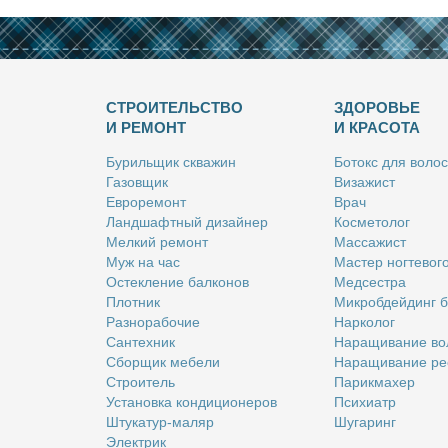
СТРОИТЕЛЬСТВО
ЗДОРОВЬЕ
И РЕМОНТ
И КРАСОТА
Бу­риль­щик сква­жин
Бо­токс для во­лос
Га­зов­щик
Ви­за­жист
Ев­ро­ре­монт
Врач
Ланд­шафт­ный ди­зай­нер
Кос­ме­то­лог
Мел­кий ре­монт
Мас­са­жист
Муж на час
Ма­стер ног­те­во­г
Остек­ле­ние бал­ко­нов
Мед­сест­ра
Плот­ник
Мик­роб­дей­динг 
Раз­но­ра­бо­чие
Нар­ко­лог
Сан­тех­ник
На­ра­щи­ва­ние во
Сбор­щик ме­бе­ли
На­ра­щи­ва­ние ре
Стро­и­тель
Па­рик­махер
Уста­нов­ка кон­ди­ци­о­не­ров
Пси­хи­атр
Шту­ка­тур-ма­ляр
Шу­га­ринг
Элек­трик