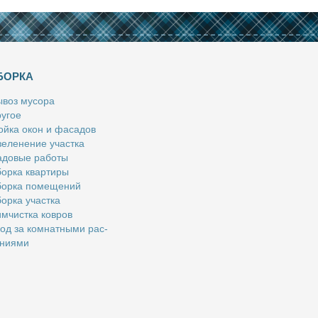
БОРКА
­воз му­со­ра
у­гое
й­ка окон и фа­са­дов
е­ле­не­ние участ­ка
­до­вые ра­бо­ты
ор­ка квар­ти­ры
ор­ка по­ме­ще­ний
ор­ка участ­ка
м­чист­ка ков­ров
од за ком­нат­ны­ми рас­
­ни­я­ми