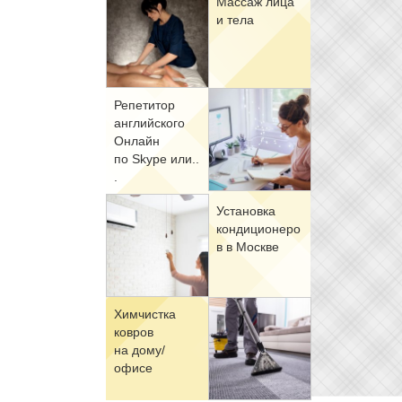
Мас­саж ли­ца
и те­ла
Ре­пе­ти­тор
ан­глий­ско­го
Он­лайн
по Skype или..
.
Уста­нов­ка
кон­ди­ци­о­не­ро
в в Москве
Хим­чист­ка
ков­ров
на до­му/
офи­се