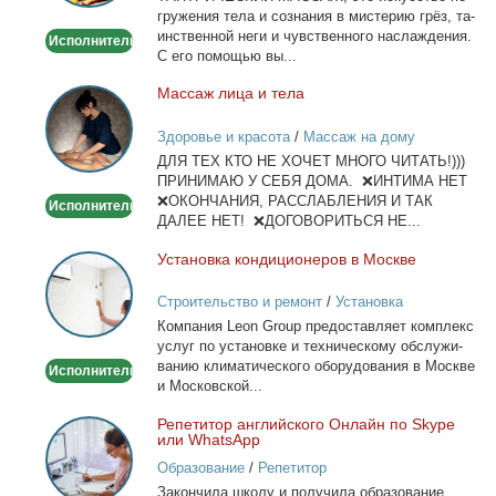
гру­же­ния те­ла и со­зна­ния в ми­сте­рию грёз, та­
ин­ствен­ной неги и чув­ствен­но­го на­сла­жде­ния.
Исполнитель
С его по­мо­щью вы...
Мас­саж ли­ца и те­ла
Массаж
лица
Здоровье и красота
/
Массаж на дому
и
ДЛЯ ТЕХ КТО НЕ ХОЧЕТ МНОГО ЧИТАТЬ!)))
тела
ПРИНИМАЮ У СЕБЯ ДОМА. ❌ИНТИМА НЕТ
❌ОКОНЧАНИЯ, РАССЛАБЛЕНИЯ И ТАК
Исполнитель
ДАЛЕЕ НЕТ! ❌ДОГОВОРИТЬСЯ НЕ...
Уста­нов­ка кон­ди­ци­о­не­ров в Москве
Установка
кондиционеров
Строительство и ремонт
/
Установка
в
кондиционеров
Ком­па­ния Leon Group предо­став­ля­ет ком­плекс
Москве
услуг по уста­нов­ке и тех­ни­че­ско­му об­слу­жи­
ва­нию кли­ма­ти­че­ско­го обо­ру­до­ва­ния в Москве
Исполнитель
и Мос­ков­ской...
Ре­пе­ти­тор ан­глий­ско­го Он­лайн по Skype
Репетитор
или WhatsApp
английского
Образование
/
Репетитор
Онлайн
За­кон­чи­ла шко­лу и по­лу­чи­ла об­ра­зо­ва­ние
по