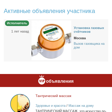
Активные объявления участника
Исполнитель
Уста­нов­ка га­зо­вых
1 лет назад
счёт­чи­ков
Москва
Вызов газовщика на
дом
объявления
Тан­три­че­ский мас­саж
Тантрический
массаж
Здоровье и красота
/
Массаж на дому
ТАНТРИЧЕСКИЙ МАССАЖ, это ис­кус­ство по­