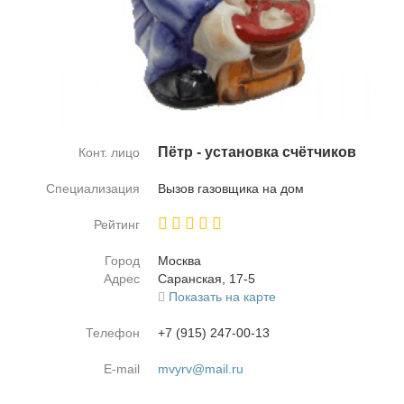
Пётр - уста­нов­ка счёт­чи­ков
Конт. лицо
Специализация
Вы­зов га­зов­щи­ка на дом
Рейтинг
Город
Москва
Адрес
Са­ран­ская, 17-5
Показать на карте
Телефон
+7 (915) 247-00-13
E-mail
mvyrv@mail.ru