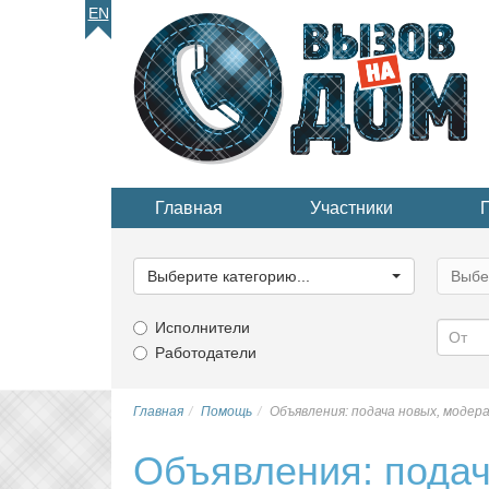
EN
Главная
Участники
Выберите
Выбер
категорию...
катего
Выберите категорию...
Выбе
Исполнители
Работодатели
Главная
Помощь
Объявления: подача новых, модер
Объявления: подач