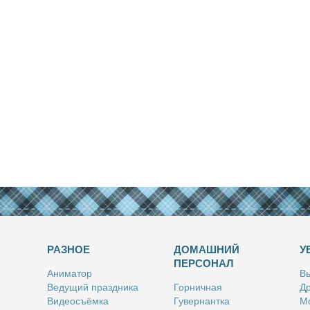
РАЗНОЕ
ДОМАШНИЙ
У
ПЕРСОНАЛ
Ани­ма­тор
Вы
Ве­ду­щий празд­ни­ка
Гор­нич­ная
Др
Ви­део­съём­ка
Гу­вер­нант­ка
Мо