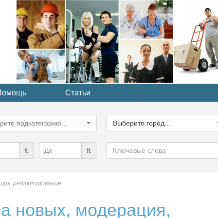
Помощь
Статьи
ите
Выберите
рию...
город...
рите подкатегорию...
Выберите город...
Ключевые
₶
₶
слова
ация, редактирование
а новых, модерация,