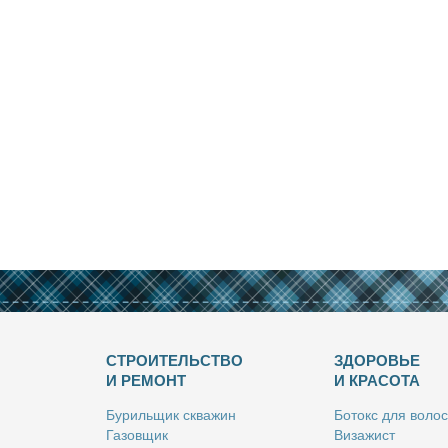
СТРОИТЕЛЬСТВО
ЗДОРОВЬЕ
И РЕМОНТ
И КРАСОТА
Бу­риль­щик сква­жин
Бо­токс для во­лос
Га­зов­щик
Ви­за­жист