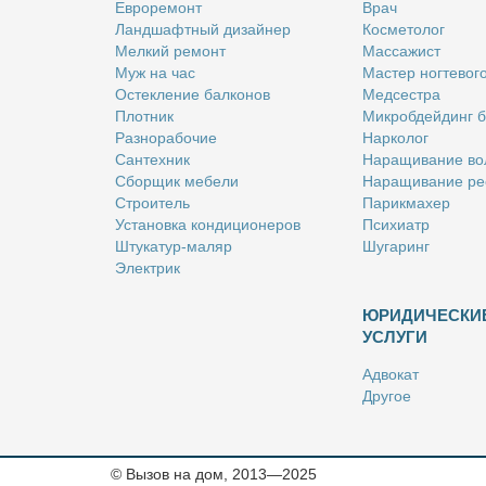
Ев­ро­ре­монт
Врач
Ланд­шафт­ный ди­зай­нер
Кос­ме­то­лог
Мел­кий ре­монт
Мас­са­жист
Муж на час
Ма­стер ног­те­во­г
Остек­ле­ние бал­ко­нов
Мед­сест­ра
Плот­ник
Мик­роб­дей­динг 
Раз­но­ра­бо­чие
Нар­ко­лог
Сан­тех­ник
На­ра­щи­ва­ние во
Сбор­щик ме­бе­ли
На­ра­щи­ва­ние ре
Стро­и­тель
Па­рик­махер
Уста­нов­ка кон­ди­ци­о­не­ров
Пси­хи­атр
Шту­ка­тур-ма­ляр
Шу­га­ринг
Элек­трик
ЮРИДИЧЕСКИ
УСЛУГИ
Адво­кат
Дру­гое
Но­та­ри­ус
Оцен­щик
Ри­эл­тор
© Вызов на дом, 2013—2025
Стра­хо­вой агент