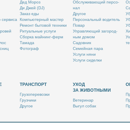
Дед Мо­роз
Об­слу­жи­ва­ю­щий пер­со­
Оз
Ди Джей (DJ)
нал
Са
За­каз еды
Дру­гое
Уб
о сер­ви­са
Ком­пью­тер­ный ма­стер
Пер­со­наль­ный во­ди­тель
Уб
Ре­монт бы­то­вой тех­ни­ки
По­вар
Уб
бро­вей
Ри­ту­аль­ные услу­ги
Управ­ля­ю­щий за­го­род­
Хи
Сбор­ка май­нинг-ферм
ным до­мом
Ух
­лос
Та­ма­да
Са­дов­ник
те
с­ниц
Фо­то­граф
Се­мей­ная па­ра
Услу­ги ня­ни
Услу­ги си­дел­ки
Е
ТРАНСПОРТ
УХОД
О
ЗА ЖИВОТНЫМИ
Гру­зо­пе­ре­воз­ки
Пр
Груз­чи­ки
Ве­те­ри­нар
Пр
Дру­гое
Вы­гул со­бак
Пр
Ку­рьер
Дру­гое
Ре
Лич­ный во­ди­тель
Ки­но­лог
Так­си
Стриж­ка жи­вот­ных
Уход за ак­ва­ри­ума­ми