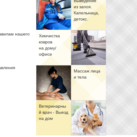
Вы­ве­де­ние
из за­поя.
Ка­пель­ни­ца,
де­токс.
равилам нашего
Хим­чист­ка
ков­ров
на до­му/
офи­се
авления
Мас­саж ли­ца
и те­ла
Ве­те­ри­нар­ны
й врач - Вы­езд
на дом