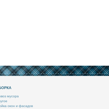
БОРКА
­воз му­со­ра
у­гое
й­ка окон и фа­са­дов