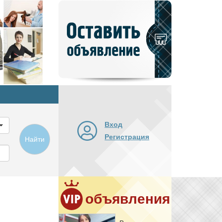
Добавить
новое
объявление
Вход
Регистрация
Найти
объявления