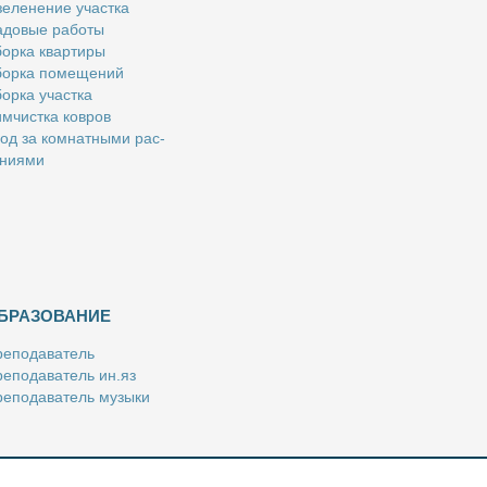
е­ле­не­ние участ­ка
­до­вые ра­бо­ты
ор­ка квар­ти­ры
ор­ка по­ме­ще­ний
ор­ка участ­ка
м­чист­ка ков­ров
од за ком­нат­ны­ми рас­
­ни­я­ми
БРАЗОВАНИЕ
е­по­да­ва­тель
е­по­да­ва­тель ин.яз
е­по­да­ва­тель му­зы­ки
­пе­ти­тор