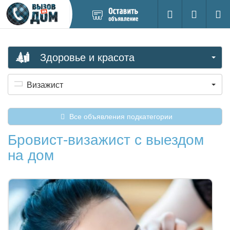
Добавить
Вход на са
Поиск
новое
объявление
Здоровье и красота
Визажист
Все объявления подкатегории
Бровист-визажист с выездом
на дом