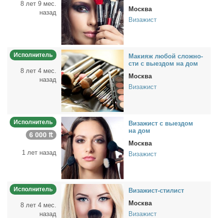
8 лет 9 мес.
Москва
назад
Визажист
Исполнитель
Ма­ки­яж лю­бой слож­но­
сти с вы­ез­дом на дом
8 лет 4 мес.
Москва
назад
Визажист
Исполнитель
Ви­за­жист с вы­ез­дом
на дом
6 000 ₶
Москва
1 лет назад
Визажист
Исполнитель
Ви­за­жист-сти­лист
Москва
8 лет 4 мес.
назад
Визажист