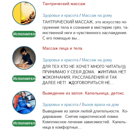
Тан­три­че­ский мас­саж
Тантрический
массаж
Здоровье и красота
/
Массаж на дому
ТАНТРИЧЕСКИЙ МАССАЖ, это ис­кус­ство по­
гру­же­ния те­ла и со­зна­ния в ми­сте­рию грёз, та­
ин­ствен­ной неги и чув­ствен­но­го на­сла­жде­ния.
Исполнитель
С его по­мо­щью вы...
Мас­саж ли­ца и те­ла
Массаж
лица
Здоровье и красота
/
Массаж на дому
и
ДЛЯ ТЕХ КТО НЕ ХОЧЕТ МНОГО ЧИТАТЬ!)))
тела
ПРИНИМАЮ У СЕБЯ ДОМА. ❌ИНТИМА НЕТ
❌ОКОНЧАНИЯ, РАССЛАБЛЕНИЯ И ТАК
Исполнитель
ДАЛЕЕ НЕТ! ❌ДОГОВОРИТЬСЯ НЕ...
Вы­ве­де­ние из за­поя. Ка­пель­ни­ца, де­токс.
Выведение
из
Здоровье и красота
/
Вызов врача на дом
запоя.
Вы­ве­де­ние из за­поя лю­бой дли­тель­но­сти. Ко­
Капельница,
ди­ро­ва­ние. Сня­тие нар­ко­ти­че­ской лом­ки.
детокс.
Ком­плекс­ное ле­че­ние за­ви­си­мо­стей. Ка­пель­
Исполнитель
ни­ца в ком­форт­ных...