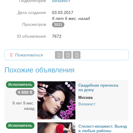
Подкатегория
Визажист
Дата создания
03.03.2017
9 лет 6 мес. назад
Просмотров
3021
ID объявления
7672
Пожаловаться
Похожие объявления
Исполнитель
Сва­деб­ная при­чес­ка
на до­му
4 000 ₶
Москва
9 лет 9 мес.
Визажист
назад
Исполнитель
Сти­лист-ви­за­жист. Вы­езд
в лю­бые рай­о­ны