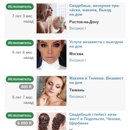
Сва­деб­ные, ве­чер­ние при­
Исполнитель
чёс­ки, ма­ки­яж, Вы­езд
на дом
7 лет 3 мес.
назад
Ростов-на-Дону
Визажист
Услу­ги ви­за­жи­ста с вы­ез­дом
Исполнитель
на дом
9 лет 6 мес.
Москва
назад
Визажист
Ма­ки­яж в Тю­ме­ни. Ви­за­жист
Исполнитель
на дом
400 ₶
Тюмень
Визажист
9 лет 7 мес.
назад
Сва­деб­ный сти­лист ви­за­
Исполнитель
жист! в По­доль­ске, Че­хо­ве,
6 000 ₶
Щер­бин­ке