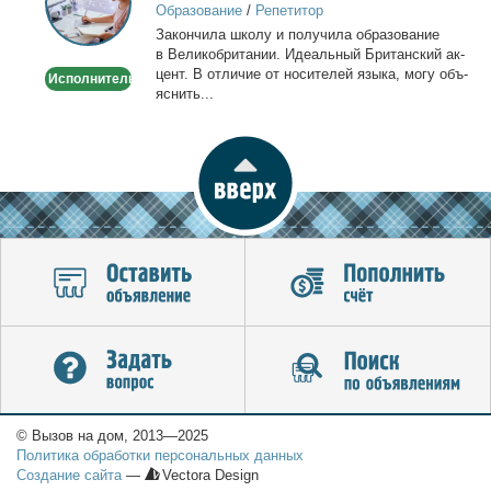
Образование
/
Репетитор
Онлайн
За­кон­чи­ла шко­лу и по­лу­чи­ла об­ра­зо­ва­ние
по
в Ве­ли­ко­бри­та­нии. Иде­аль­ный Бри­тан­ский ак­
Skype
цент. В от­ли­чие от но­си­те­лей язы­ка, мо­гу объ­
Исполнитель
или
яс­нить...
WhatsApp
© Вызов на дом, 2013—2025
Политика обработки персональных данных
Создание сайта
—
Vectora Design