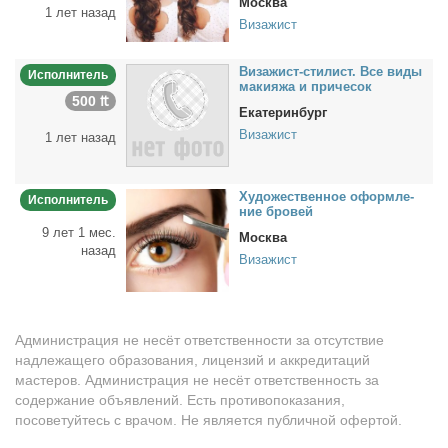
Москва
1 лет назад
Визажист
Ви­за­жист-сти­лист. Все ви­ды
Исполнитель
ма­ки­я­жа и при­че­сок
500 ₶
Екатеринбург
Визажист
1 лет назад
Ху­до­же­ствен­ное оформ­ле­
Исполнитель
ние бро­вей
9 лет 1 мес.
Москва
назад
Визажист
Администрация не несёт ответственности за отсутствие
надлежащего образования, лицензий и аккредитаций
мастеров. Администрация не несёт ответственность за
содержание объявлений. Есть противопоказания,
посоветуйтесь с врачом. Не является публичной офертой.