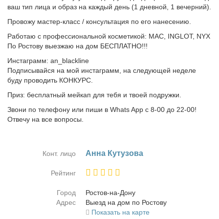
ваш тип лица и образ на каждый день (1 дневной, 1 вечерний).
Провожу мастер-класс / консультация по его нанесению.
Работаю с профессиональной косметикой: MAC, INGLOT, NYX
По Ростову выезжаю на дом БЕСПЛАТНО!!!
Инстаграмм: an_blackline
Подписывайся на мой инстаграмм, на следующей неделе
буду проводить КОНКУРС.
Приз: бесплатный мейкап для тебя и твоей подружки.
Звони по телефону или пиши в Whats App с 8-00 до 22-00!
Отвечу на все вопросы.
⠀
Ан­на Ку­ту­зо­ва
Конт. лицо
Рейтинг
Город
Ро­стов-на-До­ну
Адрес
Вы­езд на дом по Ро­сто­ву
Показать на карте