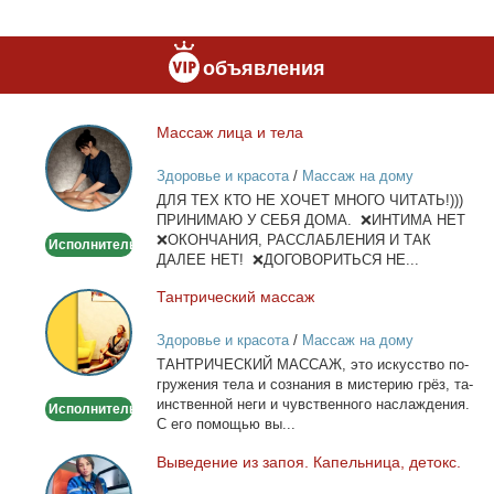
объявления
Мас­саж ли­ца и те­ла
Массаж
лица
Здоровье и красота
/
Массаж на дому
и
ДЛЯ ТЕХ КТО НЕ ХОЧЕТ МНОГО ЧИТАТЬ!)))
тела
ПРИНИМАЮ У СЕБЯ ДОМА. ❌ИНТИМА НЕТ
❌ОКОНЧАНИЯ, РАССЛАБЛЕНИЯ И ТАК
Исполнитель
ДАЛЕЕ НЕТ! ❌ДОГОВОРИТЬСЯ НЕ...
Тан­три­че­ский мас­саж
Тантрический
массаж
Здоровье и красота
/
Массаж на дому
ТАНТРИЧЕСКИЙ МАССАЖ, это ис­кус­ство по­
гру­же­ния те­ла и со­зна­ния в ми­сте­рию грёз, та­
ин­ствен­ной неги и чув­ствен­но­го на­сла­жде­ния.
Исполнитель
С его по­мо­щью вы...
Вы­ве­де­ние из за­поя. Ка­пель­ни­ца, де­токс.
Выведение
из