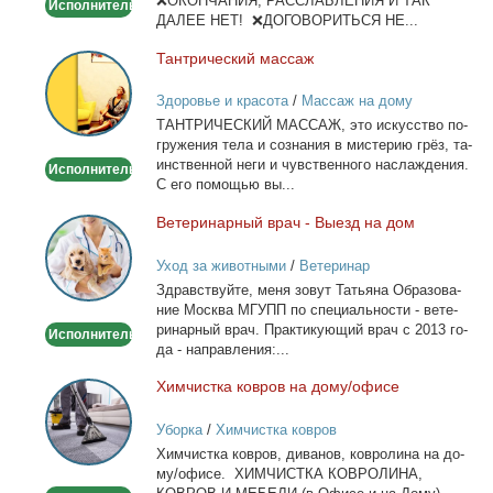
❌ОКОНЧАНИЯ, РАССЛАБЛЕНИЯ И ТАК
Исполнитель
ДАЛЕЕ НЕТ! ❌ДОГОВОРИТЬСЯ НЕ...
Тан­три­че­ский мас­саж
Тантрический
массаж
Здоровье и красота
/
Массаж на дому
ТАНТРИЧЕСКИЙ МАССАЖ, это ис­кус­ство по­
гру­же­ния те­ла и со­зна­ния в ми­сте­рию грёз, та­
ин­ствен­ной неги и чув­ствен­но­го на­сла­жде­ния.
Исполнитель
С его по­мо­щью вы...
Ве­те­ри­нар­ный врач - Вы­езд на дом
Ветеринарный
врач
Уход за животными
/
Ветеринар
-
Здрав­ствуй­те, ме­ня зо­вут Та­тья­на Об­ра­зо­ва­
Выезд
ние Москва МГУПП по спе­ци­аль­но­сти - ве­те­
на
ри­нар­ный врач. Прак­ти­ку­ю­щий врач с 2013 го­
Исполнитель
дом
да - на­прав­ле­ния:...
Хим­чист­ка ков­ров на до­му/офи­се
Химчистка
ковров
Уборка
/
Химчистка ковров
на
Хим­чист­ка ков­ров, ди­ва­нов, ков­ро­ли­на на до­
дому/
му/офи­се. ХИМЧИСТКА КОВРОЛИНА,
офисе