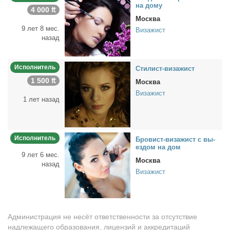
на до­му
4 000 ₶
Москва
9 лет 8 мес.
Визажист
назад
Исполнитель
Сти­лист-ви­за­жист
1 500 ₶
Москва
Визажист
1 лет назад
Исполнитель
Бро­вист-ви­за­жист с вы­
ез­дом на дом
9 лет 6 мес.
Москва
назад
Визажист
Администрация не несёт ответственности за отсутствие
надлежащего образования, лицензий и аккредитаций