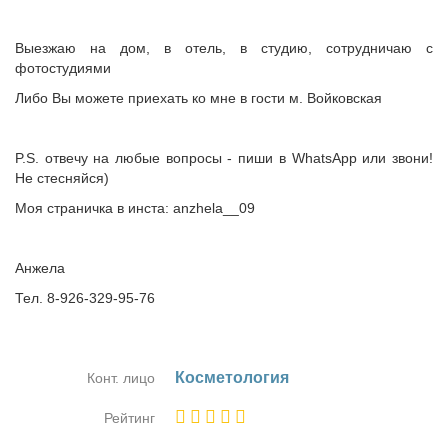
Выезжаю на дом, в отель, в студию, сотрудничаю с
фотостудиями
Либо Вы можете приехать ко мне в гости м. Войковская
P.S. отвечу на любые вопросы - пиши в WhatsApp или звони!
Не стесняйся)
Моя страничка в инста: anzhela__09
Анжела
Тел. 8-926-329-95-76
Кос­ме­то­ло­гия
Конт. лицо
Рейтинг