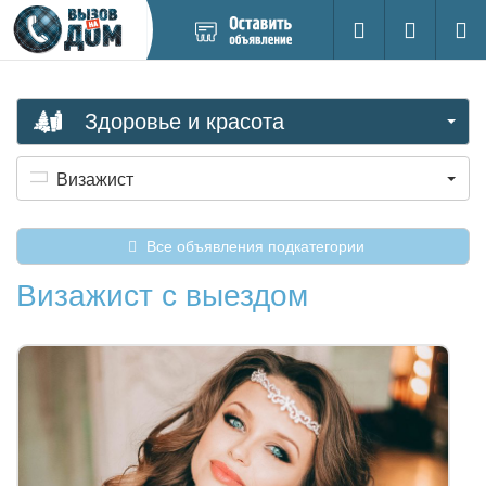
Добавить
Вход на са
Поиск
новое
объявление
Здоровье и красота
Визажист
Все объявления подкатегории
Визажист с выездом