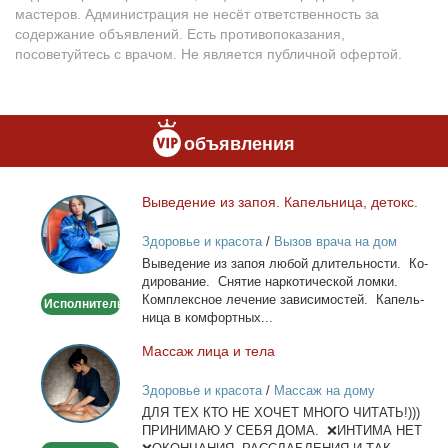
мастеров. Администрация не несёт ответственность за
содержание объявлений. Есть противопоказания,
посоветуйтесь с врачом. Не является публичной офертой.
объявления
Вы­ве­де­ние из за­поя. Ка­пель­ни­ца, де­токс.
Выведение
из
Здоровье и красота
/
Вызов врача на дом
запоя.
Вы­ве­де­ние из за­поя лю­бой дли­тель­но­сти. Ко­
Капельница,
ди­ро­ва­ние. Сня­тие нар­ко­ти­че­ской лом­ки.
детокс.
Ком­плекс­ное ле­че­ние за­ви­си­мо­стей. Ка­пель­
Исполнитель
ни­ца в ком­форт­ных...
Мас­саж ли­ца и те­ла
Массаж
лица
Здоровье и красота
/
Массаж на дому
и
ДЛЯ ТЕХ КТО НЕ ХОЧЕТ МНОГО ЧИТАТЬ!)))
тела
ПРИНИМАЮ У СЕБЯ ДОМА. ❌ИНТИМА НЕТ