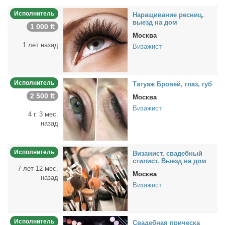
Исполнитель
На­ра­щи­ва­ние рес­ниц,
вы­езд на дом
1 000 ₶
Москва
1 лет назад
Визажист
Исполнитель
Та­ту­аж Бро­вей, глаз, губ
2 500 ₶
Москва
Визажист
4 г. 3 мес.
назад
Исполнитель
Ви­за­жист, сва­деб­ный
сти­лист. Вы­езд на дом
7 лет 12 мес.
Москва
назад
Визажист
Исполнитель
Сва­деб­ная при­чес­ка