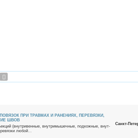
ПОВЯЗОК ПРИ ТРАВМАХ И РАНЕНИЯХ, ПЕРЕВЯЗКИ,
ТИЕ ШВОВ
Санкт-Пете
­ек­ций (внут­ри­вен­ные, внут­ри­мы­шеч­ные, под­кож­ные, внут­
­ре­вяз­ки лю­бой...