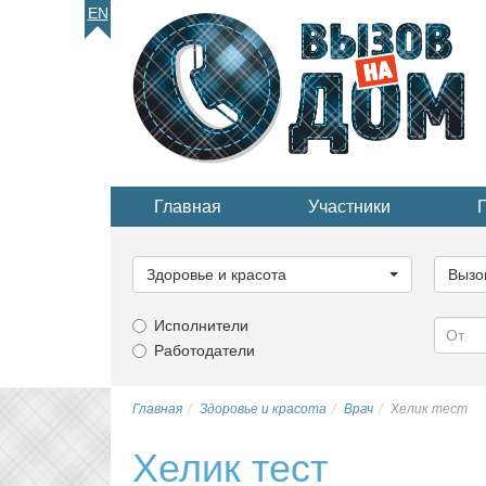
EN
Главная
Участники
Выберите
Выбер
категорию...
катего
Здоровье и красота
Вызо
Исполнители
Работодатели
Главная
Здоровье и красота
Врач
Хелик тест
Хелик тест