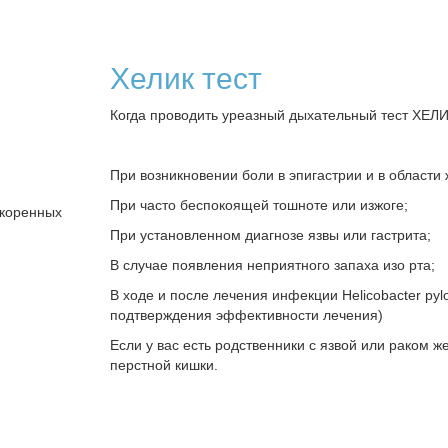
Хелик тест
Когда проводить уреазный дыхательный тест ХЕЛ
При возникновении боли в эпигастрии и в области 
При часто беспокоящей тошноте или изжоге;
ко­рен­ных
При установленном диагнозе язвы или гастрита;
В случае появления неприятного запаха изо рта;
В ходе и после лечения инфекции Helicobacter pylo
подтверждения эффективности лечения)
Если у вас есть родственники с язвой или раком ж
перстной кишки.