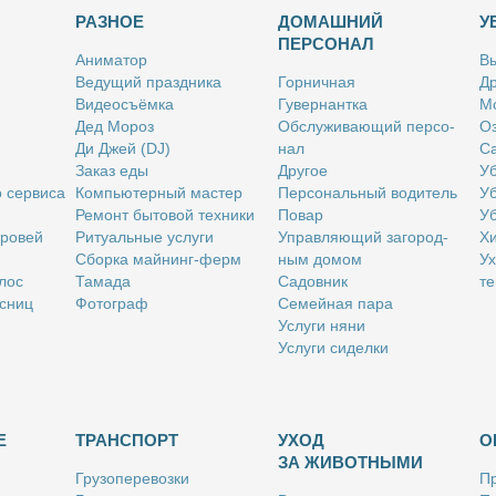
РАЗНОЕ
ДОМАШНИЙ
У
ПЕРСОНАЛ
Ани­ма­тор
Вы
Ве­ду­щий празд­ни­ка
Гор­нич­ная
Др
Ви­део­съём­ка
Гу­вер­нант­ка
Мо
Дед Мо­роз
Об­слу­жи­ва­ю­щий пер­со­
Оз
Ди Джей (DJ)
нал
Са
За­каз еды
Дру­гое
Уб
о сер­ви­са
Ком­пью­тер­ный ма­стер
Пер­со­наль­ный во­ди­тель
Уб
Ре­монт бы­то­вой тех­ни­ки
По­вар
Уб
бро­вей
Ри­ту­аль­ные услу­ги
Управ­ля­ю­щий за­го­род­
Хи
Сбор­ка май­нинг-ферм
ным до­мом
Ух
­лос
Та­ма­да
Са­дов­ник
те
с­ниц
Фо­то­граф
Се­мей­ная па­ра
Услу­ги ня­ни
Услу­ги си­дел­ки
Е
ТРАНСПОРТ
УХОД
О
ЗА ЖИВОТНЫМИ
Гру­зо­пе­ре­воз­ки
Пр