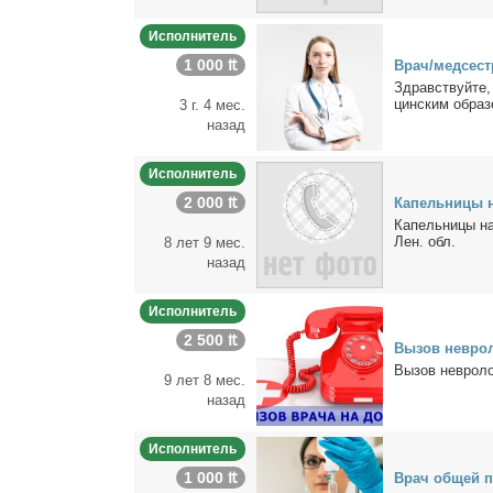
Исполнитель
1 000 ₶
Врач/мед­сест
Здрав­ствуй­те,
цин­ским об­ра­зо
3 г. 4 мес.
назад
Исполнитель
2 000 ₶
Ка­пель­ни­цы 
Ка­пель­ни­цы н
Лен. обл.
8 лет 9 мес.
назад
Исполнитель
2 500 ₶
Вы­зов нев­ро­
Вы­зов нев­ро­ло
9 лет 8 мес.
назад
Исполнитель
1 000 ₶
Врач об­щей пр