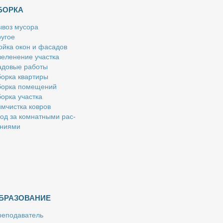
БОРКА
­воз му­со­ра
у­гое
й­ка окон и фа­са­дов
е­ле­не­ние участ­ка
­до­вые ра­бо­ты
ор­ка квар­ти­ры
ор­ка по­ме­ще­ний
ор­ка участ­ка
м­чист­ка ков­ров
од за ком­нат­ны­ми рас­
­ни­я­ми
БРАЗОВАНИЕ
е­по­да­ва­тель