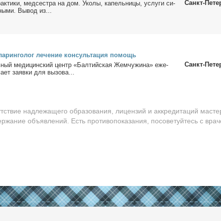
Санкт-Пете
к­ти­ки, мед­сест­ра на дом. Уко­лы, ка­пель­ни­цы, услу­ги си­
ны­ми. Вы­вод из...
а­рин­го­лог ле­че­ние кон­суль­та­ция по­мощь
Санкт-Пете
­ный ме­ди­цин­ский центр «Бал­тий­ская Жем­чу­жи­на» еже­
а­ет за­яв­ки для вы­зо­ва...
утствие надлежащего образования, лицензий и аккредитаций масте
ержание объявлений. Есть противопоказания, посоветуйтесь с врач