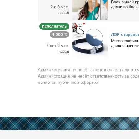
Врач об­щей пра
дел­ки за боль­
2 г. 3 мес.
назад
Исполнитель
4 000 ₶
ЛОР ото­ри­но­л
Мно­го­про­филь
днев­но при­ни­м
7 лет 2 мес.
назад
Администрация не несёт ответственности за отс
Администрация не несёт ответственность за сод
является публичной офертой.