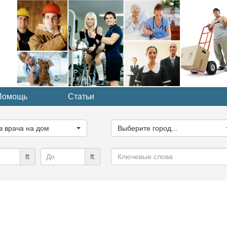
Помощь
Статьи
ите
Выберите
рию...
город...
в врача на дом
Выберите город...
Ключевые
₶
₶
слова