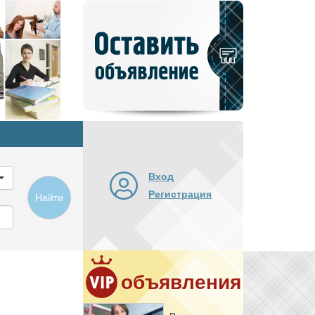
Добавить
новое
объявление
Вход
Регистрация
Найти
объявления