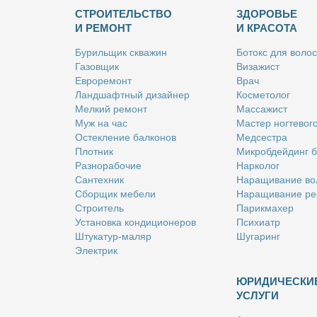
СТРОИТЕЛЬСТВО
ЗДОРОВЬЕ
И РЕМОНТ
И КРАСОТА
Бу­риль­щик сква­жин
Бо­токс для во­лос
Га­зов­щик
Ви­за­жист
Ев­ро­ре­монт
Врач
Ланд­шафт­ный ди­зай­нер
Кос­ме­то­лог
Мел­кий ре­монт
Мас­са­жист
Муж на час
Ма­стер ног­те­во­г
Остек­ле­ние бал­ко­нов
Мед­сест­ра
Плот­ник
Мик­роб­дей­динг 
Раз­но­ра­бо­чие
Нар­ко­лог
Сан­тех­ник
На­ра­щи­ва­ние во
Сбор­щик ме­бе­ли
На­ра­щи­ва­ние ре
Стро­и­тель
Па­рик­махер
Уста­нов­ка кон­ди­ци­о­не­ров
Пси­хи­атр
Шту­ка­тур-ма­ляр
Шу­га­ринг
Элек­трик
ЮРИДИЧЕСКИ
УСЛУГИ