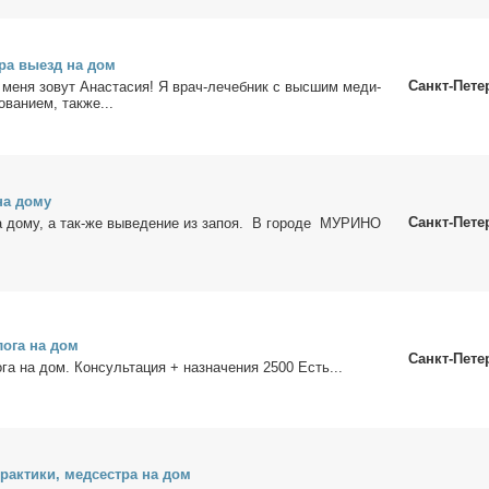
­ра вы­езд на дом
Санкт-Пете
 ме­ня зо­вут Ана­ста­сия! Я врач-ле­чеб­ник с выс­шим ме­ди­
­ва­ни­ем, так­же...
на до­му
Санкт-Пете
а до­му, а так-же вы­ве­де­ние из за­поя. В го­ро­де МУРИНО
ло­га на дом
Санкт-Пете
­га на дом. Кон­суль­та­ция + на­зна­че­ния 2500 Есть...
ак­ти­ки, мед­сест­ра на дом