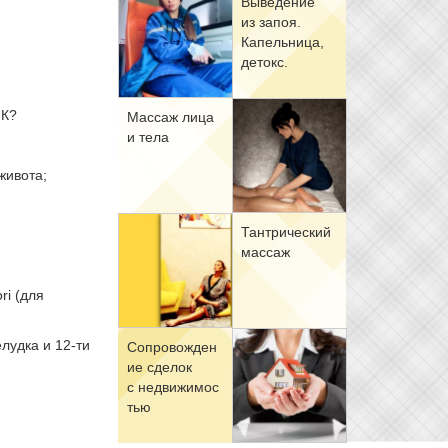
Вы­ве­де­ние
из за­поя.
Ка­пель­ни­ца,
де­токс.
ИК?
Мас­саж ли­ца
и те­ла
живота;
Тан­три­че­ский
мас­саж
ri (для
елудка и 12-ти
Со­про­вож­де­н
ие сде­лок
с недви­жи­мо­с
тью