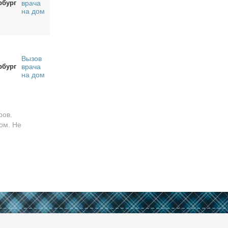
рбург
врача
на дом
Вызов
рбург
врача
на дом
ров.
ом. Не