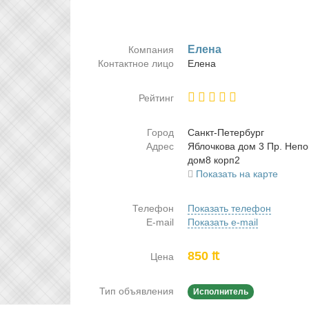
Еле­на
Компания
Контактное лицо
Еле­на
Рейтинг
Город
Санкт-Пе­тер­бург
Адрес
Яб­лоч­ко­ва дом 3 Пр. Непо­
дом8 корп2
Показать на карте
Телефон
Показать телефон
E-mail
Показать e-mail
850 ₶
Цена
Тип объявления
Исполнитель