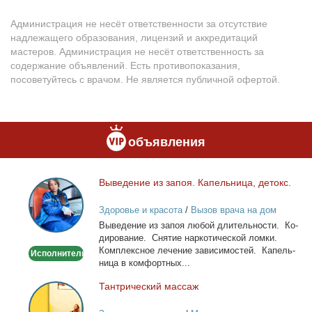
Администрация не несёт ответственности за отсутствие
надлежащего образования, лицензий и аккредитаций
мастеров. Администрация не несёт ответственность за
содержание объявлений. Есть противопоказания,
посоветуйтесь с врачом. Не является публичной офертой.
объявления
Вы­ве­де­ние из за­поя. Ка­пель­ни­ца, де­токс.
Выведение
из
Здоровье и красота
/
Вызов врача на дом
запоя.
Вы­ве­де­ние из за­поя лю­бой дли­тель­но­сти. Ко­
Капельница,
ди­ро­ва­ние. Сня­тие нар­ко­ти­че­ской лом­ки.
детокс.
Ком­плекс­ное ле­че­ние за­ви­си­мо­стей. Ка­пель­
Исполнитель
ни­ца в ком­форт­ных...
Тан­три­че­ский мас­саж
Тантрический
массаж