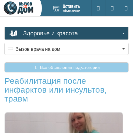
Добавить
Вход на са
Поиск
новое
объявление
Здоровье и красота
Вызов врача на дом
Все объявления подкатегории
Реабилитация после
инфарктов или инсультов,
травм