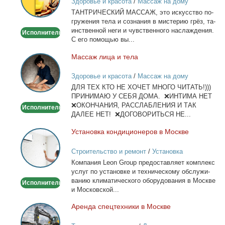
Здоровье и красота
/
Массаж на дому
ТАНТРИЧЕСКИЙ МАССАЖ, это ис­кус­ство по­
гру­же­ния те­ла и со­зна­ния в ми­сте­рию грёз, та­
ин­ствен­ной неги и чув­ствен­но­го на­сла­жде­ния.
Исполнитель
С его по­мо­щью вы...
Мас­саж ли­ца и те­ла
Массаж
лица
Здоровье и красота
/
Массаж на дому
и
ДЛЯ ТЕХ КТО НЕ ХОЧЕТ МНОГО ЧИТАТЬ!)))
тела
ПРИНИМАЮ У СЕБЯ ДОМА. ❌ИНТИМА НЕТ
❌ОКОНЧАНИЯ, РАССЛАБЛЕНИЯ И ТАК
Исполнитель
ДАЛЕЕ НЕТ! ❌ДОГОВОРИТЬСЯ НЕ...
Уста­нов­ка кон­ди­ци­о­не­ров в Москве
Установка
кондиционеров
Строительство и ремонт
/
Установка
в
кондиционеров
Ком­па­ния Leon Group предо­став­ля­ет ком­плекс
Москве
услуг по уста­нов­ке и тех­ни­че­ско­му об­слу­жи­
ва­нию кли­ма­ти­че­ско­го обо­ру­до­ва­ния в Москве
Исполнитель
и Мос­ков­ской...
Арен­да спец­тех­ни­ки в Москве
Аренда
спецтехники