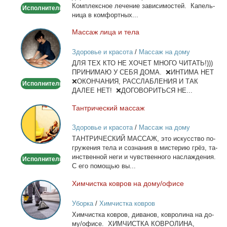
Ком­плекс­ное ле­че­ние за­ви­си­мо­стей. Ка­пель­
Исполнитель
ни­ца в ком­форт­ных...
Мас­саж ли­ца и те­ла
Массаж
лица
Здоровье и красота
/
Массаж на дому
и
ДЛЯ ТЕХ КТО НЕ ХОЧЕТ МНОГО ЧИТАТЬ!)))
тела
ПРИНИМАЮ У СЕБЯ ДОМА. ❌ИНТИМА НЕТ
❌ОКОНЧАНИЯ, РАССЛАБЛЕНИЯ И ТАК
Исполнитель
ДАЛЕЕ НЕТ! ❌ДОГОВОРИТЬСЯ НЕ...
Тан­три­че­ский мас­саж
Тантрический
массаж
Здоровье и красота
/
Массаж на дому
ТАНТРИЧЕСКИЙ МАССАЖ, это ис­кус­ство по­
гру­же­ния те­ла и со­зна­ния в ми­сте­рию грёз, та­
ин­ствен­ной неги и чув­ствен­но­го на­сла­жде­ния.
Исполнитель
С его по­мо­щью вы...
Хим­чист­ка ков­ров на до­му/офи­се
Химчистка
ковров
Уборка
/
Химчистка ковров
на
Хим­чист­ка ков­ров, ди­ва­нов, ков­ро­ли­на на до­
дому/
му/офи­се. ХИМЧИСТКА КОВРОЛИНА,
офисе