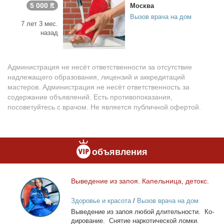
5 000 ₶
Москва
Вызов врача на дом
7 лет 3 мес.
назад
Администрация не несёт ответственности за отсутствие
надлежащего образования, лицензий и аккредитаций
мастеров. Администрация не несёт ответственность за
содержание объявлений. Есть противопоказания,
посоветуйтесь с врачом. Не является публичной офертой.
объявления
Вы­ве­де­ние из за­поя. Ка­пель­ни­ца, де­токс.
Выведение
из
Здоровье и красота
/
Вызов врача на дом
запоя.
Вы­ве­де­ние из за­поя лю­бой дли­тель­но­сти. Ко­
Капельница,
ди­ро­ва­ние. Сня­тие нар­ко­ти­че­ской лом­ки.
детокс.