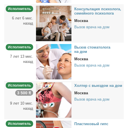
Исполнитель
Кон­суль­та­ция пси­хо­ло­га,
се­мей­но­го пси­хо­ло­га
6 лет 6 мес.
Москва
назад
Вызов врача на дом
Исполнитель
Вы­зов сто­ма­то­ло­га
на дом
7 лет 13 мес.
Москва
назад
Вызов врача на дом
Исполнитель
Хол­тер с вы­ез­дом на дом
3 500 ₶
Москва
Вызов врача на дом
9 лет 10 мес.
назад
Исполнитель
Пла­сти­ко­вый гипс