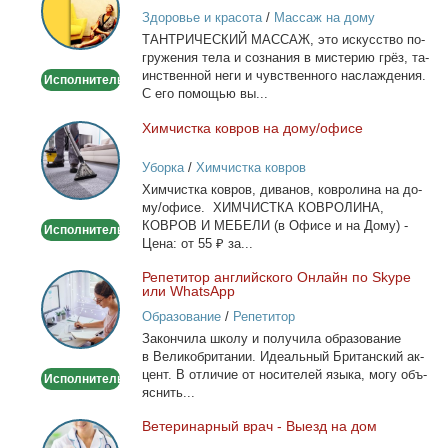
массаж
Здоровье и красота
/
Массаж на дому
ТАНТРИЧЕСКИЙ МАССАЖ, это ис­кус­ство по­
гру­же­ния те­ла и со­зна­ния в ми­сте­рию грёз, та­
ин­ствен­ной неги и чув­ствен­но­го на­сла­жде­ния.
Исполнитель
С его по­мо­щью вы...
Хим­чист­ка ков­ров на до­му/офи­се
Химчистка
ковров
Уборка
/
Химчистка ковров
на
Хим­чист­ка ков­ров, ди­ва­нов, ков­ро­ли­на на до­
дому/
му/офи­се. ХИМЧИСТКА КОВРОЛИНА,
офисе
КОВРОВ И МЕБЕЛИ (в Офи­се и на До­му) -
Исполнитель
Це­на: от 55 ₽ за...
Ре­пе­ти­тор ан­глий­ско­го Он­лайн по Skype
Репетитор
или WhatsApp
английского
Образование
/
Репетитор
Онлайн
За­кон­чи­ла шко­лу и по­лу­чи­ла об­ра­зо­ва­ние
по
в Ве­ли­ко­бри­та­нии. Иде­аль­ный Бри­тан­ский ак­
Skype
цент. В от­ли­чие от но­си­те­лей язы­ка, мо­гу объ­
Исполнитель
или
яс­нить...
WhatsApp
Ве­те­ри­нар­ный врач - Вы­езд на дом
Ветеринарный