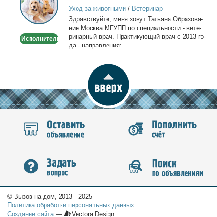
врач
Уход за животными
/
Ветеринар
-
Здрав­ствуй­те, ме­ня зо­вут Та­тья­на Об­ра­зо­ва­
Выезд
ние Москва МГУПП по спе­ци­аль­но­сти - ве­те­
на
ри­нар­ный врач. Прак­ти­ку­ю­щий врач с 2013 го­
Исполнитель
дом
да - на­прав­ле­ния:...
© Вызов на дом, 2013—2025
Политика обработки персональных данных
Создание сайта
—
Vectora Design