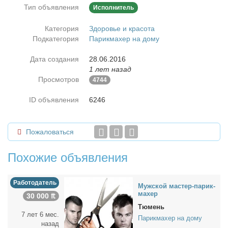
Тип объявления
Исполнитель
Категория
Здоровье и красота
Подкатегория
Парикмахер на дому
Дата создания
28.06.2016
1 лет назад
Просмотров
4744
ID объявления
6246
Пожаловаться
Похожие объявления
Работодатель
Муж­ской ма­стер-па­рик­
махер
30 000 ₶
Тюмень
7 лет 6 мес.
Парикмахер на дому
назад