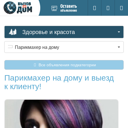
Добавить
Вход на са
Поиск
новое
объявление
Здоровье и красота
Парикмахер на дому
Все объявления подкатегории
Парикмахер на дому и выезд
к клиенту!