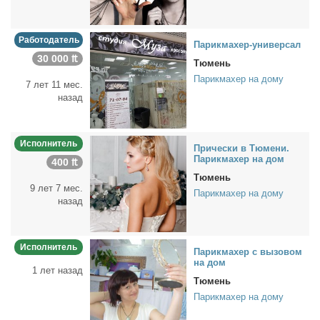
Работодатель
Па­рик­махер-уни­вер­сал
30 000 ₶
Тюмень
Парикмахер на дому
7 лет 11 мес.
назад
Исполнитель
При­чес­ки в Тю­ме­ни.
Па­рик­махер на дом
400 ₶
Тюмень
9 лет 7 мес.
Парикмахер на дому
назад
Исполнитель
Па­рик­махер с вы­зо­вом
на дом
1 лет назад
Тюмень
Парикмахер на дому