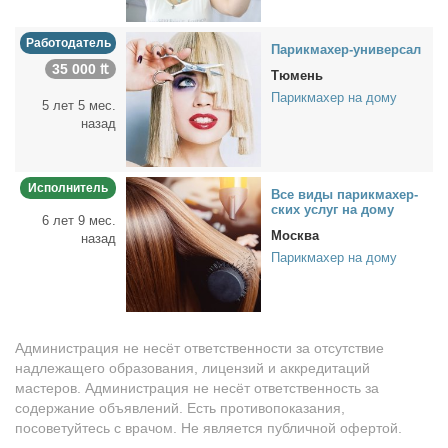
Работодатель
Па­рик­махер-уни­вер­сал
35 000 ₶
Тюмень
Парикмахер на дому
5 лет 5 мес.
назад
Исполнитель
Все ви­ды па­рик­махер­
ских услуг на до­му
6 лет 9 мес.
Москва
назад
Парикмахер на дому
Администрация не несёт ответственности за отсутствие
надлежащего образования, лицензий и аккредитаций
мастеров. Администрация не несёт ответственность за
содержание объявлений. Есть противопоказания,
посоветуйтесь с врачом. Не является публичной офертой.