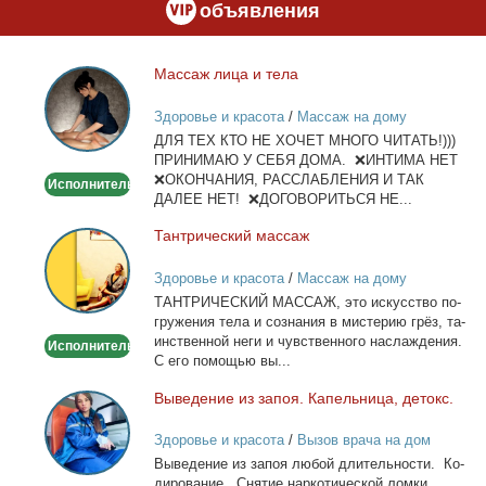
объявления
Мас­саж ли­ца и те­ла
Массаж
лица
Здоровье и красота
/
Массаж на дому
и
ДЛЯ ТЕХ КТО НЕ ХОЧЕТ МНОГО ЧИТАТЬ!)))
тела
ПРИНИМАЮ У СЕБЯ ДОМА. ❌ИНТИМА НЕТ
❌ОКОНЧАНИЯ, РАССЛАБЛЕНИЯ И ТАК
Исполнитель
ДАЛЕЕ НЕТ! ❌ДОГОВОРИТЬСЯ НЕ...
Тан­три­че­ский мас­саж
Тантрический
массаж
Здоровье и красота
/
Массаж на дому
ТАНТРИЧЕСКИЙ МАССАЖ, это ис­кус­ство по­
гру­же­ния те­ла и со­зна­ния в ми­сте­рию грёз, та­
ин­ствен­ной неги и чув­ствен­но­го на­сла­жде­ния.
Исполнитель
С его по­мо­щью вы...
Вы­ве­де­ние из за­поя. Ка­пель­ни­ца, де­токс.
Выведение
из
Здоровье и красота
/
Вызов врача на дом
запоя.
Вы­ве­де­ние из за­поя лю­бой дли­тель­но­сти. Ко­
Капельница,
ди­ро­ва­ние. Сня­тие нар­ко­ти­че­ской лом­ки.