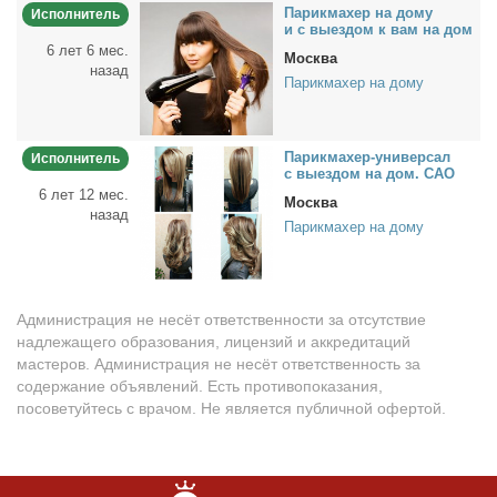
Па­рик­махер на до­му
Исполнитель
и с вы­ез­дом к вам на дом
6 лет 6 мес.
Москва
назад
Парикмахер на дому
Па­рик­махер-уни­вер­сал
Исполнитель
с вы­ез­дом на дом. САО
6 лет 12 мес.
Москва
назад
Парикмахер на дому
Администрация не несёт ответственности за отсутствие
надлежащего образования, лицензий и аккредитаций
мастеров. Администрация не несёт ответственность за
содержание объявлений. Есть противопоказания,
посоветуйтесь с врачом. Не является публичной офертой.