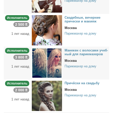
Парикмахер на дому
Сва­деб­ные, ве­чер­ние
Исполнитель
при­чес­ки и ма­ки­яж
2 500 ₶
Москва
Парикмахер на дому
1 лет назад
Ма­не­кен с во­ло­са­ми учеб­
Исполнитель
ный для па­рик­махе­ров
3 800 ₶
Москва
Парикмахер на дому
1 лет назад
При­чёс­ки на свадь­бу
Исполнитель
Москва
2 000 ₶
Парикмахер на дому
1 лет назад