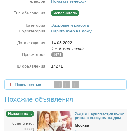
Телефон
Показать телефон
Тип объявления
Исполнитель
Категория
Здоровье и красота
Подкатегория
Парикмахер на дому
Дата создания
14.03.2022
4 г. 5 мес. назад
Просмотров
1671
ID объявления
14271
Пожаловаться
Похожие объявления
Услу­ги па­рик­махе­ра ко­ло­
Исполнитель
ри­ста с вы­ез­дом на дом
6 лет 5 мес.
Москва
назад