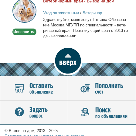
Ве­те­ри­нар­ный врач - Вы­езд на дом
Ветеринарный
врач
Уход за животными
/
Ветеринар
-
Здрав­ствуй­те, ме­ня зо­вут Та­тья­на Об­ра­зо­ва­
Выезд
ние Москва МГУПП по спе­ци­аль­но­сти - ве­те­
на
ри­нар­ный врач. Прак­ти­ку­ю­щий врач с 2013 го­
Исполнитель
дом
да - на­прав­ле­ния:...
© Вызов на дом, 2013—2025