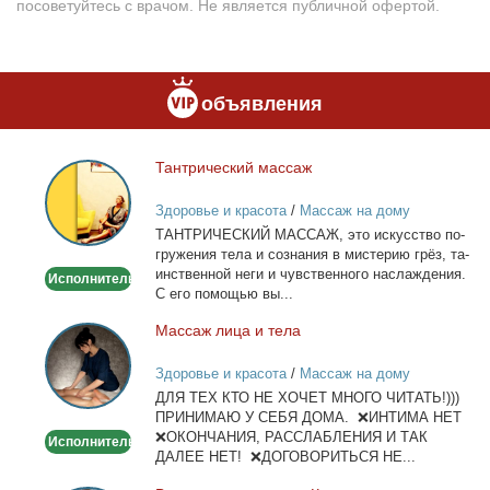
посоветуйтесь с врачом. Не является публичной офертой.
объявления
Тан­три­че­ский мас­саж
Тантрический
массаж
Здоровье и красота
/
Массаж на дому
ТАНТРИЧЕСКИЙ МАССАЖ, это ис­кус­ство по­
гру­же­ния те­ла и со­зна­ния в ми­сте­рию грёз, та­
ин­ствен­ной неги и чув­ствен­но­го на­сла­жде­ния.
Исполнитель
С его по­мо­щью вы...
Мас­саж ли­ца и те­ла
Массаж
лица
Здоровье и красота
/
Массаж на дому
и
ДЛЯ ТЕХ КТО НЕ ХОЧЕТ МНОГО ЧИТАТЬ!)))
тела
ПРИНИМАЮ У СЕБЯ ДОМА. ❌ИНТИМА НЕТ
❌ОКОНЧАНИЯ, РАССЛАБЛЕНИЯ И ТАК
Исполнитель
ДАЛЕЕ НЕТ! ❌ДОГОВОРИТЬСЯ НЕ...