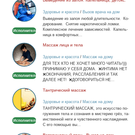
Выведение
из
Здоровье и красота
/
Вызов врача на дом
запоя.
Вы­ве­де­ние из за­поя лю­бой дли­тель­но­сти. Ко­
Капельница,
ди­ро­ва­ние. Сня­тие нар­ко­ти­че­ской лом­ки.
детокс.
Ком­плекс­ное ле­че­ние за­ви­си­мо­стей. Ка­пель­
Исполнитель
ни­ца в ком­форт­ных...
Мас­саж ли­ца и те­ла
Массаж
лица
Здоровье и красота
/
Массаж на дому
и
ДЛЯ ТЕХ КТО НЕ ХОЧЕТ МНОГО ЧИТАТЬ!)))
тела
ПРИНИМАЮ У СЕБЯ ДОМА. ❌ИНТИМА НЕТ
❌ОКОНЧАНИЯ, РАССЛАБЛЕНИЯ И ТАК
Исполнитель
ДАЛЕЕ НЕТ! ❌ДОГОВОРИТЬСЯ НЕ...
Тан­три­че­ский мас­саж
Тантрический
массаж
Здоровье и красота
/
Массаж на дому
ТАНТРИЧЕСКИЙ МАССАЖ, это ис­кус­ство по­
гру­же­ния те­ла и со­зна­ния в ми­сте­рию грёз, та­
ин­ствен­ной неги и чув­ствен­но­го на­сла­жде­ния.
Исполнитель
С его по­мо­щью вы...
Ве­те­ри­нар­ный врач - Вы­езд на дом