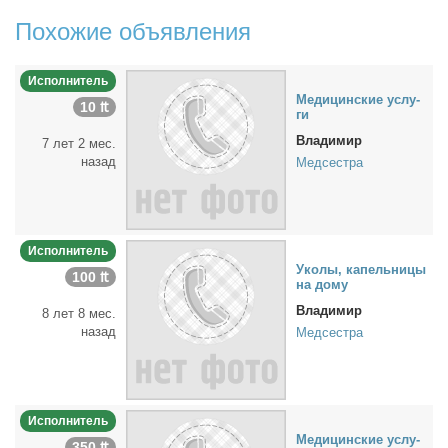
Похожие объявления
Исполнитель
Ме­ди­цин­ские услу­
10 ₶
ги
Владимир
7 лет 2 мес.
назад
Медсестра
Исполнитель
Уко­лы, ка­пель­ни­цы
100 ₶
на до­му
Владимир
8 лет 8 мес.
назад
Медсестра
Исполнитель
Ме­ди­цин­ские услу­
350 ₶