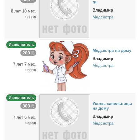
ги
Владимир
8 лет 10 мес.
назад
Медсестра
Исполнитель
Мед­сест­ра на до­му
200 ₶
Владимир
7 лет 7 мес.
Медсестра
назад
Исполнитель
Уко­лы ка­пель­ни­цы
300 ₶
на до­му
Владимир
7 лет 6 мес.
назад
Медсестра