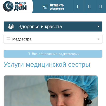
Добавить
Вход на са
Поиск
новое
объявление
Здоровье и красота
Медсестра
Все объявления подкатегории
Услуги медицинской сестры