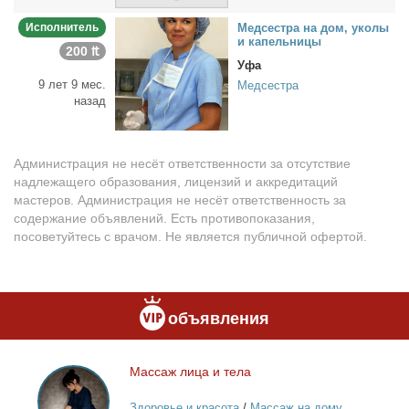
Исполнитель
Мед­сест­ра на дом, уко­лы
и ка­пель­ни­цы
200 ₶
Уфа
9 лет 9 мес.
Медсестра
назад
Администрация не несёт ответственности за отсутствие
надлежащего образования, лицензий и аккредитаций
мастеров. Администрация не несёт ответственность за
содержание объявлений. Есть противопоказания,
посоветуйтесь с врачом. Не является публичной офертой.
объявления
Мас­саж ли­ца и те­ла
Массаж
лица
Здоровье и красота
/
Массаж на дому