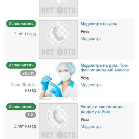
Исполнитель
Мед­сест­ра на дом
Уфа
1 лет назад
Медсестра
Исполнитель
Мед­сест­ра на дом. Про­
фес­сио­наль­ный мас­саж
250 ₶
Уфа
7 лет 10 мес.
Медсестра
назад
Исполнитель
Уко­лы и ка­пель­ни­цы
на до­му в Уфе
1 ₶
Уфа
1 лет назад
Медсестра