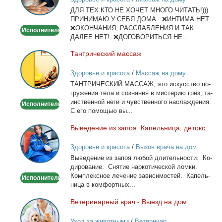
и
ДЛЯ ТЕХ КТО НЕ ХОЧЕТ МНОГО ЧИТАТЬ!)))
тела
ПРИНИМАЮ У СЕБЯ ДОМА. ❌ИНТИМА НЕТ
❌ОКОНЧАНИЯ, РАССЛАБЛЕНИЯ И ТАК
Исполнитель
ДАЛЕЕ НЕТ! ❌ДОГОВОРИТЬСЯ НЕ...
Тан­три­че­ский мас­саж
Тантрический
массаж
Здоровье и красота
/
Массаж на дому
ТАНТРИЧЕСКИЙ МАССАЖ, это ис­кус­ство по­
гру­же­ния те­ла и со­зна­ния в ми­сте­рию грёз, та­
ин­ствен­ной неги и чув­ствен­но­го на­сла­жде­ния.
Исполнитель
С его по­мо­щью вы...
Вы­ве­де­ние из за­поя. Ка­пель­ни­ца, де­токс.
Выведение
из
Здоровье и красота
/
Вызов врача на дом
запоя.
Вы­ве­де­ние из за­поя лю­бой дли­тель­но­сти. Ко­
Капельница,
ди­ро­ва­ние. Сня­тие нар­ко­ти­че­ской лом­ки.
детокс.
Ком­плекс­ное ле­че­ние за­ви­си­мо­стей. Ка­пель­
Исполнитель
ни­ца в ком­форт­ных...
Ве­те­ри­нар­ный врач - Вы­езд на дом
Ветеринарный
врач
Уход за животными
/
Ветеринар