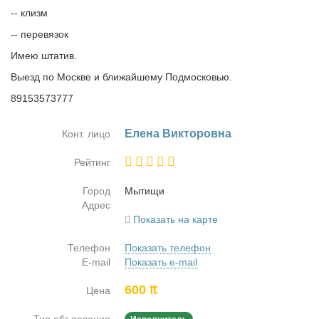
-- клизм
-- перевязок
Имею штатив.
Выезд по Москве и ближайшему Подмосковью.
89153573777
Еле­на Вик­то­ров­на
Конт. лицо
Рейтинг
Город
Мы­ти­щи
Адрес
Показать на карте
Телефон
Показать телефон
E-mail
Показать e-mail
600 ₶
Цена