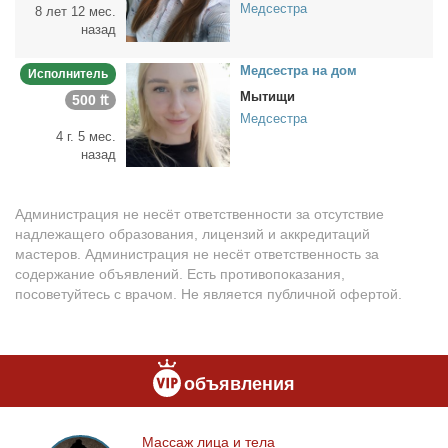
Медсестра
8 лет 12 мес.
назад
Мед­сест­ра на дом
Исполнитель
Мытищи
500 ₶
Медсестра
4 г. 5 мес.
назад
Администрация не несёт ответственности за отсутствие
надлежащего образования, лицензий и аккредитаций
мастеров. Администрация не несёт ответственность за
содержание объявлений. Есть противопоказания,
посоветуйтесь с врачом. Не является публичной офертой.
объявления
Мас­саж ли­ца и те­ла
Массаж