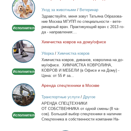
врач
Уход за животными
/
Ветеринар
-
Здрав­ствуй­те, ме­ня зо­вут Та­тья­на Об­ра­зо­ва­
Выезд
ние Москва МГУПП по спе­ци­аль­но­сти - ве­те­
на
ри­нар­ный врач. Прак­ти­ку­ю­щий врач с 2013 го­
Исполнитель
дом
да - на­прав­ле­ния:...
Хим­чист­ка ков­ров на до­му/офи­се
Химчистка
ковров
Уборка
/
Химчистка ковров
на
Хим­чист­ка ков­ров, ди­ва­нов, ков­ро­ли­на на до­
дому/
му/офи­се. ХИМЧИСТКА КОВРОЛИНА,
офисе
КОВРОВ И МЕБЕЛИ (в Офи­се и на До­му) -
Исполнитель
Це­на: от 55 ₽ за...
Арен­да спец­тех­ни­ки в Москве
Аренда
спецтехники
Транспортные услуги
/
Другое
в
АРЕНДА СПЕЦТЕХНИКИ
Москве
ОТ СОБСТВЕННИКА от од­ной сме­ны (8 ча­
сов). Боль­шой вы­бор спец­тех­ни­ки в на­ли­чии
Исполнитель
Спец­тех­ни­ка в соб­ствен­но­сти ком­па­нии На­
лич­ный...