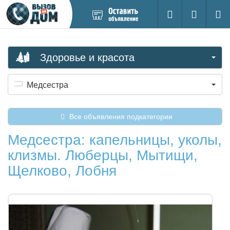
Добавить
Вход на са
Поиск
новое
объявление
Здоровье и красота
Медсестра
Все объявления подкатегории
Медсестра: капельницы, уколы,
клизмы. Люберцы, Мытищи,
Щелково, Лобня