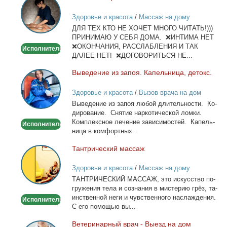
лица
Здоровье и красота
/
Массаж на дому
и
ДЛЯ ТЕХ КТО НЕ ХОЧЕТ МНОГО ЧИТАТЬ!)))
тела
ПРИНИМАЮ У СЕБЯ ДОМА. ❌ИНТИМА НЕТ
❌ОКОНЧАНИЯ, РАССЛАБЛЕНИЯ И ТАК
Исполнитель
ДАЛЕЕ НЕТ! ❌ДОГОВОРИТЬСЯ НЕ...
Вы­ве­де­ние из за­поя. Ка­пель­ни­ца, де­токс.
Выведение
из
Здоровье и красота
/
Вызов врача на дом
запоя.
Вы­ве­де­ние из за­поя лю­бой дли­тель­но­сти. Ко­
Капельница,
ди­ро­ва­ние. Сня­тие нар­ко­ти­че­ской лом­ки.
детокс.
Ком­плекс­ное ле­че­ние за­ви­си­мо­стей. Ка­пель­
Исполнитель
ни­ца в ком­форт­ных...
Тан­три­че­ский мас­саж
Тантрический
массаж
Здоровье и красота
/
Массаж на дому
ТАНТРИЧЕСКИЙ МАССАЖ, это ис­кус­ство по­
гру­же­ния те­ла и со­зна­ния в ми­сте­рию грёз, та­
ин­ствен­ной неги и чув­ствен­но­го на­сла­жде­ния.
Исполнитель
С его по­мо­щью вы...
Ве­те­ри­нар­ный врач - Вы­езд на дом
Ветеринарный