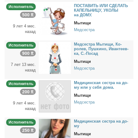
ПОСТАВИТЬ ИЛИ СДЕЛАТЬ
Исполнитель
КАПЕЛЬНИЦУ, УКОЛЫ
500 ₶
на ДОМУ.
Мытищи
9 лет 4 мес.
Медсестра
назад
Мед­сест­ра Мы­ти­щи, Ко­
Исполнитель
ролев, Пуш­ки­но, Иван­те­ев­
900 ₶
ка, С.-По­сад
Мытищи
7 лет 13 мес.
Медсестра
назад
Ме­ди­цин­ская сест­ра на до­
Исполнитель
му или у се­бя до­ма.
200 ₶
Мытищи
Медсестра
9 лет 4 мес.
назад
Ме­ди­цин­ская сест­ра на до­
Исполнитель
му
250 ₶
Мытищи