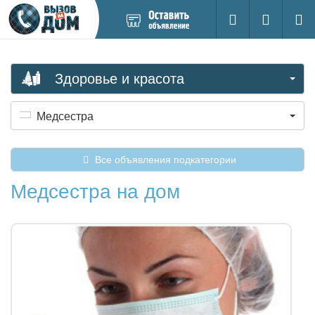
Добавить
Вход на са
Поиск
новое
объявление
Здоровье и красота
Медсестра
Все объявления подкатегории
Медсестра на дом