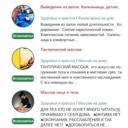
Вы­ве­де­ние из за­поя. Ка­пель­ни­ца, де­токс.
Выведение
из
Здоровье и красота
/
Вызов врача на дом
запоя.
Вы­ве­де­ние из за­поя лю­бой дли­тель­но­сти. Ко­
Капельница,
ди­ро­ва­ние. Сня­тие нар­ко­ти­че­ской лом­ки.
детокс.
Ком­плекс­ное ле­че­ние за­ви­си­мо­стей. Ка­пель­
Исполнитель
ни­ца в ком­форт­ных...
Тан­три­че­ский мас­саж
Тантрический
массаж
Здоровье и красота
/
Массаж на дому
ТАНТРИЧЕСКИЙ МАССАЖ, это ис­кус­ство по­
гру­же­ния те­ла и со­зна­ния в ми­сте­рию грёз, та­
ин­ствен­ной неги и чув­ствен­но­го на­сла­жде­ния.
Исполнитель
С его по­мо­щью вы...
Мас­саж ли­ца и те­ла
Массаж
лица
Здоровье и красота
/
Массаж на дому
и
ДЛЯ ТЕХ КТО НЕ ХОЧЕТ МНОГО ЧИТАТЬ!)))
тела
ПРИНИМАЮ У СЕБЯ ДОМА. ❌ИНТИМА НЕТ
❌ОКОНЧАНИЯ, РАССЛАБЛЕНИЯ И ТАК
Исполнитель
ДАЛЕЕ НЕТ! ❌ДОГОВОРИТЬСЯ НЕ...