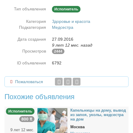
Тип объявления
Исполнитель
Категория
Здоровье и красота
Подкатегория
Медсестра
Дата создания
27.09.2016
9 лет 12 мес. назад
Просмотров
2444
ID объявления
6792
Пожаловаться
Похожие объявления
Ка­пель­ни­цы на до­му, вы­вод
Исполнитель
из за­поя, уко­лы, мед­сест­ра
800 ₶
на дом
Москва
9 лет 12 мес.