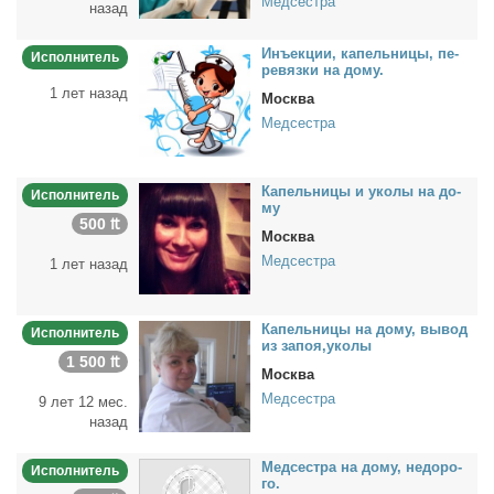
Медсестра
назад
Инъ­ек­ции, ка­пель­ни­цы, пе­
Исполнитель
ре­вяз­ки на до­му.
1 лет назад
Москва
Медсестра
Ка­пель­ни­цы и уко­лы на до­
Исполнитель
му
500 ₶
Москва
Медсестра
1 лет назад
Ка­пель­ни­цы на до­му, вы­вод
Исполнитель
из за­поя,уко­лы
1 500 ₶
Москва
Медсестра
9 лет 12 мес.
назад
Мед­сест­ра на до­му, недо­ро­
Исполнитель
го.