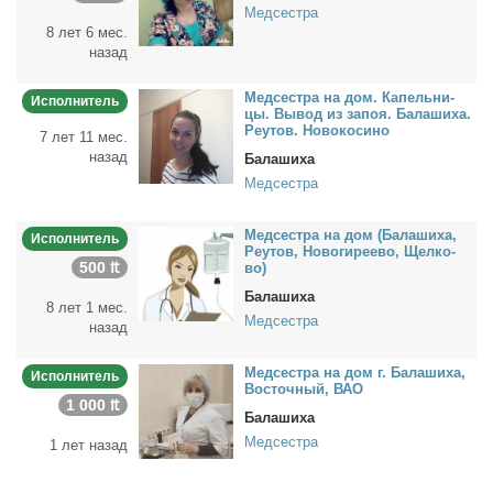
Медсестра
8 лет 6 мес.
назад
Мед­сест­ра на дом. Ка­пель­ни­
Исполнитель
цы. Вы­вод из за­поя. Ба­ла­ши­ха.
Ре­утов. Но­во­ко­си­но
7 лет 11 мес.
назад
Балашиха
Медсестра
Мед­сест­ра на дом (Ба­ла­ши­ха,
Исполнитель
Ре­утов, Но­во­ги­ре­ево, Щел­ко­
500 ₶
во)
Балашиха
8 лет 1 мес.
Медсестра
назад
Мед­сест­ра на дом г. Ба­ла­ши­ха,
Исполнитель
Во­сточ­ный, ВАО
1 000 ₶
Балашиха
Медсестра
1 лет назад