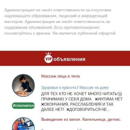
Администрация не несёт ответственности за отсутствие
надлежащего образования, лицензий и аккредитаций
мастеров. Администрация не несёт ответственность за
содержание объявлений. Есть противопоказания,
посоветуйтесь с врачом. Не является публичной офертой.
объявления
Мас­саж ли­ца и те­ла
Массаж
лица
Здоровье и красота
/
Массаж на дому
и
ДЛЯ ТЕХ КТО НЕ ХОЧЕТ МНОГО ЧИТАТЬ!)))
тела
ПРИНИМАЮ У СЕБЯ ДОМА. ❌ИНТИМА НЕТ
❌ОКОНЧАНИЯ, РАССЛАБЛЕНИЯ И ТАК
Исполнитель
ДАЛЕЕ НЕТ! ❌ДОГОВОРИТЬСЯ НЕ...
Вы­ве­де­ние из за­поя. Ка­пель­ни­ца, де­токс.
Выведение
из