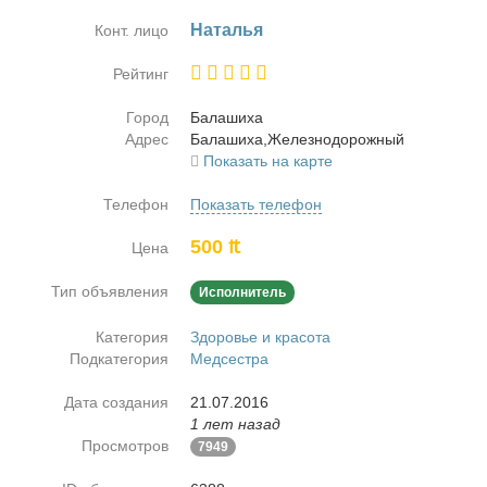
На­та­лья
Конт. лицо
Рейтинг
Город
Ба­ла­ши­ха
Адрес
Ба­ла­ши­ха,Же­лез­но­до­рож­ный
Показать на карте
Телефон
Показать телефон
500 ₶
Цена
Тип объявления
Исполнитель
Категория
Здоровье и красота
Подкатегория
Медсестра
Дата создания
21.07.2016
1 лет назад
Просмотров
7949