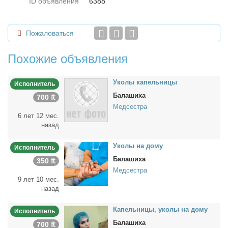
ID объявления
6388
Пожаловаться
Похожие объявления
Уко­лы ка­пель­ни­цы
Исполнитель
Балашиха
700 ₶
Медсестра
6 лет 12 мес.
назад
Уко­лы на до­му
Исполнитель
Балашиха
350 ₶
Медсестра
9 лет 10 мес.
назад
Ка­пель­ни­цы, уко­лы на до­му
Исполнитель
Балашиха
700 ₶