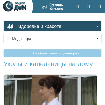
Добавить
Вход на са
Поиск
новое
объявление
Здоровье и красота
Медсестра
Все объявления подкатегории
Уколы и капельницы на дому.