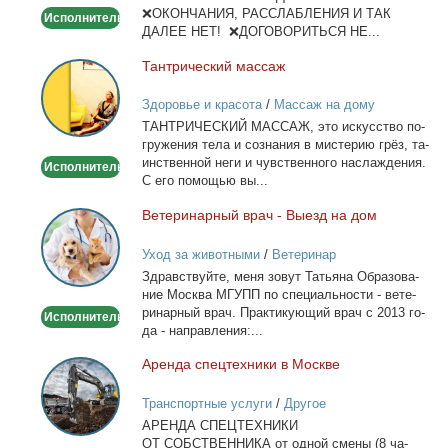
❌ОКОНЧАНИЯ, РАССЛАБЛЕНИЯ И ТАК
Исполнитель
ДАЛЕЕ НЕТ! ❌ДОГОВОРИТЬСЯ НЕ...
Тан­три­че­ский мас­саж
Тантрический
массаж
Здоровье и красота
/
Массаж на дому
ТАНТРИЧЕСКИЙ МАССАЖ, это ис­кус­ство по­
гру­же­ния те­ла и со­зна­ния в ми­сте­рию грёз, та­
ин­ствен­ной неги и чув­ствен­но­го на­сла­жде­ния.
Исполнитель
С его по­мо­щью вы...
Ве­те­ри­нар­ный врач - Вы­езд на дом
Ветеринарный
врач
Уход за животными
/
Ветеринар
-
Здрав­ствуй­те, ме­ня зо­вут Та­тья­на Об­ра­зо­ва­
Выезд
ние Москва МГУПП по спе­ци­аль­но­сти - ве­те­
на
ри­нар­ный врач. Прак­ти­ку­ю­щий врач с 2013 го­
Исполнитель
дом
да - на­прав­ле­ния:...
Арен­да спец­тех­ни­ки в Москве
Аренда
спецтехники
Транспортные услуги
/
Другое
в
АРЕНДА СПЕЦТЕХНИКИ
Москве
ОТ СОБСТВЕННИКА от од­ной сме­ны (8 ча­