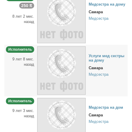
Мед­сест­ра на до­му
250 ₶
Самара
8 лет 2 мес.
Медсестра
назад
Исполнитель
Услу­ги мед сест­ры
9 лет 8 мес.
на до­му
назад
Самара
Медсестра
Исполнитель
Мед­сест­ра на дом
9 лет 3 мес.
Самара
назад
Медсестра