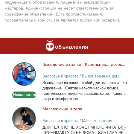
надлежащего образования, лицензий и аккредитаций
мастеров. Администрация не несёт ответственность за
содержание объявлений. Есть противопоказания,
посоветуйтесь с врачом. Не является публичной офертой.
объявления
Вы­ве­де­ние из за­поя. Ка­пель­ни­ца, де­токс.
Выведение
из
Здоровье и красота
/
Вызов врача на дом
запоя.
Вы­ве­де­ние из за­поя лю­бой дли­тель­но­сти. Ко­
Капельница,
ди­ро­ва­ние. Сня­тие нар­ко­ти­че­ской лом­ки.
детокс.
Ком­плекс­ное ле­че­ние за­ви­си­мо­стей. Ка­пель­
Исполнитель
ни­ца в ком­форт­ных...
Мас­саж ли­ца и те­ла
Массаж
лица
Здоровье и красота
/
Массаж на дому
и
ДЛЯ ТЕХ КТО НЕ ХОЧЕТ МНОГО ЧИТАТЬ!)))
тела
ПРИНИМАЮ У СЕБЯ ДОМА. ❌ИНТИМА НЕТ