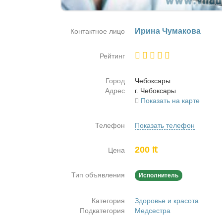
Ири­на Чу­ма­ко­ва
Контактное лицо
Рейтинг
Город
Че­бок­са­ры
Адрес
г. Че­бок­са­ры
Показать на карте
Телефон
Показать телефон
200 ₶
Цена
Тип объявления
Исполнитель
Категория
Здоровье и красота
Подкатегория
Медсестра