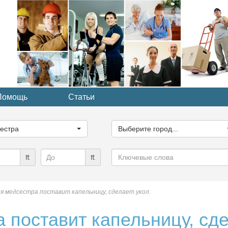
Помощь
Статьи
ите
Выберите
рию...
город...
естра
Выберите город...
Ключевые
₶
₶
слова
 медсестра поставит капельницу, сделает укол.
 поставит капельницу, сд