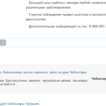
Большой опыт работы с венами любой сложност
различными заболеваниями.
Строгое соблюдение правил асептики и антисепти
деонтологии.
Дополнительная информация по тел. 8-906-387-
но. Ка­пель­ни­цы уко­лы нар­ко­лог, врач на дом Че­бок­са­ры
Чебокса
нок: Круг­ло­су­точ­но, зво­ни­те - же­ла­тель­но зво­нок, так во­прос
ыст­рее и в...
 дом Че­бок­са­ры Чу­ва­шия