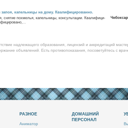
 за­поя, ка­пель­ни­цы на до­му. Ква­ли­фи­ци­ро­ван­но.
Чебокса
, сня­тие по­хме­лья, ка­пель­ни­цы, кон­суль­та­ции. Ква­ли­фи­ци­
­фи­ци­ро­ва­но,...
утствие надлежащего образования, лицензий и аккредитаций масте
ержание объявлений. Есть противопоказания, посоветуйтесь с врач
РАЗНОЕ
ДОМАШНИЙ
У
ПЕРСОНАЛ
Ани­ма­тор
Вы