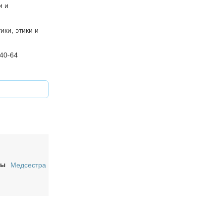
и и
ки, этики и
40-64
ры
Медсестра