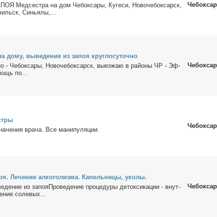
Чебокса
 Мед­сест­ра на дом Че­бок­са­ры, Ку­ге­си, Но­во­че­бок­сарск,
вильск, Си­нья­лы,...
а до­му, вы­ве­де­ние из за­поя круг­ло­су­точ­но
Чебокса
­но - Че­бок­са­ры, Но­во­че­бок­сарск, вы­ез­жаю в рай­о­ны ЧР - Эф­
мощь по...
ст­ры
Чебокса
а­че­ния вра­ча. Все ма­ни­пу­ля­ции.
я. Ле­че­ние ал­ко­го­лиз­ма. Ка­пель­ни­цы, уко­лы.
Чебокса
ве­де­ние из запояПроведение про­це­ду­ры де­ток­си­ка­ции - внут­
е­ние соле­вых...