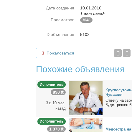
Дата создания
10.01.2016
1 лет назад
Просмотров
3048
ID объявления
5102
Пожаловаться
Похожие объявления
Исполнитель
Круг­ло­су­точ­
890 ₶
Чу­ва­шия
От­ве­чу на зво­
3 г. 10 мес.
бу­дет ре­шен б
назад
Исполнитель
1 370 ₶
Мед­сест­ра на