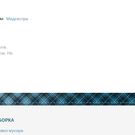
ры
Медсестра
ров.
ом. Не
БОРКА
­воз му­со­ра