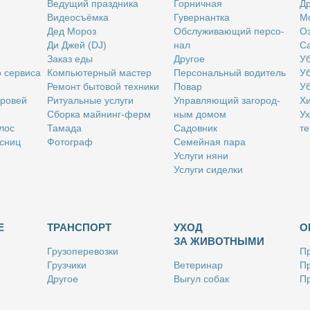
Ве­ду­щий празд­ни­ка
Гор­нич­ная
Др
Ви­део­съём­ка
Гу­вер­нант­ка
Мо
Дед Мо­роз
Об­слу­жи­ва­ю­щий пер­со­
Оз
Ди Джей (DJ)
нал
Са
За­каз еды
Дру­гое
Уб
о сер­ви­са
Ком­пью­тер­ный ма­стер
Пер­со­наль­ный во­ди­тель
Уб
Ре­монт бы­то­вой тех­ни­ки
По­вар
Уб
бро­вей
Ри­ту­аль­ные услу­ги
Управ­ля­ю­щий за­го­род­
Хи
Сбор­ка май­нинг-ферм
ным до­мом
Ух
­лос
Та­ма­да
Са­дов­ник
те
с­ниц
Фо­то­граф
Се­мей­ная па­ра
Услу­ги ня­ни
Услу­ги си­дел­ки
Е
ТРАНСПОРТ
УХОД
О
ЗА ЖИВОТНЫМИ
Гру­зо­пе­ре­воз­ки
Пр
Груз­чи­ки
Ве­те­ри­нар
Пр
Дру­гое
Вы­гул со­бак
Пр
Ку­рьер
Дру­гое
Ре
Лич­ный во­ди­тель
Ки­но­лог