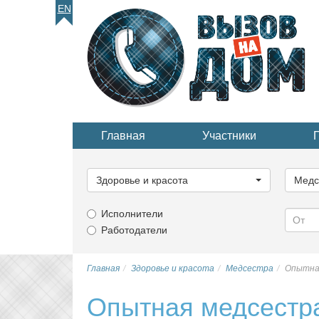
EN
Главная
Участники
Выберите
Выбер
категорию...
катего
Здоровье и красота
Медс
Исполнители
Работодатели
Главная
Здоровье и красота
Медсестра
Опытная
Опытная медсестра