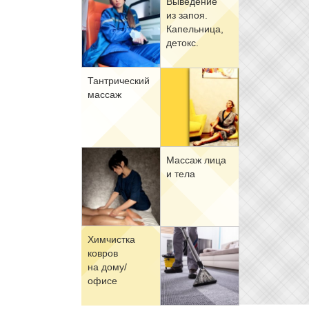
Вы­ве­де­ние
из за­поя.
Ка­пель­ни­ца,
де­токс.
Тан­три­че­ский
мас­саж
Мас­саж ли­ца
и те­ла
Хим­чист­ка
ков­ров
на до­му/
офи­се