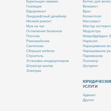
Бу­риль­щик сква­жин
Бо­токс для во­лос
Га­зов­щик
Ви­за­жист
Ев­ро­ре­монт
Врач
Ланд­шафт­ный ди­зай­нер
Кос­ме­то­лог
Мел­кий ре­монт
Мас­са­жист
Муж на час
Ма­стер ног­те­во­г
Остек­ле­ние бал­ко­нов
Мед­сест­ра
Плот­ник
Мик­роб­дей­динг 
Раз­но­ра­бо­чие
Нар­ко­лог
Сан­тех­ник
На­ра­щи­ва­ние во
Сбор­щик ме­бе­ли
На­ра­щи­ва­ние ре
Стро­и­тель
Па­рик­махер
Уста­нов­ка кон­ди­ци­о­не­ров
Пси­хи­атр
Шту­ка­тур-ма­ляр
Шу­га­ринг
Элек­трик
ЮРИДИЧЕСКИ
УСЛУГИ
Адво­кат
Дру­гое
Но­та­ри­ус
Оцен­щик