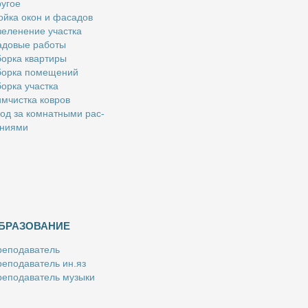
у­гое
й­ка окон и фа­са­дов
е­ле­не­ние участ­ка
­до­вые ра­бо­ты
ор­ка квар­ти­ры
ор­ка по­ме­ще­ний
ор­ка участ­ка
м­чист­ка ков­ров
од за ком­нат­ны­ми рас­
­ни­я­ми
БРАЗОВАНИЕ
е­по­да­ва­тель
е­по­да­ва­тель ин.яз
е­по­да­ва­тель му­зы­ки
­пе­ти­тор