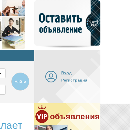
Добавить
новое
объявление
Вход
Регистрация
Найти
объявления
елает