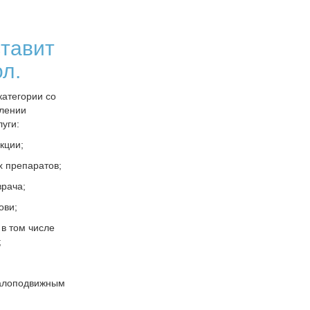
тавит
ол.
атегории со
елении
уги:
кции;
х препаратов;
врача;
ови;
 в том числе
;
малоподвижным