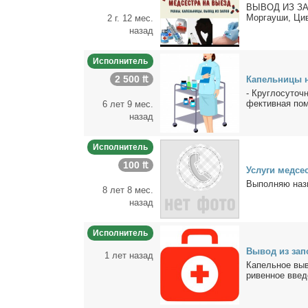
ВЫВОД ИЗ ЗАПОЯ
Мор­гау­ши, Ци­
2 г. 12 мес.
назад
Исполнитель
2 500 ₶
Ка­пель­ни­цы н
- Круг­ло­су­точ
фек­тив­ная по­
6 лет 9 мес.
назад
Исполнитель
100 ₶
Услу­ги мед­се
Вы­пол­няю на­зн
8 лет 8 мес.
назад
Исполнитель
Вы­вод из за­по
1 лет назад
Ка­пель­ное вы­
ри­вен­ное вве­д