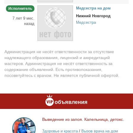
Мед­сест­ра на дом
Исполнитель
Нижний Новгород
7 лет 9 мес.
Медсестра
назад
Администрация не несёт ответственности за отсутствие
надлежащего образования, лицензий и аккредитаций
мастеров. Администрация не несёт ответственность за
содержание объявлений. Есть противопоказания,
посоветуйтесь с врачом. Не является публичной офертой.
объявления
Вы­ве­де­ние из за­поя. Ка­пель­ни­ца, де­токс.
Выведение
из
Здоровье и красота
/
Вызов врача на дом
запоя.