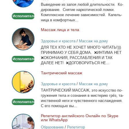
Вы­ве­де­ние из за­поя лю­бой дли­тель­но­сти. Ко­
Капельница,
ди­ро­ва­ние. Сня­тие нар­ко­ти­че­ской лом­ки.
детокс.
Ком­плекс­ное ле­че­ние за­ви­си­мо­стей. Ка­пель­
Исполнитель
ни­ца в ком­форт­ных...
Мас­саж ли­ца и те­ла
Массаж
лица
Здоровье и красота
/
Массаж на дому
и
ДЛЯ ТЕХ КТО НЕ ХОЧЕТ МНОГО ЧИТАТЬ!)))
тела
ПРИНИМАЮ У СЕБЯ ДОМА. ❌ИНТИМА НЕТ
❌ОКОНЧАНИЯ, РАССЛАБЛЕНИЯ И ТАК
Исполнитель
ДАЛЕЕ НЕТ! ❌ДОГОВОРИТЬСЯ НЕ...
Тан­три­че­ский мас­саж
Тантрический
массаж
Здоровье и красота
/
Массаж на дому
ТАНТРИЧЕСКИЙ МАССАЖ, это ис­кус­ство по­
гру­же­ния те­ла и со­зна­ния в ми­сте­рию грёз, та­
ин­ствен­ной неги и чув­ствен­но­го на­сла­жде­ния.
Исполнитель
С его по­мо­щью вы...
Ре­пе­ти­тор ан­глий­ско­го Он­лайн по Skype
Репетитор
или WhatsApp
английского
Образование
/
Репетитор
Онлайн