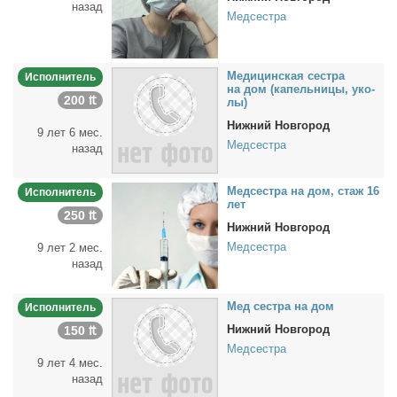
назад
Медсестра
Ме­ди­цин­ская сест­ра
Исполнитель
на дом (ка­пель­ни­цы, уко­
200 ₶
лы)
Нижний Новгород
9 лет 6 мес.
Медсестра
назад
Мед­сест­ра на дом, стаж 16
Исполнитель
лет
250 ₶
Нижний Новгород
Медсестра
9 лет 2 мес.
назад
Мед сест­ра на дом
Исполнитель
Нижний Новгород
150 ₶
Медсестра
9 лет 4 мес.
назад