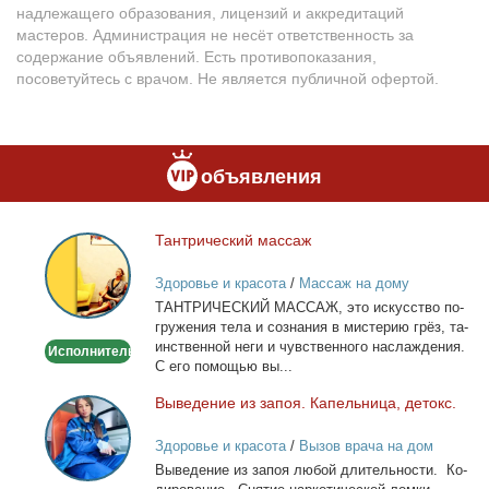
надлежащего образования, лицензий и аккредитаций
мастеров. Администрация не несёт ответственность за
содержание объявлений. Есть противопоказания,
посоветуйтесь с врачом. Не является публичной офертой.
объявления
Тан­три­че­ский мас­саж
Тантрический
массаж
Здоровье и красота
/
Массаж на дому
ТАНТРИЧЕСКИЙ МАССАЖ, это ис­кус­ство по­
гру­же­ния те­ла и со­зна­ния в ми­сте­рию грёз, та­
ин­ствен­ной неги и чув­ствен­но­го на­сла­жде­ния.
Исполнитель
С его по­мо­щью вы...
Вы­ве­де­ние из за­поя. Ка­пель­ни­ца, де­токс.
Выведение
из
Здоровье и красота
/
Вызов врача на дом
запоя.
Вы­ве­де­ние из за­поя лю­бой дли­тель­но­сти. Ко­
Капельница,