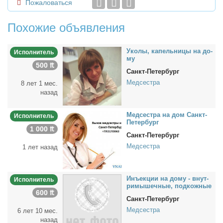
Пожаловаться
Похожие объявления
Уко­лы, ка­пель­ни­цы на до­
Исполнитель
му
500 ₶
Санкт-Петербург
Медсестра
8 лет 1 мес.
назад
Мед­сест­ра на дом Санкт-
Исполнитель
Пе­тер­бург
1 000 ₶
Санкт-Петербург
Медсестра
1 лет назад
Инъ­ек­ции на до­му - внут­
Исполнитель
ри­мы­шеч­ные, под­кож­ные
600 ₶
Санкт-Петербург
Медсестра
6 лет 10 мес.
назад