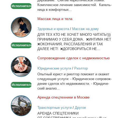
ди­ро­ва­ние. Сня­тие нар­ко­ти­че­ской лом­ки.
детокс.
Ком­плекс­ное ле­че­ние за­ви­си­мо­стей. Ка­пель­
Исполнитель
ни­ца в ком­форт­ных...
Мас­саж ли­ца и те­ла
Массаж
лица
Здоровье и красота
/
Массаж на дому
и
ДЛЯ ТЕХ КТО НЕ ХОЧЕТ МНОГО ЧИТАТЬ!)))
тела
ПРИНИМАЮ У СЕБЯ ДОМА. ❌ИНТИМА НЕТ
❌ОКОНЧАНИЯ, РАССЛАБЛЕНИЯ И ТАК
Исполнитель
ДАЛЕЕ НЕТ! ❌ДОГОВОРИТЬСЯ НЕ...
Со­про­вож­де­ние сде­лок с недви­жи­мо­стью
Сопровождение
сделок
Юридические услуги
/
Риэлтор
с
Опыт­ный юрист и ри­ел­тор по­мо­жет и ока­жет
недвижимостью
сле­ду­ю­щие услу­ги: - Юри­ди­че­ское со­про­вож­
де­ние сде­лок к/п недви­жи­мо­сти. - Юри­ди­че­
Исполнитель
ский ана­лиз...
Арен­да спец­тех­ни­ки в Москве
Аренда
спецтехники
Транспортные услуги
/
Другое
в
АРЕНДА СПЕЦТЕХНИКИ
Москве