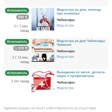
Мед­сест­ра на дом, по­мощь
Исполнитель
при по­хме­лье
500 ₶
Чебоксары
Медсестра
2 г. 7 мес.
назад
Мед­сест­ра на дом Че­бок­са­ры
Исполнитель
Чу­ва­шия
1 370 ₶
Чебоксары
Медсестра
2 г. 12 мес.
назад
Вы­ве­де­ние из за­поя, де­ток­си­
Исполнитель
ка­ция и про­фи­лак­ти­ка.
1 лет назад
Чебоксары
Медсестра
Администрация не несёт ответственности за отсутствие