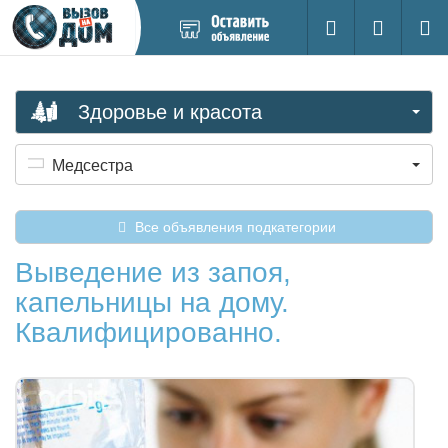
Добавить
Вход на са
Поиск
новое
объявление
Здоровье и красота
Медсестра
Все объявления подкатегории
Выведение из запоя,
капельницы на дому.
Квалифицированно.