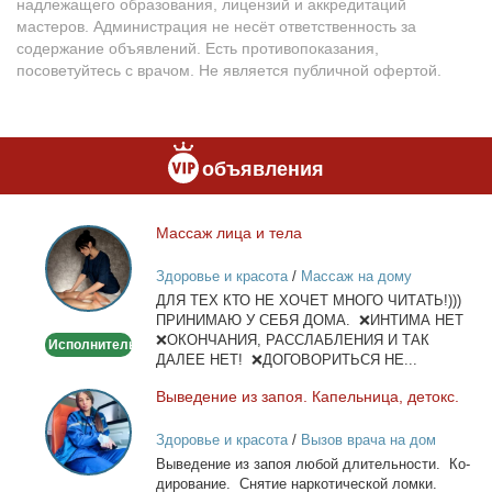
надлежащего образования, лицензий и аккредитаций
мастеров. Администрация не несёт ответственность за
содержание объявлений. Есть противопоказания,
посоветуйтесь с врачом. Не является публичной офертой.
объявления
Мас­саж ли­ца и те­ла
Массаж
лица
Здоровье и красота
/
Массаж на дому
и
ДЛЯ ТЕХ КТО НЕ ХОЧЕТ МНОГО ЧИТАТЬ!)))
тела
ПРИНИМАЮ У СЕБЯ ДОМА. ❌ИНТИМА НЕТ
❌ОКОНЧАНИЯ, РАССЛАБЛЕНИЯ И ТАК
Исполнитель
ДАЛЕЕ НЕТ! ❌ДОГОВОРИТЬСЯ НЕ...
Вы­ве­де­ние из за­поя. Ка­пель­ни­ца, де­токс.
Выведение
из
Здоровье и красота
/
Вызов врача на дом
запоя.
Вы­ве­де­ние из за­поя лю­бой дли­тель­но­сти. Ко­
Капельница,
ди­ро­ва­ние. Сня­тие нар­ко­ти­че­ской лом­ки.
детокс.