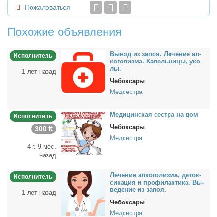
Пожаловаться
Похожие объявления
Вы­вод из за­поя. Ле­че­ние ал­
Исполнитель
ко­го­лиз­ма. Ка­пель­ни­цы, уко­
лы.
1 лет назад
Чебоксары
Медсестра
Ме­ди­цин­ская сест­ра на дом
Исполнитель
Чебоксары
300 ₶
Медсестра
4 г. 9 мес.
назад
Ле­че­ние ал­ко­го­лиз­ма, де­ток­
Исполнитель
си­ка­ция и про­фи­лак­ти­ка. Вы­
ве­де­ние из за­поя.
1 лет назад
Чебоксары
Медсестра