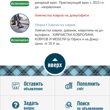
ри­нар­ный врач. Прак­ти­ку­ю­щий врач с 2013 го­
Исполнитель
дом
да - на­прав­ле­ния:...
Хим­чист­ка ков­ров на до­му/офи­се
Химчистка
ковров
Уборка
/
Химчистка ковров
на
Хим­чист­ка ков­ров, ди­ва­нов, ков­ро­ли­на на до­
дому/
му/офи­се. ХИМЧИСТКА КОВРОЛИНА,
офисе
КОВРОВ И МЕБЕЛИ (в Офи­се и на До­му) -
Исполнитель
Це­на: от 55 ₽ за...