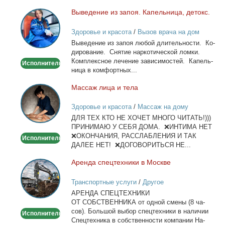
Вы­ве­де­ние из за­поя. Ка­пель­ни­ца, де­токс.
Выведение
из
Здоровье и красота
/
Вызов врача на дом
запоя.
Вы­ве­де­ние из за­поя лю­бой дли­тель­но­сти. Ко­
Капельница,
ди­ро­ва­ние. Сня­тие нар­ко­ти­че­ской лом­ки.
детокс.
Ком­плекс­ное ле­че­ние за­ви­си­мо­стей. Ка­пель­
Исполнитель
ни­ца в ком­форт­ных...
Мас­саж ли­ца и те­ла
Массаж
лица
Здоровье и красота
/
Массаж на дому
и
ДЛЯ ТЕХ КТО НЕ ХОЧЕТ МНОГО ЧИТАТЬ!)))
тела
ПРИНИМАЮ У СЕБЯ ДОМА. ❌ИНТИМА НЕТ
❌ОКОНЧАНИЯ, РАССЛАБЛЕНИЯ И ТАК
Исполнитель
ДАЛЕЕ НЕТ! ❌ДОГОВОРИТЬСЯ НЕ...
Арен­да спец­тех­ни­ки в Москве
Аренда
спецтехники
Транспортные услуги
/
Другое
в
АРЕНДА СПЕЦТЕХНИКИ
Москве
ОТ СОБСТВЕННИКА от од­ной сме­ны (8 ча­
сов). Боль­шой вы­бор спец­тех­ни­ки в на­ли­чии
Исполнитель
Спец­тех­ни­ка в соб­ствен­но­сти ком­па­нии На­