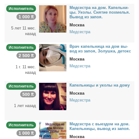
Мед­сест­ра на дом. Ка­пель­ни­
Исполнитель
цы. Уко­лы. Сня­тие по­хме­лья.
1 000 ₶
Вы­вод из за­поя.
Москва
5 лет 11 мес.
Медсестра
назад
Врач ка­пель­ни­ца на дом вы­
Исполнитель
вод из за­поя, Зо­луш­ка, де­токс
2 500 ₶
Москва
Медсестра
1 г. 11 мес.
назад
Ка­пель­ни­цы и уко­лы на до­му
Исполнитель
Москва
500 ₶
Медсестра
1 лет назад
Мед­сест­ра с вы­ез­дом на дом.
Исполнитель
Ка­пель­ни­цы, вы­вод из за­поя.
1 000 ₶
Москва