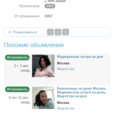
1 лет назад
Просмотров
2552
ID объявления
3357
Пожаловаться
Похожие объявления
Ме­ди­цин­ская сест­ра на дом
Исполнитель
Москва
2 г. 2 мес.
Медсестра
назад
Ка­пель­ни­цы на до­му Москва.
Исполнитель
Ме­ди­цин­ские услу­ги на до­му.
Мед­сест­ра на дом
9 лет 12 мес.
назад
Москва
Медсестра