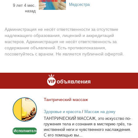
Медсестра
9 лет 4 мес.
назад
Администрация не несёт ответственности за отсутствие
надлежащего образования, лицензий и аккредитаций
мастеров. Администрация не несёт ответственность за
содержание объявлений. Есть противопоказания,
посоветуйтесь с врачом. Не является публичной офертой.
объявления
Тан­три­че­ский мас­саж
Тантрический
массаж
Здоровье и красота
/
Массаж на дому
ТАНТРИЧЕСКИЙ МАССАЖ, это ис­кус­ство по­
гру­же­ния те­ла и со­зна­ния в ми­сте­рию грёз, та­
ин­ствен­ной неги и чув­ствен­но­го на­сла­жде­ния.
Исполнитель
С его по­мо­щью вы...