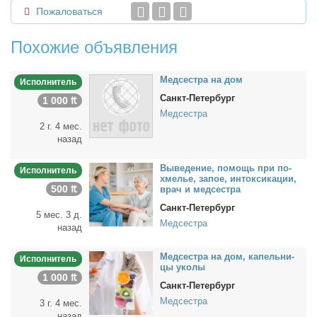
Пожаловаться
Похожие объявления
Мед­сест­ра на дом
Исполнитель
Санкт-Петербург
1 000 ₶
Медсестра
2 г. 4 мес.
назад
Вы­ве­де­ние, по­мощь при по­
Исполнитель
хме­лье, за­пое, ин­ток­си­ка­ции,
500 ₶
врач и мед­сест­ра
Санкт-Петербург
5 мес. 3 д.
Медсестра
назад
Мед­сест­ра на дом, ка­пель­ни­
Исполнитель
цы уко­лы
1 000 ₶
Санкт-Петербург
Медсестра
3 г. 4 мес.
назад