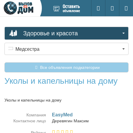
Добавить
Вход на са
Поиск
новое
объявление
Здоровье и красота
Медсестра
Все объявления подкатегории
Уколы и капельницы на дому
Уколы и капельницы на дому
EasyMed
Компания
Контактное лицо
Де­ре­вя­гин Мак­сим
Рейтинг