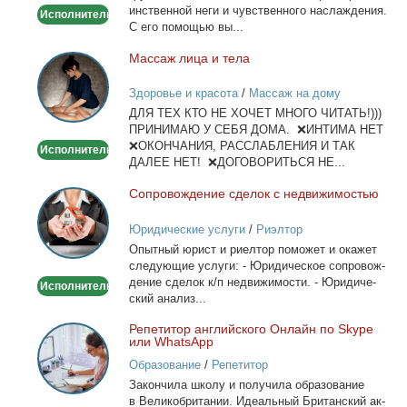
ин­ствен­ной неги и чув­ствен­но­го на­сла­жде­ния.
Исполнитель
С его по­мо­щью вы...
Мас­саж ли­ца и те­ла
Массаж
лица
Здоровье и красота
/
Массаж на дому
и
ДЛЯ ТЕХ КТО НЕ ХОЧЕТ МНОГО ЧИТАТЬ!)))
тела
ПРИНИМАЮ У СЕБЯ ДОМА. ❌ИНТИМА НЕТ
❌ОКОНЧАНИЯ, РАССЛАБЛЕНИЯ И ТАК
Исполнитель
ДАЛЕЕ НЕТ! ❌ДОГОВОРИТЬСЯ НЕ...
Со­про­вож­де­ние сде­лок с недви­жи­мо­стью
Сопровождение
сделок
Юридические услуги
/
Риэлтор
с
Опыт­ный юрист и ри­ел­тор по­мо­жет и ока­жет
недвижимостью
сле­ду­ю­щие услу­ги: - Юри­ди­че­ское со­про­вож­
де­ние сде­лок к/п недви­жи­мо­сти. - Юри­ди­че­
Исполнитель
ский ана­лиз...
Ре­пе­ти­тор ан­глий­ско­го Он­лайн по Skype
Репетитор
или WhatsApp
английского
Образование
/
Репетитор
Онлайн
За­кон­чи­ла шко­лу и по­лу­чи­ла об­ра­зо­ва­ние
по
в Ве­ли­ко­бри­та­нии. Иде­аль­ный Бри­тан­ский ак­
Skype