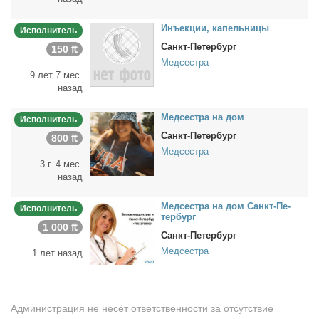
Инъ­ек­ции, ка­пель­ни­цы
Исполнитель
Санкт-Петербург
150 ₶
Медсестра
9 лет 7 мес.
назад
Мед­сест­ра на дом
Исполнитель
Санкт-Петербург
800 ₶
Медсестра
3 г. 4 мес.
назад
Мед­сест­ра на дом Санкт-Пе­
Исполнитель
тер­бург
1 000 ₶
Санкт-Петербург
Медсестра
1 лет назад
Администрация не несёт ответственности за отсутствие