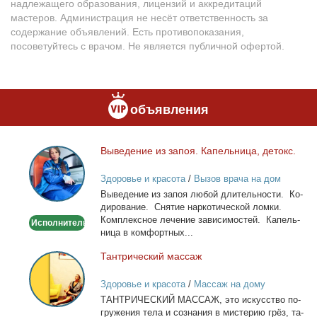
надлежащего образования, лицензий и аккредитаций
мастеров. Администрация не несёт ответственность за
содержание объявлений. Есть противопоказания,
посоветуйтесь с врачом. Не является публичной офертой.
объявления
Вы­ве­де­ние из за­поя. Ка­пель­ни­ца, де­токс.
Выведение
из
Здоровье и красота
/
Вызов врача на дом
запоя.
Вы­ве­де­ние из за­поя лю­бой дли­тель­но­сти. Ко­
Капельница,
ди­ро­ва­ние. Сня­тие нар­ко­ти­че­ской лом­ки.
детокс.
Ком­плекс­ное ле­че­ние за­ви­си­мо­стей. Ка­пель­
Исполнитель
ни­ца в ком­форт­ных...
Тан­три­че­ский мас­саж
Тантрический
массаж
Здоровье и красота
/
Массаж на дому
ТАНТРИЧЕСКИЙ МАССАЖ, это ис­кус­ство по­
гру­же­ния те­ла и со­зна­ния в ми­сте­рию грёз, та­