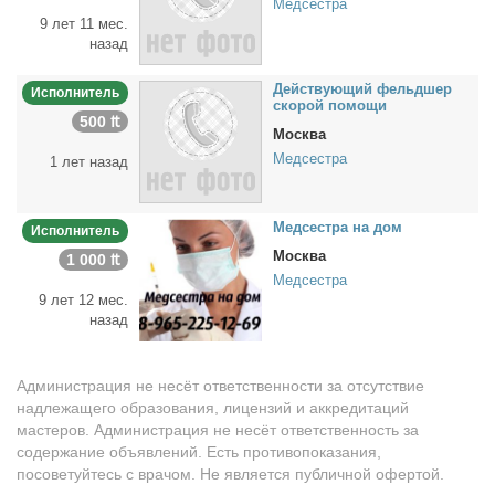
Медсестра
9 лет 11 мес.
назад
Дей­ству­ю­щий фельд­шер
Исполнитель
ско­рой по­мо­щи
500 ₶
Москва
Медсестра
1 лет назад
Мед­сест­ра на дом
Исполнитель
Москва
1 000 ₶
Медсестра
9 лет 12 мес.
назад
Администрация не несёт ответственности за отсутствие
надлежащего образования, лицензий и аккредитаций
мастеров. Администрация не несёт ответственность за
содержание объявлений. Есть противопоказания,
посоветуйтесь с врачом. Не является публичной офертой.