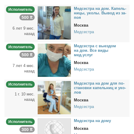
Мед­сест­ра на дом. Ка­пель­
Исполнитель
ни­цы, уко­лы. Вы­вод из за­
500 ₶
поя
Москва
6 лет 9 мес.
Медсестра
назад
Мед­сест­ра с вы­ез­дом
Исполнитель
на дом. Все ви­ды
500 ₶
мед.услуг
Москва
7 лет 4 мес.
Медсестра
назад
Мед­сест­ра на дом для по­
Исполнитель
ста­нов­ки ка­пель­ниц и уко­
лов
1 г. 10 мес.
назад
Москва
Медсестра
Мед­сест­ра на до­му
Исполнитель
Москва
300 ₶