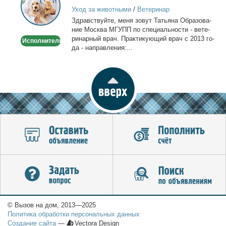
врач
Уход за животными
/
Ветеринар
-
Здрав­ствуй­те, ме­ня зо­вут Та­тья­на Об­ра­зо­ва­
Выезд
ние Москва МГУПП по спе­ци­аль­но­сти - ве­те­
на
ри­нар­ный врач. Прак­ти­ку­ю­щий врач с 2013 го­
Исполнитель
дом
да - на­прав­ле­ния:...
© Вызов на дом, 2013—2025
Политика обработки персональных данных
Создание сайта
—
Vectora Design