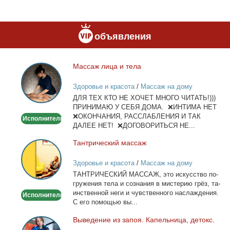
объявления
Мас­саж ли­ца и те­ла
Массаж
лица
Здоровье и красота
/
Массаж на дому
и
ДЛЯ ТЕХ КТО НЕ ХОЧЕТ МНОГО ЧИТАТЬ!)))
тела
ПРИНИМАЮ У СЕБЯ ДОМА. ❌ИНТИМА НЕТ
❌ОКОНЧАНИЯ, РАССЛАБЛЕНИЯ И ТАК
Исполнитель
ДАЛЕЕ НЕТ! ❌ДОГОВОРИТЬСЯ НЕ...
Тан­три­че­ский мас­саж
Тантрический
массаж
Здоровье и красота
/
Массаж на дому
ТАНТРИЧЕСКИЙ МАССАЖ, это ис­кус­ство по­
гру­же­ния те­ла и со­зна­ния в ми­сте­рию грёз, та­
ин­ствен­ной неги и чув­ствен­но­го на­сла­жде­ния.
Исполнитель
С его по­мо­щью вы...
Вы­ве­де­ние из за­поя. Ка­пель­ни­ца, де­токс.
Выведение