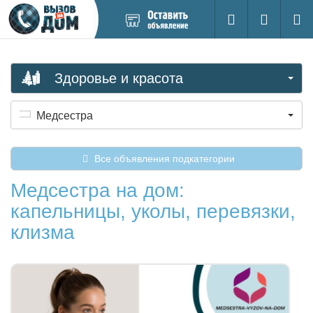
Добавить
Вход на са
Поиск
новое
объявление
Здоровье и красота
Медсестра
Все объявления подкатегории
Медсестра на дом:
капельницы, уколы, перевязки,
клизма