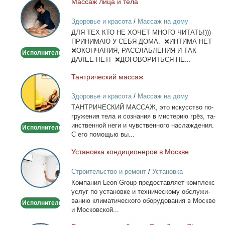
Мас­саж ли­ца и те­ла
Массаж
лица
Здоровье и красота
/
Массаж на дому
и
ДЛЯ ТЕХ КТО НЕ ХОЧЕТ МНОГО ЧИТАТЬ!)))
тела
ПРИНИМАЮ У СЕБЯ ДОМА. ❌ИНТИМА НЕТ
❌ОКОНЧАНИЯ, РАССЛАБЛЕНИЯ И ТАК
Исполнитель
ДАЛЕЕ НЕТ! ❌ДОГОВОРИТЬСЯ НЕ...
Тан­три­че­ский мас­саж
Тантрический
массаж
Здоровье и красота
/
Массаж на дому
ТАНТРИЧЕСКИЙ МАССАЖ, это ис­кус­ство по­
гру­же­ния те­ла и со­зна­ния в ми­сте­рию грёз, та­
ин­ствен­ной неги и чув­ствен­но­го на­сла­жде­ния.
Исполнитель
С его по­мо­щью вы...
Уста­нов­ка кон­ди­ци­о­не­ров в Москве
Установка
кондиционеров
Строительство и ремонт
/
Установка
в
кондиционеров
Ком­па­ния Leon Group предо­став­ля­ет ком­плекс
Москве
услуг по уста­нов­ке и тех­ни­че­ско­му об­слу­жи­
ва­нию кли­ма­ти­че­ско­го обо­ру­до­ва­ния в Москве
Исполнитель
и Мос­ков­ской...