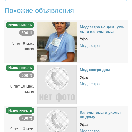
Похожие объявления
Исполнитель
Мед­сест­ра на дом, уко­
лы и ка­пель­ни­цы
200 ₶
Уфа
9 лет 9 мес.
Медсестра
назад
Исполнитель
Мед.сест­ра дом
500 ₶
Уфа
Медсестра
6 лет 10 мес.
назад
Исполнитель
Ка­пель­ни­цы и уко­лы
на до­му
700 ₶
Уфа
9 лет 13 мес.
Медсестра