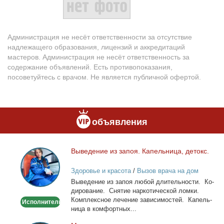
Администрация не несёт ответственности за отсутствие
надлежащего образования, лицензий и аккредитаций
мастеров. Администрация не несёт ответственность за
содержание объявлений. Есть противопоказания,
посоветуйтесь с врачом. Не является публичной офертой.
объявления
Вы­ве­де­ние из за­поя. Ка­пель­ни­ца, де­токс.
Выведение
из
Здоровье и красота
/
Вызов врача на дом
запоя.
Вы­ве­де­ние из за­поя лю­бой дли­тель­но­сти. Ко­
Капельница,
ди­ро­ва­ние. Сня­тие нар­ко­ти­че­ской лом­ки.
детокс.
Ком­плекс­ное ле­че­ние за­ви­си­мо­стей. Ка­пель­
Исполнитель
ни­ца в ком­форт­ных...