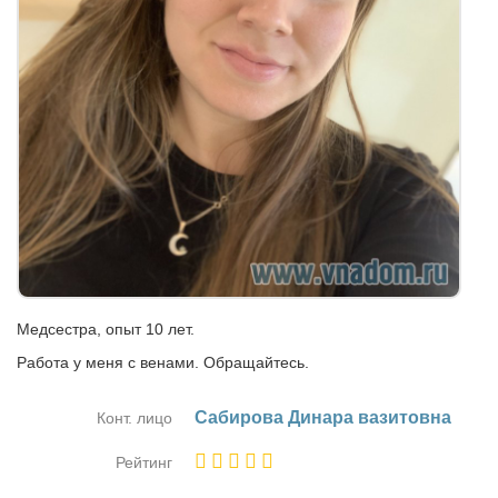
Медсестра, опыт 10 лет.
Работа у меня с венами. Обращайтесь.
Са­би­ро­ва Ди­на­ра ва­зи­тов­на
Конт. лицо
Рейтинг