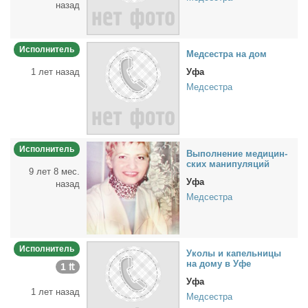
назад
Исполнитель
Мед­сест­ра на дом
1 лет назад
Уфа
Медсестра
Исполнитель
Вы­пол­не­ние ме­ди­цин­
ских ма­ни­пу­ля­ций
9 лет 8 мес.
Уфа
назад
Медсестра
Исполнитель
Уко­лы и ка­пель­ни­цы
на до­му в Уфе
1 ₶
Уфа
1 лет назад
Медсестра