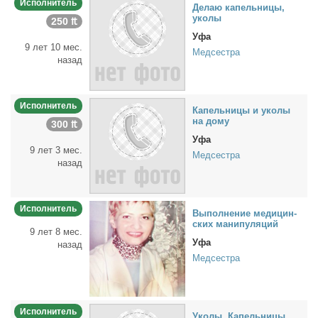
Исполнитель
Де­лаю ка­пель­ни­цы,
уко­лы
250 ₶
Уфа
9 лет 10 мес.
Медсестра
назад
Исполнитель
Ка­пель­ни­цы и уко­лы
на до­му
300 ₶
Уфа
9 лет 3 мес.
Медсестра
назад
Исполнитель
Вы­пол­не­ние ме­ди­цин­
ских ма­ни­пу­ля­ций
9 лет 8 мес.
Уфа
назад
Медсестра
Исполнитель
Уко­лы, Ка­пель­ни­цы