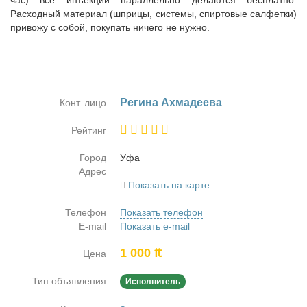
час) все инъекции параллельно делаются бесплатно.
Расходный материал (шприцы, системы, спиртовые салфетки)
привожу с собой, покупать ничего не нужно.
Ре­ги­на Ах­ма­де­е­ва
Конт. лицо
Рейтинг
Город
Уфа
Адрес
Показать на карте
Телефон
Показать телефон
E-mail
Показать e-mail
1 000 ₶
Цена
Тип объявления
Исполнитель