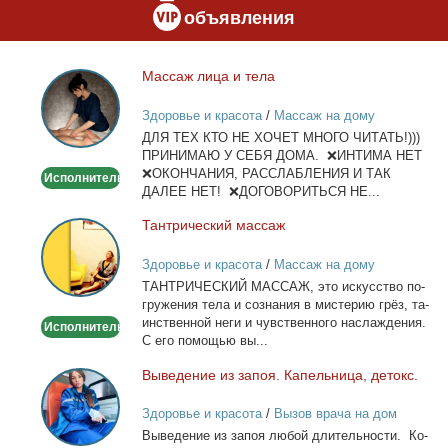
объявления
Мас­саж ли­ца и те­ла
Массаж
лица
Здоровье и красота
/
Массаж на дому
и
ДЛЯ ТЕХ КТО НЕ ХОЧЕТ МНОГО ЧИТАТЬ!)))
тела
ПРИНИМАЮ У СЕБЯ ДОМА. ❌ИНТИМА НЕТ
❌ОКОНЧАНИЯ, РАССЛАБЛЕНИЯ И ТАК
Исполнитель
ДАЛЕЕ НЕТ! ❌ДОГОВОРИТЬСЯ НЕ...
Тан­три­че­ский мас­саж
Тантрический
массаж
Здоровье и красота
/
Массаж на дому
ТАНТРИЧЕСКИЙ МАССАЖ, это ис­кус­ство по­
гру­же­ния те­ла и со­зна­ния в ми­сте­рию грёз, та­
ин­ствен­ной неги и чув­ствен­но­го на­сла­жде­ния.
Исполнитель
С его по­мо­щью вы...
Вы­ве­де­ние из за­поя. Ка­пель­ни­ца, де­токс.
Выведение
из
Здоровье и красота
/
Вызов врача на дом
запоя.
Вы­ве­де­ние из за­поя лю­бой дли­тель­но­сти. Ко­
Капельница,