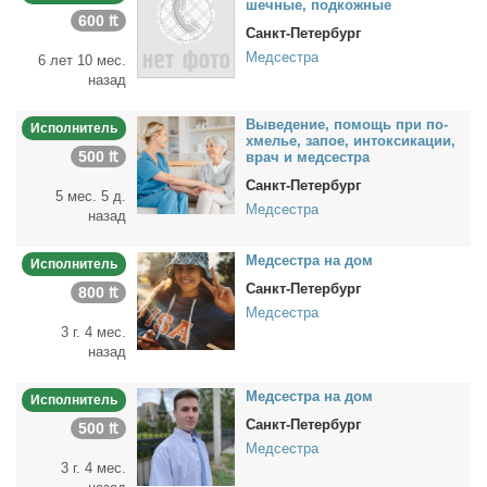
шеч­ные, под­кож­ные
600 ₶
Санкт-Петербург
Медсестра
6 лет 10 мес.
назад
Вы­ве­де­ние, по­мощь при по­
Исполнитель
хме­лье, за­пое, ин­ток­си­ка­ции,
500 ₶
врач и мед­сест­ра
Санкт-Петербург
5 мес. 5 д.
Медсестра
назад
Мед­сест­ра на дом
Исполнитель
Санкт-Петербург
800 ₶
Медсестра
3 г. 4 мес.
назад
Мед­сест­ра на дом
Исполнитель
Санкт-Петербург
500 ₶
Медсестра
3 г. 4 мес.