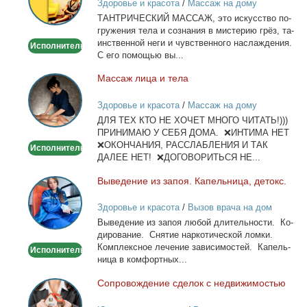
Здоровье и красота
/
Массаж на дому
ТАНТРИЧЕСКИЙ МАССАЖ, это ис­кус­ство по­
гру­же­ния те­ла и со­зна­ния в ми­сте­рию грёз, та­
ин­ствен­ной неги и чув­ствен­но­го на­сла­жде­ния.
Исполнитель
С его по­мо­щью вы...
Мас­саж ли­ца и те­ла
Массаж
лица
Здоровье и красота
/
Массаж на дому
и
ДЛЯ ТЕХ КТО НЕ ХОЧЕТ МНОГО ЧИТАТЬ!)))
тела
ПРИНИМАЮ У СЕБЯ ДОМА. ❌ИНТИМА НЕТ
❌ОКОНЧАНИЯ, РАССЛАБЛЕНИЯ И ТАК
Исполнитель
ДАЛЕЕ НЕТ! ❌ДОГОВОРИТЬСЯ НЕ...
Вы­ве­де­ние из за­поя. Ка­пель­ни­ца, де­токс.
Выведение
из
Здоровье и красота
/
Вызов врача на дом
запоя.
Вы­ве­де­ние из за­поя лю­бой дли­тель­но­сти. Ко­
Капельница,
ди­ро­ва­ние. Сня­тие нар­ко­ти­че­ской лом­ки.
детокс.
Ком­плекс­ное ле­че­ние за­ви­си­мо­стей. Ка­пель­
Исполнитель
ни­ца в ком­форт­ных...
Со­про­вож­де­ние сде­лок с недви­жи­мо­стью
Сопровождение
сделок