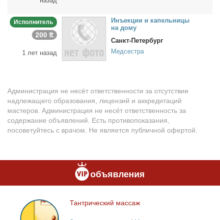
назад
Инъ­ек­ции и ка­пель­ни­цы
Исполнитель
на до­му
200 ₶
Санкт-Петербург
Медсестра
1 лет назад
Администрация не несёт ответственности за отсутствие
надлежащего образования, лицензий и аккредитаций
мастеров. Администрация не несёт ответственность за
содержание объявлений. Есть противопоказания,
посоветуйтесь с врачом. Не является публичной офертой.
объявления
Тан­три­че­ский мас­саж
Тантрический
массаж