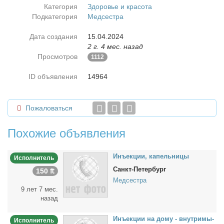
Категория
Здоровье и красота
Подкатегория
Медсестра
Дата создания
15.04.2024
2 г. 4 мес. назад
Просмотров
1112
ID объявления
14964
Пожаловаться
Похожие объявления
Инъ­ек­ции, ка­пель­ни­цы
Исполнитель
Санкт-Петербург
150 ₶
Медсестра
9 лет 7 мес.
назад
Инъ­ек­ции на до­му - внут­ри­мы­
Исполнитель