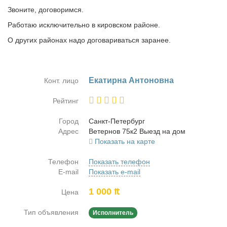
Звоните, договоримся.
Работаю исключительно в кировском районе.
О других районах надо договариваться заранее.
Ека­тир­на Ан­то­нов­на
Конт. лицо
Рейтинг
Город
Санкт-Пе­тер­бург
Адрес
Ве­тер­нов 75к2 Вы­езд на дом
Показать на карте
Телефон
Показать телефон
E-mail
Показать e-mail
1 000 ₶
Цена
Тип объявления
Исполнитель