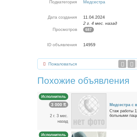
Подкатегория
Медсестра
Дата создания
11.04.2024
2 г. 4 мес. назад
Просмотров
687
ID объявления
14959
Пожаловаться
Похожие объявления
Исполнитель
3 000 ₶
Мед­сест­ра с 
Стаж ра­бо­ты 1
боль­ны­ми па­ци­
2 г. 3 мес.
назад
Исполнитель