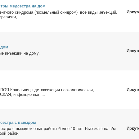
ст­ры мед­сест­ра на дом
Иркут
нент­но­го син­дро­ма (по­хмель­ный син­дром) все ви­ды инъ­ек­ций,
­ре­вяз­ки,...
а дом
Иркут
е инъ­ек­ции на до­му.
Иркут
Ка­пель­ни­цы де­ток­си­ка­ция нар­ко­ло­ги­че­ская,
Я, ин­фек­ци­он­ная,...
 сест­ра с вы­ез­дом
Иркут
сест­ра с вы­ез­дом опыт ра­бо­ты бо­лее 10 лет. Вы­ез­жаю на в/м
­бой рай­он.