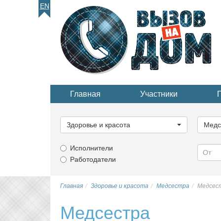
EN
Главная
Участники
Выберите
Выбер
категорию...
катего
Здоровье и красота
Медс
Исполнители
Работодатели
Главная
Здоровье и красота
Медсестра
Медсес
Медсестра