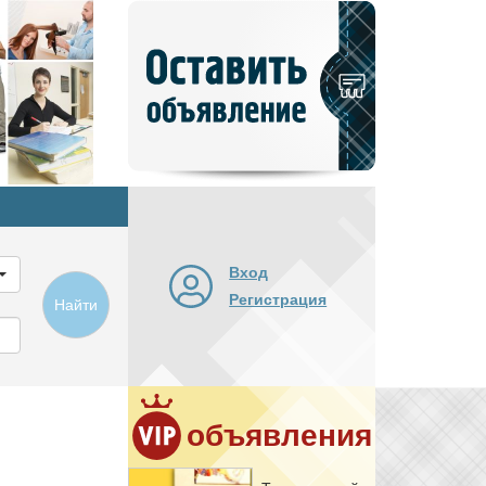
Добавить
новое
объявление
Вход
Регистрация
Найти
объявления