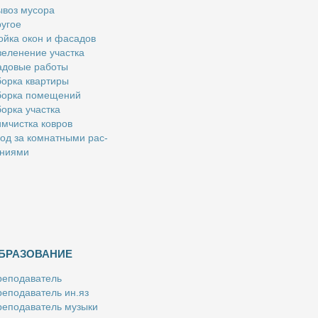
­воз му­со­ра
у­гое
й­ка окон и фа­са­дов
е­ле­не­ние участ­ка
­до­вые ра­бо­ты
ор­ка квар­ти­ры
ор­ка по­ме­ще­ний
ор­ка участ­ка
м­чист­ка ков­ров
од за ком­нат­ны­ми рас­
­ни­я­ми
БРАЗОВАНИЕ
е­по­да­ва­тель
е­по­да­ва­тель ин.яз
е­по­да­ва­тель му­зы­ки