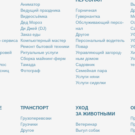
Ани­ма­тор
Вы
Ве­ду­щий празд­ни­ка
Гор­нич­ная
Др
Ви­део­съём­ка
Гу­вер­нант­ка
Мо
Дед Мо­роз
Об­слу­жи­ва­ю­щий пер­со­
Оз
Ди Джей (DJ)
нал
Са
За­каз еды
Дру­гое
Уб
о сер­ви­са
Ком­пью­тер­ный ма­стер
Пер­со­наль­ный во­ди­тель
Уб
Ре­монт бы­то­вой тех­ни­ки
По­вар
Уб
бро­вей
Ри­ту­аль­ные услу­ги
Управ­ля­ю­щий за­го­род­
Хи
Сбор­ка май­нинг-ферм
ным до­мом
Ух
­лос
Та­ма­да
Са­дов­ник
те
с­ниц
Фо­то­граф
Се­мей­ная па­ра
Услу­ги ня­ни
Услу­ги си­дел­ки
Е
ТРАНСПОРТ
УХОД
О
ЗА ЖИВОТНЫМИ
Гру­зо­пе­ре­воз­ки
Пр
Груз­чи­ки
Ве­те­ри­нар
Пр
Дру­гое
Вы­гул со­бак
Пр