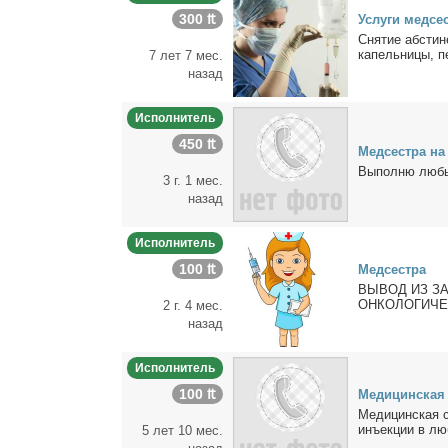
300 ₶
Услу­ги мед­се
Сня­тие аб­сти­
ка­пель­ни­цы, пе
7 лет 7 мес.
назад
Исполнитель
450 ₶
Мед­сест­ра н
Вы­пол­ню лю­бы
3 г. 1 мес.
назад
Исполнитель
100 ₶
Мед­сест­ра
ВЫВОД ИЗ ЗАПОЯ 
ОНКОЛОГИЧЕСКА
2 г. 4 мес.
назад
Исполнитель
100 ₶
Ме­ди­цин­ская
Ме­ди­цин­ская 
инъ­ек­ции в лю
5 лет 10 мес.