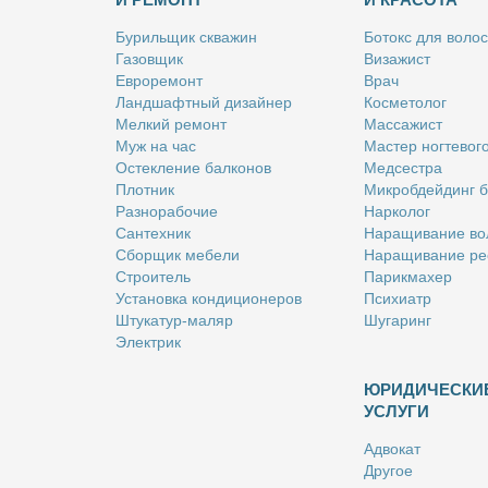
Бу­риль­щик сква­жин
Бо­токс для во­лос
Га­зов­щик
Ви­за­жист
Ев­ро­ре­монт
Врач
Ланд­шафт­ный ди­зай­нер
Кос­ме­то­лог
Мел­кий ре­монт
Мас­са­жист
Муж на час
Ма­стер ног­те­во­г
Остек­ле­ние бал­ко­нов
Мед­сест­ра
Плот­ник
Мик­роб­дей­динг 
Раз­но­ра­бо­чие
Нар­ко­лог
Сан­тех­ник
На­ра­щи­ва­ние во
Сбор­щик ме­бе­ли
На­ра­щи­ва­ние ре
Стро­и­тель
Па­рик­махер
Уста­нов­ка кон­ди­ци­о­не­ров
Пси­хи­атр
Шту­ка­тур-ма­ляр
Шу­га­ринг
Элек­трик
ЮРИДИЧЕСКИ
УСЛУГИ
Адво­кат
Дру­гое