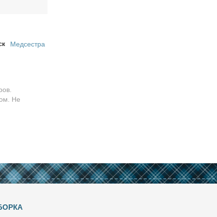
ск
Медсестра
ров.
ом. Не
БОРКА