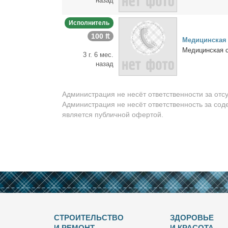
назад
Исполнитель
100 ₶
Ме­ди­цин­ская
Ме­ди­цин­ская 
3 г. 6 мес.
назад
Администрация не несёт ответственности за отс
Администрация не несёт ответственность за сод
является публичной офертой.
СТРОИТЕЛЬСТВО
ЗДОРОВЬЕ
И РЕМОНТ
И КРАСОТА