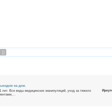
вы­ез­дом на дом.
Иркут
1 лет. Все ви­ды ме­ди­цин­ских ма­ни­пу­ля­ций, уход за тя­же­ло
ен­та­ми,...