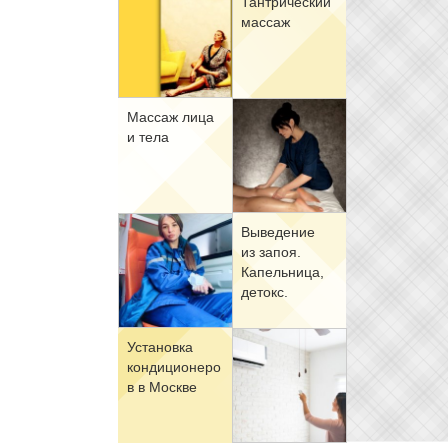
Тан­три­че­ский
мас­саж
Мас­саж ли­ца
и те­ла
Вы­ве­де­ние
из за­поя.
Ка­пель­ни­ца,
де­токс.
Уста­нов­ка
кон­ди­ци­о­не­ро
в в Москве