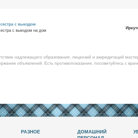
 сест­ра с вы­ез­дом
Иркут
сест­ра с вы­ез­дом на дом
утствие надлежащего образования, лицензий и аккредитаций масте
ержание объявлений. Есть противопоказания, посоветуйтесь с врач
РАЗНОЕ
ДОМАШНИЙ
У
ПЕРСОНАЛ