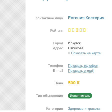
Ев­ге­ния Ко­сте­рич
Контактное лицо
Рейтинг
Город
Ир­кутск
Адрес
Ря­би­ко­ва
Показать на карте
Телефон
Показать телефон
E-mail
Показать e-mail
500 ₶
Цена
Тип объявления
Исполнитель
Категория
Здоровье и красота