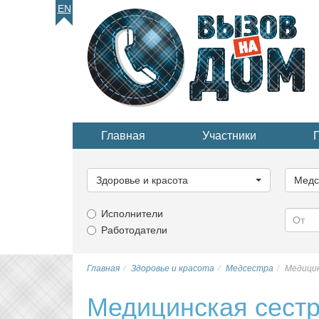
EN
Главная
Участники
Выберите
Выбер
категорию...
катего
Здоровье и красота
Медс
Исполнители
Работодатели
Главная
Здоровье и красота
Медсестра
Медицин
Медицинская сестр