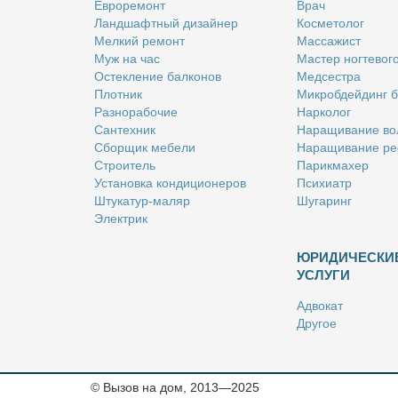
Ев­ро­ре­монт
Врач
Ланд­шафт­ный ди­зай­нер
Кос­ме­то­лог
Мел­кий ре­монт
Мас­са­жист
Муж на час
Ма­стер ног­те­во­г
Остек­ле­ние бал­ко­нов
Мед­сест­ра
Плот­ник
Мик­роб­дей­динг 
Раз­но­ра­бо­чие
Нар­ко­лог
Сан­тех­ник
На­ра­щи­ва­ние во
Сбор­щик ме­бе­ли
На­ра­щи­ва­ние ре
Стро­и­тель
Па­рик­махер
Уста­нов­ка кон­ди­ци­о­не­ров
Пси­хи­атр
Шту­ка­тур-ма­ляр
Шу­га­ринг
Элек­трик
ЮРИДИЧЕСКИ
УСЛУГИ
Адво­кат
Дру­гое
Но­та­ри­ус
Оцен­щик
Ри­эл­тор
© Вызов на дом, 2013—2025
Стра­хо­вой агент