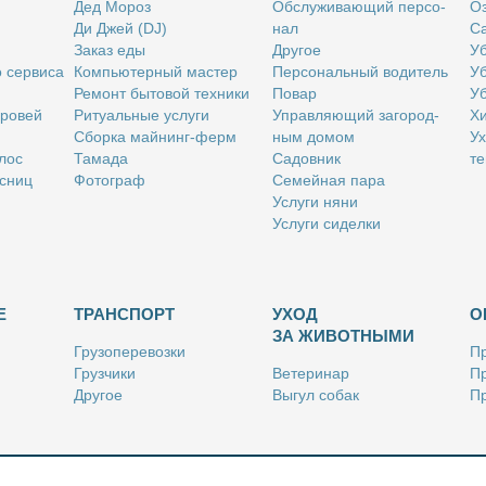
Дед Мо­роз
Об­слу­жи­ва­ю­щий пер­со­
Оз
Ди Джей (DJ)
нал
Са
За­каз еды
Дру­гое
Уб
о сер­ви­са
Ком­пью­тер­ный ма­стер
Пер­со­наль­ный во­ди­тель
Уб
Ре­монт бы­то­вой тех­ни­ки
По­вар
Уб
бро­вей
Ри­ту­аль­ные услу­ги
Управ­ля­ю­щий за­го­род­
Хи
Сбор­ка май­нинг-ферм
ным до­мом
Ух
­лос
Та­ма­да
Са­дов­ник
те
с­ниц
Фо­то­граф
Се­мей­ная па­ра
Услу­ги ня­ни
Услу­ги си­дел­ки
Е
ТРАНСПОРТ
УХОД
О
ЗА ЖИВОТНЫМИ
Гру­зо­пе­ре­воз­ки
Пр
Груз­чи­ки
Ве­те­ри­нар
Пр
Дру­гое
Вы­гул со­бак
Пр
Ку­рьер
Дру­гое
Ре
Лич­ный во­ди­тель
Ки­но­лог
Так­си
Стриж­ка жи­вот­ных
Уход за ак­ва­ри­ума­ми