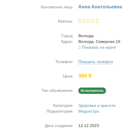
Ан­на Ана­то­льев­на
Контактное лицо
Рейтинг
Город
Во­лог­да
Адрес
Во­лог­да, Се­вер­ная,16
Показать на карте
Телефон
Показать телефон
300 ₶
Цена
Тип объявления
Исполнитель
Категория
Здоровье и красота
Подкатегория
Медсестра
Дата создания
12.12.2023