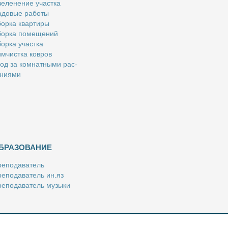
е­ле­не­ние участ­ка
­до­вые ра­бо­ты
ор­ка квар­ти­ры
ор­ка по­ме­ще­ний
ор­ка участ­ка
м­чист­ка ков­ров
од за ком­нат­ны­ми рас­
­ни­я­ми
БРАЗОВАНИЕ
е­по­да­ва­тель
е­по­да­ва­тель ин.яз
е­по­да­ва­тель му­зы­ки
­пе­ти­тор