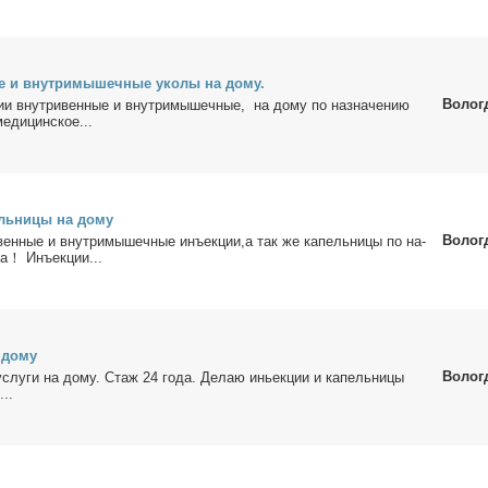
е и внут­ри­мы­шеч­ные уко­лы на до­му.
Волог
ии внут­ри­вен­ные и внут­ри­мы­шеч­ные, на до­му по на­зна­че­нию
­ди­цин­ское...
ль­ни­цы на до­му
Волог
вен­ные и внут­ри­мы­шеч­ные инъ­ек­ции,а так же ка­пель­ни­цы по на­
ча！ Инъ­ек­ции...
 до­му
Волог
услу­ги на до­му. Стаж 24 го­да. Де­лаю иньек­ции и ка­пель­ни­цы
...