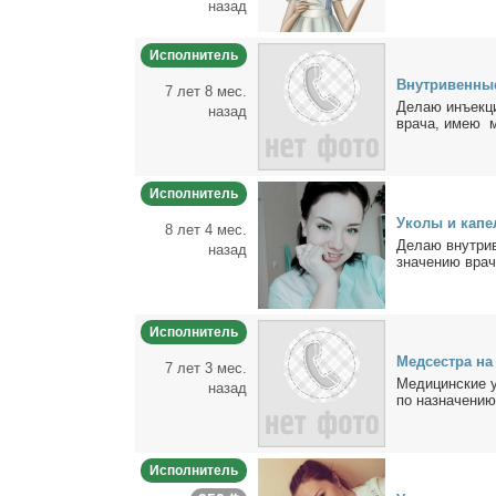
назад
Исполнитель
Внут­ри­вен­ны
7 лет 8 мес.
Де­лаю инъ­ек­ц
назад
вра­ча, имею ме
Исполнитель
Уко­лы и ка­пе
8 лет 4 мес.
Де­лаю внут­ри­
назад
зна­че­нию вра­
Исполнитель
Мед­сест­ра на
7 лет 3 мес.
Ме­ди­цин­ские 
назад
по на­зна­че­нию
Исполнитель