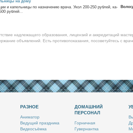
ль­ни­цы на до­му
Волог
ции и ка­пель­ни­цы по на­зна­че­нию вра­ча. Укол 200-250 руб­лей, ка­
500 руб­лей...
утствие надлежащего образования, лицензий и аккредитаций масте
ержание объявлений. Есть противопоказания, посоветуйтесь с врач
РАЗНОЕ
ДОМАШНИЙ
У
ПЕРСОНАЛ
Ани­ма­тор
Вы
Ве­ду­щий празд­ни­ка
Гор­нич­ная
Др
Ви­део­съём­ка
Гу­вер­нант­ка
Мо