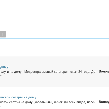
 до­му
Волог
услу­ги на до­му. Мед­сест­ра выс­шей ка­те­го­рии, стаж 24 го­да. Де­
и...
цин­ской сест­ры на до­му
Волог
н­ской сест­ры на до­му (ка­пель­ни­цы, инъ­ек­ции всех ви­дов, пе­ре­
.