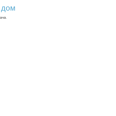
 дом
ача.