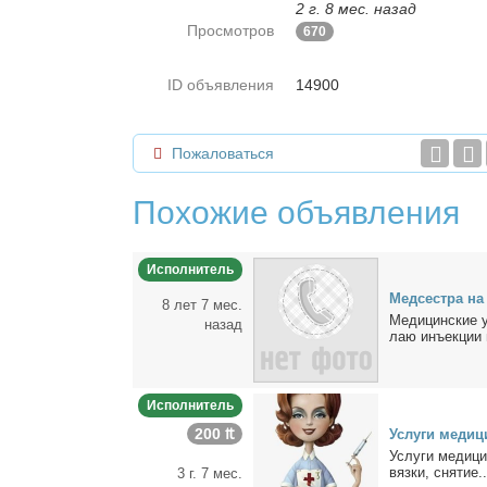
2 г. 8 мес. назад
Просмотров
670
ID объявления
14900
Пожаловаться
Похожие объявления
Исполнитель
Мед­сест­ра на
8 лет 7 мес.
Ме­ди­цин­ские 
назад
лаю инъ­ек­ции 
Исполнитель
200 ₶
Услу­ги ме­ди­
Услу­ги ме­ди­ци
вяз­ки, сня­тие..
3 г. 7 мес.