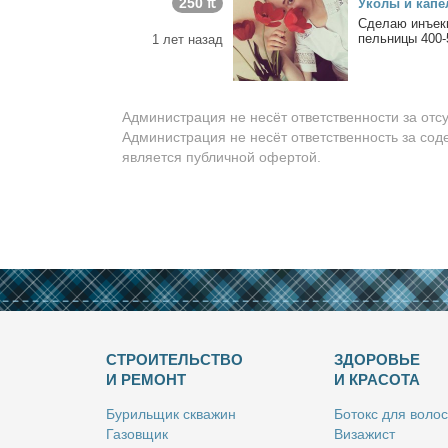
250 ₶
Уко­лы и ка­пе
Сде­лаю инъ­ек­
пель­ни­цы 400-
1 лет назад
Администрация не несёт ответственности за отс
Администрация не несёт ответственность за сод
является публичной офертой.
СТРОИТЕЛЬСТВО
ЗДОРОВЬЕ
И РЕМОНТ
И КРАСОТА
Бу­риль­щик сква­жин
Бо­токс для во­лос
Га­зов­щик
Ви­за­жист