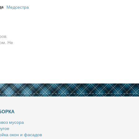
да
Медсестра
ров.
ом. Не
БОРКА
­воз му­со­ра
у­гое
й­ка окон и фа­са­дов