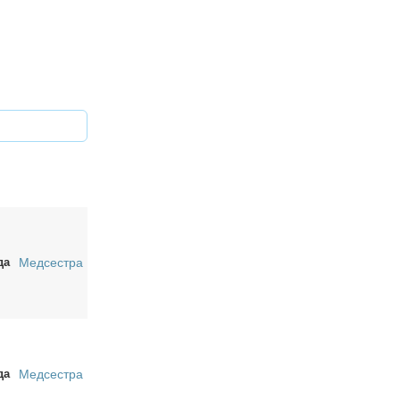
да
Медсестра
да
Медсестра