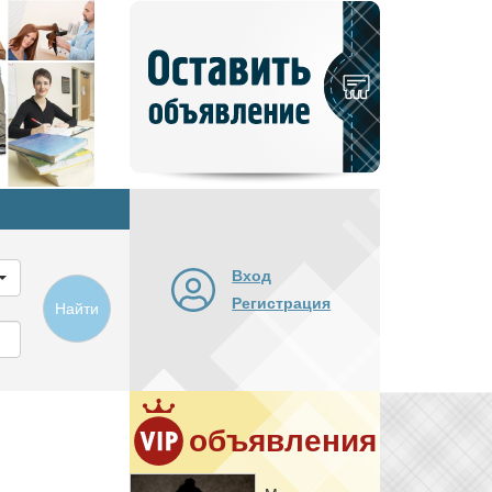
Добавить
новое
объявление
Вход
Регистрация
Найти
объявления