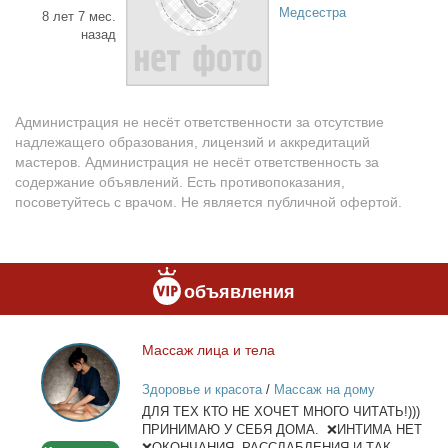
Медсестра
8 лет 7 мес.
назад
Администрация не несёт ответственности за отсутствие
надлежащего образования, лицензий и аккредитаций
мастеров. Администрация не несёт ответственность за
содержание объявлений. Есть противопоказания,
посоветуйтесь с врачом. Не является публичной офертой.
объявления
Мас­саж ли­ца и те­ла
Массаж
лица
Здоровье и красота
/
Массаж на дому
и
ДЛЯ ТЕХ КТО НЕ ХОЧЕТ МНОГО ЧИТАТЬ!)))
тела
ПРИНИМАЮ У СЕБЯ ДОМА. ❌ИНТИМА НЕТ
❌ОКОНЧАНИЯ, РАССЛАБЛЕНИЯ И ТАК