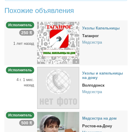
Похожие объявления
Исполнитель
Уко­лы Ка­пель­ни­цы
250 ₶
Таганрог
Медсестра
1 лет назад
Исполнитель
Уко­лы и ка­пель­ни­цы
на до­му
4 г. 1 мес.
назад
Волгодонск
Медсестра
Исполнитель
Мед­сест­ра на дом
500 ₶
Ростов-на-Дону