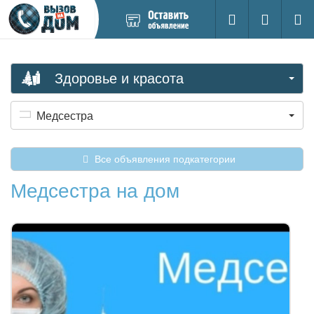
Добавить
Вход на са
Поиск
новое
объявление
Здоровье и красота
Медсестра
Все объявления подкатегории
Медсестра на дом