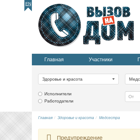
EN
Главная
Участники
Выберите
Выбер
категорию...
катего
Здоровье и красота
Медс
Исполнители
Работодатели
Главная
Здоровье и красота
Медсестра
Предупреждение