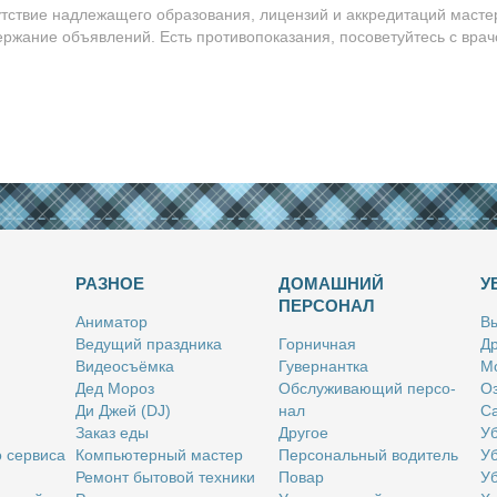
утствие надлежащего образования, лицензий и аккредитаций масте
ержание объявлений. Есть противопоказания, посоветуйтесь с врач
РАЗНОЕ
ДОМАШНИЙ
У
ПЕРСОНАЛ
Ани­ма­тор
Вы
Ве­ду­щий празд­ни­ка
Гор­нич­ная
Др
Ви­део­съём­ка
Гу­вер­нант­ка
Мо
Дед Мо­роз
Об­слу­жи­ва­ю­щий пер­со­
Оз
Ди Джей (DJ)
нал
Са
За­каз еды
Дру­гое
Уб
о сер­ви­са
Ком­пью­тер­ный ма­стер
Пер­со­наль­ный во­ди­тель
Уб
Ре­монт бы­то­вой тех­ни­ки
По­вар
Уб