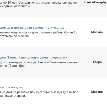
Санкт-Петербу
о­лее 10 лет. Вы­пол­няю на­зна­че­ния вра­ча, сня­тие ин­
с­ход­ные ма­те­ри­а­лы,...
 дом для по­ста­нов­ки ка­пель­ниц и уко­лов
Москва
­ван­ная мед­сест­ра на дом с опы­том ра­бо­ты бо­лее 15
ав­то­мо­би­ле Москва,...
 дом Тверь, ка­пель­ни­цы, уко­лы, пе­ре­вяз­ки
Тверь
дом с вы­ез­дом по го­ро­ду Тверь и бли­жай­шим рай­о­нам.
о­лее 17 лет. Для...
 сест­ра на дом
Москва
 на дом на ра­зо­вые или кур­со­вые вы­ез­ды для вы­пол­
ния ва­ше­го вра­ча....