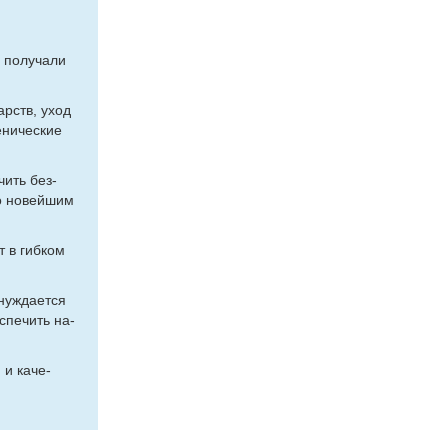
по­лу­ча­ли
карств, уход
­ни­че­ские
­чить без­
о но­вей­шим
т в гиб­ком
уж­да­ет­ся
с­пе­чить на­
 и ка­че­