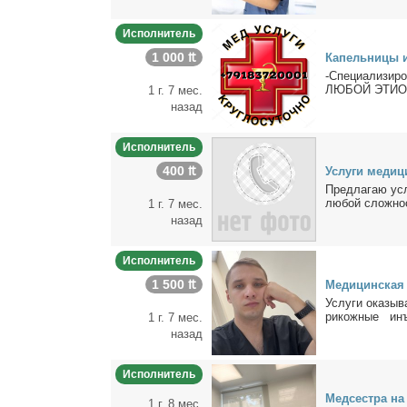
Исполнитель
1 000 ₶
Ка­пель­ни­цы 
-Спе­ци­а­ли­зи­
ЛЮБОЙ ЭТИОЛОГ
1 г. 7 мес.
назад
Исполнитель
400 ₶
Услу­ги ме­ди­
Пред­ла­гаю усл
лю­бой слож­но­с
1 г. 7 мес.
назад
Исполнитель
1 500 ₶
Ме­ди­цин­ская
Услу­ги ока­зы­
ри­кож­ные инъ­
1 г. 7 мес.
назад
Исполнитель
Мед­сест­ра н
1 г. 8 мес.