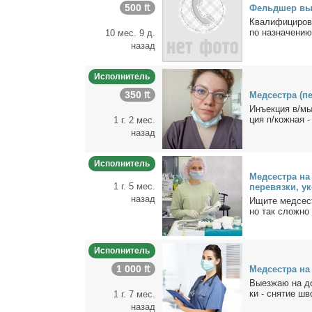
500 ₶
Фельд­шер вы
Ква­ли­фи­ци­ро­
по на­зна­че­нию
10 мес. 9 д.
назад
Исполнитель
350 ₶
Мед­сест­ра (пе
Инъ­ек­ция в/мы
ция п/кож­ная -
1 г. 2 мес.
назад
Исполнитель
Мед­сест­ра на 
1 г. 5 мес.
пе­ре­вяз­ки, у
назад
Ищи­те мед­сест
но так слож­но 
Исполнитель
1 000 ₶
Мед­сест­ра н
Вы­ез­жаю на до
ки - сня­тие шв
1 г. 7 мес.
назад