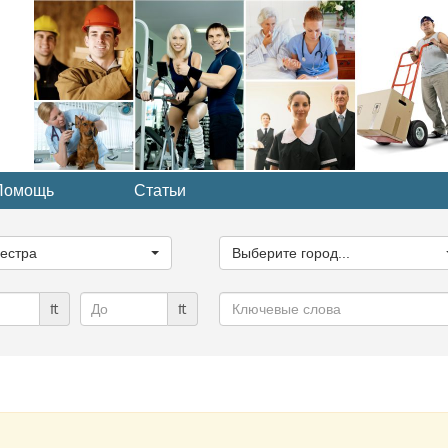
Помощь
Статьи
ите
Выберите
рию...
город...
естра
Выберите город...
Ключевые
₶
₶
слова