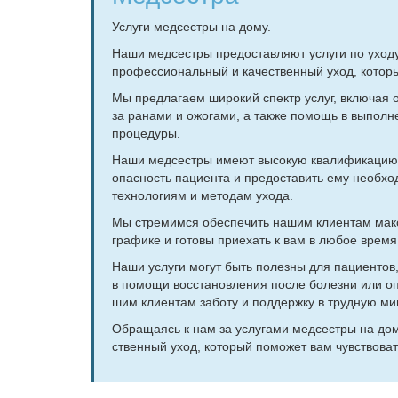
Услу­ги мед­сест­ры на до­му.
На­ши мед­сест­ры предо­став­ля­ют услу­ги по ухо­ду
про­фес­сио­наль­ный и ка­че­ствен­ный уход, ко­то­ры
Мы пред­ла­га­ем ши­ро­кий спектр услуг, вклю­чая ок
за ра­на­ми и ожо­га­ми, а так­же по­мощь в вы­пол­не­
про­це­ду­ры.
На­ши мед­сест­ры име­ют вы­со­кую ква­ли­фи­ка­цию 
опас­ность па­ци­ен­та и предо­ста­вить ему необ­хо
тех­но­ло­ги­ям и ме­то­дам ухо­да.
Мы стре­мим­ся обес­пе­чить на­шим кли­ен­там мак­с
гра­фи­ке и го­то­вы при­е­хать к вам в лю­бое вре­мя
На­ши услу­ги мо­гут быть по­лез­ны для па­ци­ен­тов,
в по­мо­щи вос­ста­нов­ле­ния по­сле бо­лез­ни или о
шим кли­ен­там за­бо­ту и под­держ­ку в труд­ную ми­н
Об­ра­ща­ясь к нам за услу­га­ми мед­сест­ры на до­м
ствен­ный уход, ко­то­рый по­мо­жет вам чув­ство­ват