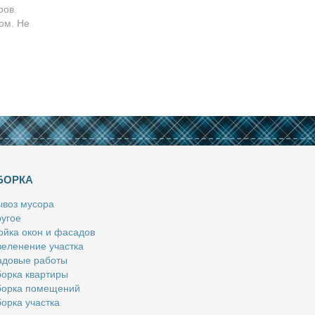
ров.
ом. Не
БОРКА
­воз му­со­ра
у­гое
й­ка окон и фа­са­дов
е­ле­не­ние участ­ка
­до­вые ра­бо­ты
ор­ка квар­ти­ры
ор­ка по­ме­ще­ний
ор­ка участ­ка