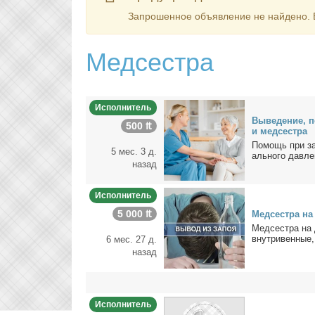
За­про­шен­ное объ­яв­ле­ние не най­де­но.
Медсестра
Исполнитель
Вы­ве­де­ние, 
500 ₶
и мед­сест­ра
По­мощь при за­
5 мес. 3 д.
аль­но­го дав­ле
назад
Исполнитель
5 000 ₶
Мед­сест­ра н
Мeдceстpa нa 
внутpивeнные,
6 мес. 27 д.
назад
Исполнитель