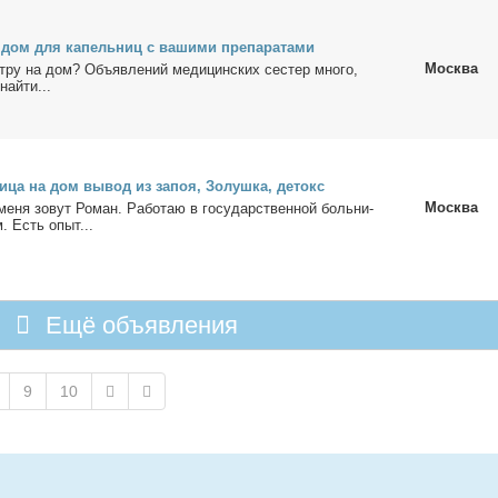
 дом для ка­пель­ниц с ва­ши­ми пре­па­ра­та­ми
Москва
­ру на дом? Объ­яв­ле­ний ме­ди­цин­ских се­стер мно­го,
най­ти...
и­ца на дом вы­вод из за­поя, Зо­луш­ка, де­токс
Москва
е­ня зо­вут Ро­ман. Ра­бо­таю в го­судар­ствен­ной боль­ни­
. Есть опыт...
Ещё объявления
9
10