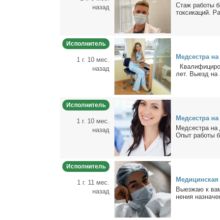
Стаж ра­бо­ты б
назад
ток­си­ка­ций. Ра
Исполнитель
Мед­сест­ра на
1 г. 10 мес.
Ква­ли­фи­ци­ро
назад
лет. Вы­езд на 
Исполнитель
Мед­сест­ра на
1 г. 10 мес.
Мед­сест­ра на 
назад
Опыт ра­бо­ты б
Исполнитель
Ме­ди­цин­ская
1 г. 11 мес.
Вы­ез­жаю к вам
назад
не­ния на­зна­че­