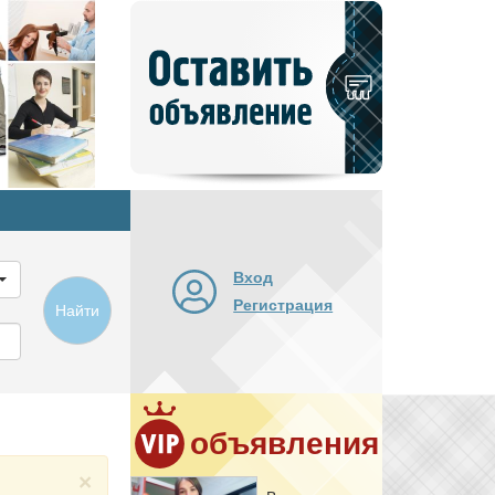
Добавить
новое
объявление
Вход
Регистрация
Найти
объявления
×