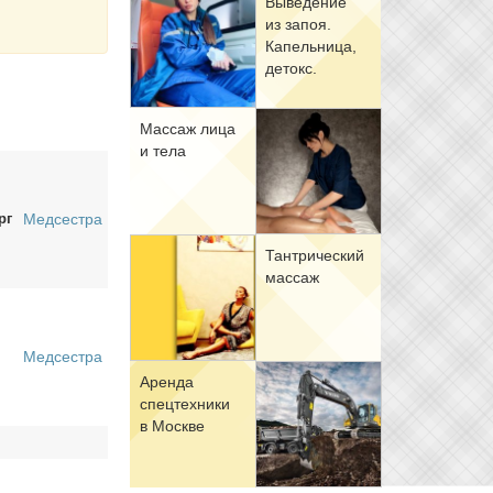
Вы­ве­де­ние
из за­поя.
Ка­пель­ни­ца,
де­токс.
Мас­саж ли­ца
и те­ла
рг
Медсестра
Тан­три­че­ский
мас­саж
Медсестра
Арен­да
спец­тех­ни­ки
в Москве