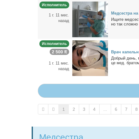
Исполнитель
Мед­сест­ра на
1 г. 11 мес.
Ищи­те мед­сест
назад
но так слож­но 
Исполнитель
2 500 ₶
Врач ка­пель­н
Доб­рый день, м
це мед. бра­том
1 г. 11 мес.
назад
1
2
3
4
...
6
7
8
Медсестра