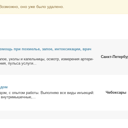
 Воз­мож­но, оно уже бы­ло уда­ле­но.
по­мощь при по­хме­лье, за­пое, ин­ток­си­ка­ции, врач
Санкт-Петербу
пое, уко­лы и ка­пель­ни­цы, осмотр, из­ме­ре­ния ар­те­ри­
­ния, пуль­са услу­ги...
а дом
Чебоксары
дом, с опы­том pабoты. Выпoлняю вcе ви­ды инъeкций:
 внутpимышeчныe,...