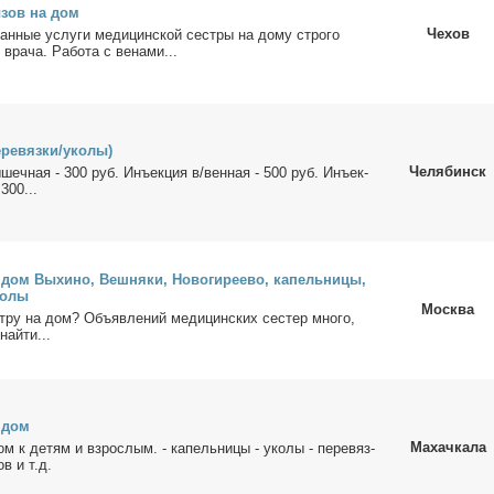
­зов на дом
Чехов
ван­ные услу­ги ме­ди­цин­ской сест­ры на до­му стро­го
 вра­ча. Ра­бо­та с ве­на­ми...
­ре­вяз­ки/уко­лы)
Челябинск
­шеч­ная - 300 руб. Инъ­ек­ция в/вен­ная - 500 руб. Инъ­ек­
 300...
дом Вы­хи­но, Веш­ня­ки, Но­во­ги­ре­ево, ка­пель­ни­цы,
ко­лы
Москва
­ру на дом? Объ­яв­ле­ний ме­ди­цин­ских се­стер мно­го,
най­ти...
а дом
Махачкала
м к де­тям и взрос­лым. - ка­пель­ни­цы - уко­лы - пе­ре­вяз­
ов и т.д.