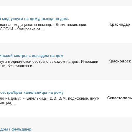
и мед услу­ги на до­му, вы­езд на дом.
Краснодар
ро­ван­ная ме­ди­цин­ская по­мощь. -Дез­ин­ток­си­ка­ции
ИИ. -Ко­ди­ров­ка от...
цин­ской сест­ры с вы­ез­дом на дом
Красноярск
у­ги ме­ди­цин­ской сест­ры с вы­ез­дом на дом. Инъ­ек­ции
ти, без си­ня­ков и...
 сест­ра/брат ка­пель­ни­цы на до­му
Севастополь
ваю на до­му: - Ка­пель­ни­цы, В/В, В/М, под­кож­ные, внут­
ек­ции,...
а дом / фельд­шер