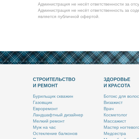
Администрация не несёт ответственности за отс
Администрация не несёт ответственность за сод
является публичной офертой.
СТРОИТЕЛЬСТВО
ЗДОРОВЬЕ
И РЕМОНТ
И КРАСОТА
Бу­риль­щик сква­жин
Бо­токс для во­лос
Га­зов­щик
Ви­за­жист
Ев­ро­ре­монт
Врач
Ланд­шафт­ный ди­зай­нер
Кос­ме­то­лог
Мел­кий ре­монт
Мас­са­жист
Муж на час
Ма­стер ног­те­во­г
Остек­ле­ние бал­ко­нов
Мед­сест­ра