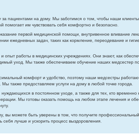
 за па­ци­ен­та­ми на до­му. Мы за­бо­тим­ся о том, чтобы на­ши кли­ен­ты 
й по­мо­га­ет им чув­ство­вать се­бя ком­форт­но и без­опас­но.
а­за­ние пер­вой ме­ди­цин­ской по­мо­щи, внут­ри­вен­ное вли­ва­ние ле­
нии еже­днев­ных за­дач, та­ких как корм­ле­ние, пе­ре­оде­ва­ние и ги­ги­е
и опыт ра­бо­ты в ме­ди­цин­ских учре­жде­ни­ях. Они зна­ют, как обес­пе
­ди­мый уход. Мы так­же обес­пе­чи­ва­ем обу­че­ние на­ших мед­се­стер п
и­маль­ный ком­форт и удоб­ство, по­это­му на­ши мед­сест­ры ра­бо­та­ю
. Мы так­же предо­став­ля­ем услу­ги на до­му в лю­бой точ­ке го­ро­да.
 нуж­да­ю­щих­ся в по­сто­ян­ном ухо­де, а так­же для тех, кто вре­мен­но н
пе­ра­ции. Мы го­то­вы ока­зать по­мощь на лю­бом эта­пе ле­че­ния и обе
у­ту.
у, вы мо­же­те быть уве­ре­ны в том, что по­лу­чи­те про­фес­сио­наль­ный
ь се­бя луч­ше и уско­рить про­цесс вы­здо­ров­ле­ния.